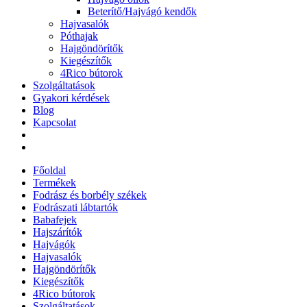
Beterítő/Hajvágó kendők
Hajvasalók
Póthajak
Hajgöndörítők
Kiegészítők
4Rico bútorok
Szolgáltatások
Gyakori kérdések
Blog
Kapcsolat
Főoldal
Termékek
Fodrász és borbély székek
Fodrászati lábtartók
Babafejek
Hajszárítók
Hajvágók
Hajvasalók
Hajgöndörítők
Kiegészítők
4Rico bútorok
Szolgáltatások