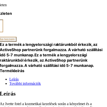
leten
zleten
lla-
zín
ba teszem
iség
Ez a termék a lengyelországi raktárunkból érkezik, az
ActiveShop partnerünk forgalmazza. A várható szállítási
idő 5-7 munkanap.
Ez a termék a lengyelországi
raktárunkból érkezik, az ActiveShop partnerünk
forgalmazza. A várható szállítási idő 5-7 munkanap.
Termékleírás
Leírás
További információk
Leírás
Az Ivette fotel a kozmetikai kezelések során a kényelmet és a