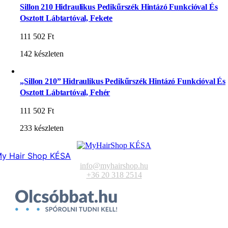
Sillon 210 Hidraulikus Pedikűrszék Hintázó Funkcióval És
Osztott Lábtartóval, Fekete
111 502
Ft
142 készleten
„Sillon 210” Hidraulikus Pedikűrszék Hintázó Funkcióval És
Osztott Lábtartóval, Fehér
111 502
Ft
233 készleten
y Hair Shop KÉSA
info@myhairshop.hu
+36 20 318 2514