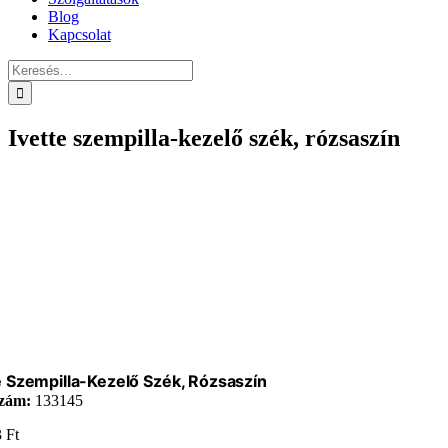
Blog
Kapcsolat
Keresés...
Ivette szempilla-kezelő szék, rózsaszín
e Szempilla-Kezelő Szék, Rózsaszín
zám:
133145
3
Ft