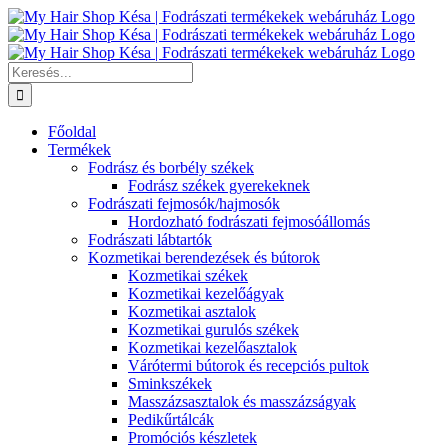
Kihagyás
Keresés...
Főoldal
Termékek
Fodrász és borbély székek
Fodrász székek gyerekeknek
Fodrászati fejmosók/hajmosók
Hordozható fodrászati fejmosóállomás
Fodrászati lábtartók
Kozmetikai berendezések és bútorok
Kozmetikai székek
Kozmetikai kezelőágyak
Kozmetikai asztalok
Kozmetikai gurulós székek
Kozmetikai kezelőasztalok
Várótermi bútorok és recepciós pultok
Sminkszékek
Masszázsasztalok és masszázságyak
Pedikűrtálcák
Promóciós készletek