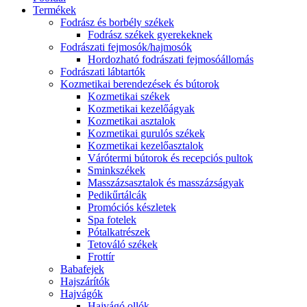
Termékek
Fodrász és borbély székek
Fodrász székek gyerekeknek
Fodrászati fejmosók/hajmosók
Hordozható fodrászati fejmosóállomás
Fodrászati lábtartók
Kozmetikai berendezések és bútorok
Kozmetikai székek
Kozmetikai kezelőágyak
Kozmetikai asztalok
Kozmetikai gurulós székek
Kozmetikai kezelőasztalok
Várótermi bútorok és recepciós pultok
Sminkszékek
Masszázsasztalok és masszázságyak
Pedikűrtálcák
Promóciós készletek
Spa fotelek
Pótalkatrészek
Tetováló székek
Frottír
Babafejek
Hajszárítók
Hajvágók
Hajvágó ollók