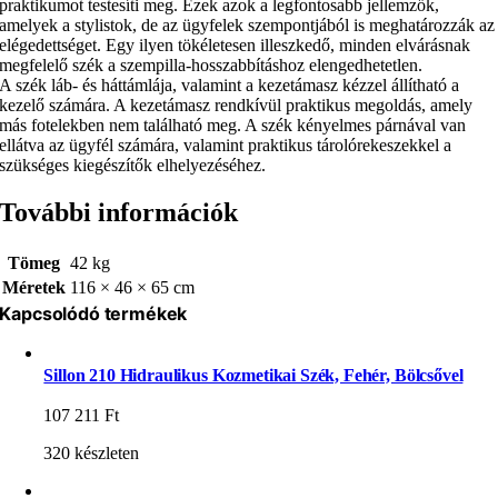
praktikumot testesíti meg. Ezek azok a legfontosabb jellemzők,
amelyek a stylistok, de az ügyfelek szempontjából is meghatározzák az
elégedettséget. Egy ilyen tökéletesen illeszkedő, minden elvárásnak
megfelelő szék a szempilla-hosszabbításhoz elengedhetetlen.
A szék láb- és háttámlája, valamint a kezetámasz kézzel állítható a
kezelő számára. A kezetámasz rendkívül praktikus megoldás, amely
más fotelekben nem található meg. A szék kényelmes párnával van
ellátva az ügyfél számára, valamint praktikus tárolórekeszekkel a
szükséges kiegészítők elhelyezéséhez.
További információk
Tömeg
42 kg
Méretek
116 × 46 × 65 cm
Kapcsolódó termékek
Sillon 210 Hidraulikus Kozmetikai Szék, Fehér, Bölcsővel
107 211
Ft
320 készleten