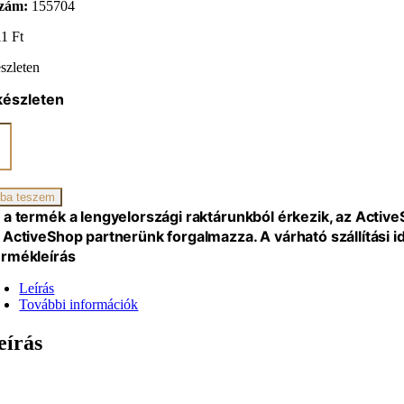
zám:
155704
11
Ft
szleten
készleten
likus
ikai
ba teszem
 a termék a lengyelországi raktárunkból érkezik, az Activ
vel
 ActiveShop partnerünk forgalmazza. A várható szállítási 
iség
rmékleírás
Leírás
További információk
eírás