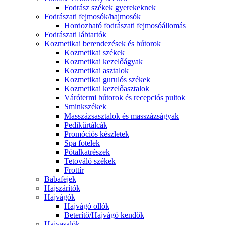
Fodrász székek gyerekeknek
Fodrászati fejmosók/hajmosók
Hordozható fodrászati fejmosóállomás
Fodrászati lábtartók
Kozmetikai berendezések és bútorok
Kozmetikai székek
Kozmetikai kezelőágyak
Kozmetikai asztalok
Kozmetikai gurulós székek
Kozmetikai kezelőasztalok
Várótermi bútorok és recepciós pultok
Sminkszékek
Masszázsasztalok és masszázságyak
Pedikűrtálcák
Promóciós készletek
Spa fotelek
Pótalkatrészek
Tetováló székek
Frottír
Babafejek
Hajszárítók
Hajvágók
Hajvágó ollók
Beterítő/Hajvágó kendők
Hajvasalók