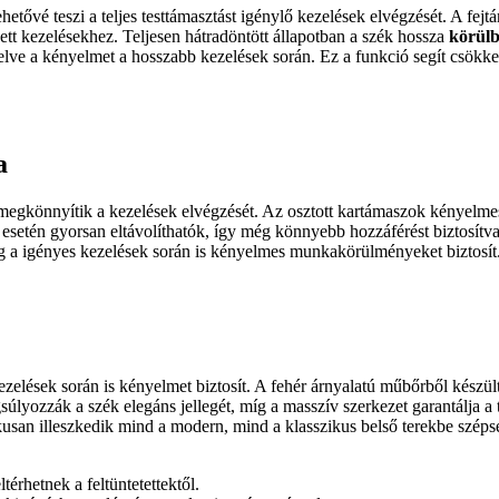
ehetővé teszi a teljes testtámasztást igénylő kezelések elvégzését. A fejt
tt kezelésekhez. Teljesen hátradöntött állapotban a szék hossza
körülb
növelve a kényelmet a hosszabb kezelések során. Ez a funkció segít csökk
a
megkönnyítik a kezelések elvégzését. Az osztott kartámaszok kényelme
esetén gyorsan eltávolíthatók, így még könnyebb hozzáférést biztosít
még a igényes kezelések során is kényelmes munkakörülményeket biztosít
zelések során is kényelmet biztosít. A fehér árnyalatú műbőrből készült
gsúlyozzák a szék elegáns jellegét, míg a masszív szerkezet garantálja 
kusan illeszkedik mind a modern, mind a klasszikus belső terekbe szé
térhetnek a feltüntetettektől.