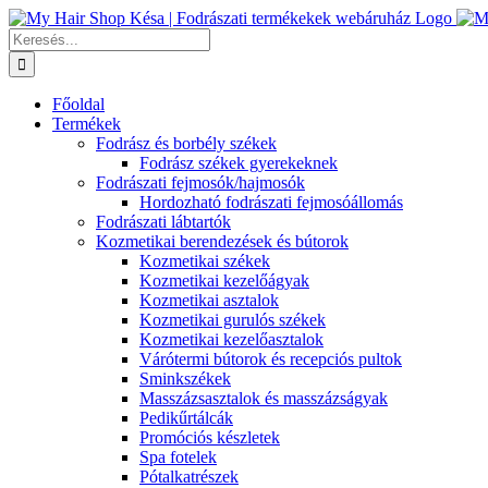
Kihagyás
Keresés...
Főoldal
Termékek
Fodrász és borbély székek
Fodrász székek gyerekeknek
Fodrászati fejmosók/hajmosók
Hordozható fodrászati fejmosóállomás
Fodrászati lábtartók
Kozmetikai berendezések és bútorok
Kozmetikai székek
Kozmetikai kezelőágyak
Kozmetikai asztalok
Kozmetikai gurulós székek
Kozmetikai kezelőasztalok
Várótermi bútorok és recepciós pultok
Sminkszékek
Masszázsasztalok és masszázságyak
Pedikűrtálcák
Promóciós készletek
Spa fotelek
Pótalkatrészek