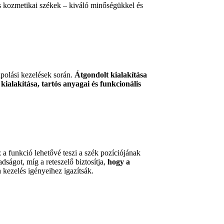
is kozmetikai székek – kiváló minőségükkel és
polási kezelések során.
Átgondolt kialakítása
kialakítása, tartós anyagai és funkcionális
z a funkció lehetővé teszi a szék pozíciójának
ságot, míg a reteszelő biztosítja,
hogy
a
a kezelés igényeihez igazítsák.