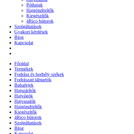
Póthajak
Hajgöndörítők
Kiegészítők
4Rico bútorok
Szolgáltatások
Gyakori kérdések
Blog
Kapcsolat
Főoldal
Termékek
Fodrász és borbély székek
Fodrászati lábtartók
Babafejek
Hajszárítók
Hajvágók
Hajvasalók
Hajgöndörítők
Kiegészítők
4Rico bútorok
Szolgáltatások
Blog
Kapcsolat