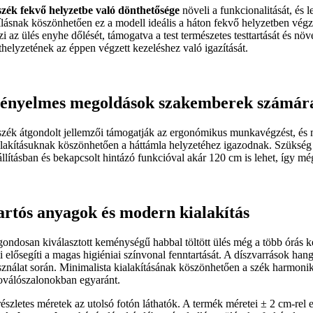
szék fekvő helyzetbe való dönthetősége
növeli a funkcionalitását, és l
ílásnak köszönhetően ez a modell ideális a háton fekvő helyzetben végze
szi az ülés enyhe dőlését, támogatva a test természetes testtartását és 
sthelyzetének az éppen végzett kezeléshez való igazítását.
ényelmes megoldások szakemberek számár
szék átgondolt jellemzői támogatják az ergonómikus munkavégzést, és 
alakításuknak köszönhetően a háttámla helyzetéhez igazodnak. Szükség 
állításban és bekapcsolt hintázó funkcióval akár 120 cm is lehet, így 
artós anyagok és modern kialakítás
gondosan kiválasztott keménységű habbal töltött ülés még a több órás ke
i elősegíti a magas higiéniai színvonal fenntartását. A díszvarrások han
sználat során. Minimalista kialakításának köszönhetően a szék harmoni
toválószalonokban egyaránt.
észletes méretek az utolsó fotón láthatók. A termék méretei ± 2 cm-rel el