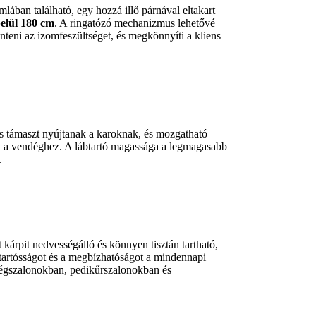
ámlában található, egy hozzá illő párnával eltakart
elül 180 cm
. A ringatózó mechanizmus lehetővé
enteni az izomfeszültséget, és megkönnyíti a kliens
s támaszt nyújtanak a karoknak, és mozgatható
va a vendéghez. A lábtartó magassága a legmagasabb
.
 kárpit nedvességálló és könnyen tisztán tartható,
a tartósságot és a megbízhatóságot a mindennapi
pségszalonokban, pedikűrszalonokban és