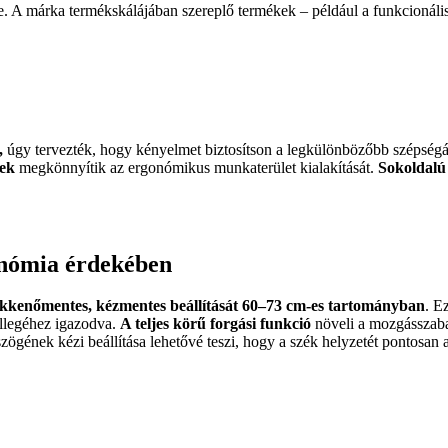
tre. A márka termékskálájában szereplő termékek – például a funkcionál
,
úgy tervezték, hogy kényelmet biztosítson a legkülönbözőbb szépségá
gek
megkönnyítik az ergonómikus munkaterület kialakítását.
Sokoldalú 
gonómia érdekében
ökkenőmentes, kézmentes beállítását 60–73 cm-es tartományban
. E
ellegéhez igazodva.
A teljes körű forgási funkció
növeli a mozgásszabad
 szögének kézi beállítása lehetővé teszi, hogy a szék helyzetét pontosan 