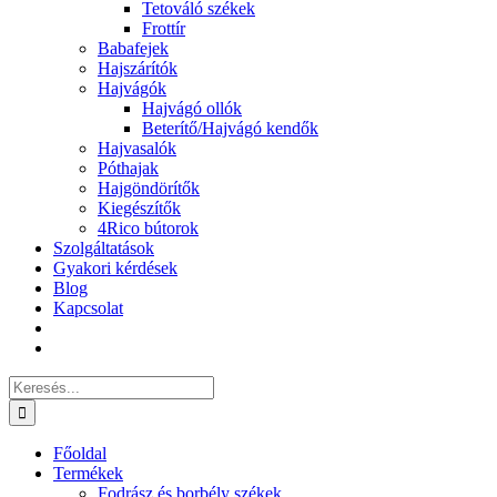
Tetováló székek
Frottír
Babafejek
Hajszárítók
Hajvágók
Hajvágó ollók
Beterítő/Hajvágó kendők
Hajvasalók
Póthajak
Hajgöndörítők
Kiegészítők
4Rico bútorok
Szolgáltatások
Gyakori kérdések
Blog
Kapcsolat
Keresés...
Főoldal
Termékek
Fodrász és borbély székek