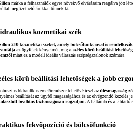
Sillon
márka a felhasználók egyre növekvő elvárásaira reagálva jött lé
yúttal megfizethető árukkal tűnnek ki.
idraulikus kozmetikai szék
Sillon 210 kozmetikai széket, amely bölcsőfunkcióval is rendelkezik
rantálja
az ügyfelek kényelmét, míg
a széles körű beállítási lehetősé
llemzői
miatt ez a modell ideális választás szépségszalonok számára.
zéles körű beállítási lehetőségek a jobb er
robusztus hidraulikus emelőrendszer lehetővé teszi
az ülésmagasság z
nyelmes beállítását az ügyfél magasságához és az elvégzendő kezelés j
választott beállítás biztonságosan rögzüljön
. A háttámla és a lábtartó
raktikus fekvőpozíció és bölcsőfunkció