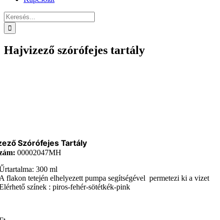
Keresés...
Hajvizező szórófejes tartály
zező Szórófejes Tartály
zám:
00002047MH
Űrtartalma: 300 ml
A flakon tetején elhelyezett pumpa segítségével permetezi ki a vizet
Elérhető színek : piros-fehér-sötétkék-pink