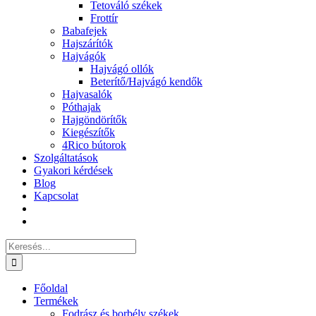
Tetováló székek
Frottír
Babafejek
Hajszárítók
Hajvágók
Hajvágó ollók
Beterítő/Hajvágó kendők
Hajvasalók
Póthajak
Hajgöndörítők
Kiegészítők
4Rico bútorok
Szolgáltatások
Gyakori kérdések
Blog
Kapcsolat
Keresés...
Főoldal
Termékek
Fodrász és borbély székek