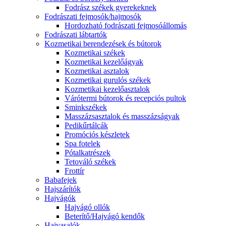
Fodrász székek gyerekeknek
Fodrászati fejmosók/hajmosók
Hordozható fodrászati fejmosóállomás
Fodrászati lábtartók
Kozmetikai berendezések és bútorok
Kozmetikai székek
Kozmetikai kezelőágyak
Kozmetikai asztalok
Kozmetikai gurulós székek
Kozmetikai kezelőasztalok
Várótermi bútorok és recepciós pultok
Sminkszékek
Masszázsasztalok és masszázságyak
Pedikűrtálcák
Promóciós készletek
Spa fotelek
Pótalkatrészek
Tetováló székek
Frottír
Babafejek
Hajszárítók
Hajvágók
Hajvágó ollók
Beterítő/Hajvágó kendők
Hajvasalók