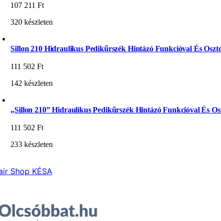
107 211
Ft
320 készleten
Sillon 210 Hidraulikus Pedikűrszék Hintázó Funkcióval És Oszto
111 502
Ft
142 készleten
„Sillon 210” Hidraulikus Pedikűrszék Hintázó Funkcióval És Osz
111 502
Ft
233 készleten
air Shop KÉSA