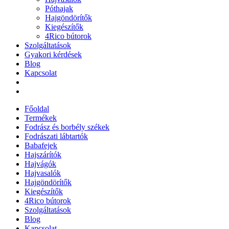
Póthajak
Hajgöndörítők
Kiegészítők
4Rico bútorok
Szolgáltatások
Gyakori kérdések
Blog
Kapcsolat
Főoldal
Termékek
Fodrász és borbély székek
Fodrászati lábtartók
Babafejek
Hajszárítók
Hajvágók
Hajvasalók
Hajgöndörítők
Kiegészítők
4Rico bútorok
Szolgáltatások
Blog
Kapcsolat