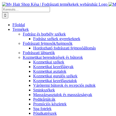
Kihagyás
Keresés...
Főoldal
Termékek
Fodrász és borbély székek
Fodrász székek gyerekeknek
Fodrászati fejmosók/hajmosók
Hordozható fodrászati fejmosóállomás
Fodrászati lábtartók
Kozmetikai berendezések és bútorok
Kozmetikai székek
Kozmetikai kezelőágyak
Kozmetikai asztalok
Kozmetikai gurulós székek
Kozmetikai kezelőasztalok
Várótermi bútorok és recepciós pultok
Sminkszékek
Masszázsasztalok és masszázságyak
Pedikűrtálcák
Promóciós készletek
Spa fotelek
Pótalkatrészek