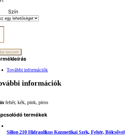
Ft
Szín
ező
ejes
iség
ba teszem
rmékleírás
További információk
ovábbi információk
ín
fehér, kék, pink, piros
pcsolódó termékek
Sillon 210 Hidraulikus Kozmetikai Szék, Fehér, Bölcsővel