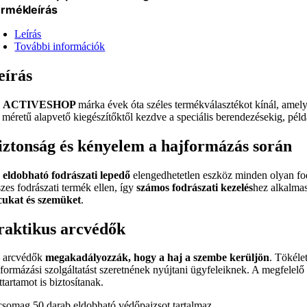
rmékleírás
Leírás
További információk
eírás
z
ACTIVESHOP
márka évek óta széles termékválasztékot kínál, amely
s méretű alapvető kiegészítőktől kezdve a speciális berendezésekig, pél
iztonság és kényelem a hajformázás során
 eldobható fodrászati lepedő
elengedhetetlen eszköz minden olyan fo
szes fodrászati termék ellen, így
számos fodrászati kezelés
hez alkalmas
cukat és szemüket
.
raktikus arcvédők
 arcvédők
megakadályozzák, hogy a haj a szembe kerüljön
. Tökéle
jformázási szolgáltatást szeretnének nyújtani ügyfeleiknek. A megfelel
ttartamot is biztosítanak.
csomag 50 darab eldobható védőpajzsot tartalmaz.