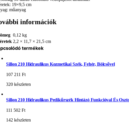
retek: 19×9,5 cm
yag: műanyag
ovábbi információk
ömeg
0,12 kg
éretek
2,2 × 11,7 × 21,5 cm
pcsolódó termékek
Sillon 210 Hidraulikus Kozmetikai Szék, Fehér, Bölcsővel
107 211
Ft
320 készleten
Sillon 210 Hidraulikus Pedikűrszék Hintázó Funkcióval És Oszto
111 502
Ft
142 készleten