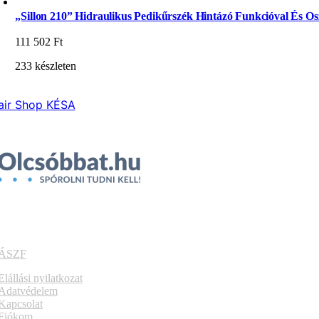
„Sillon 210” Hidraulikus Pedikűrszék Hintázó Funkcióval És Osz
111 502
Ft
233 készleten
air Shop KÉSA
ÁSZF
Elállási nyilatkozat
Adatvédelem
Kapcsolat
Fiókom