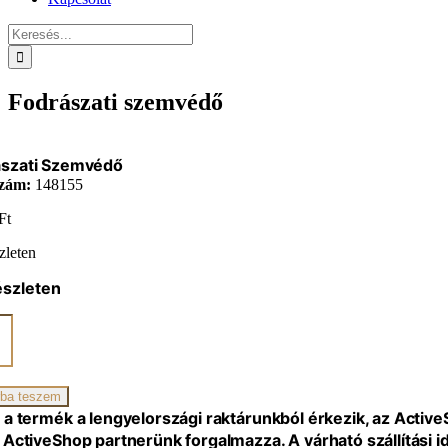
Keresés...
Fodrászati szemvédő
ászati Szemvédő
zám:
148155
Ft
zleten
észleten
zati
édő
iség
ba teszem
 a termék a lengyelországi raktárunkból érkezik, az Activ
 ActiveShop partnerünk forgalmazza. A várható szállítási 