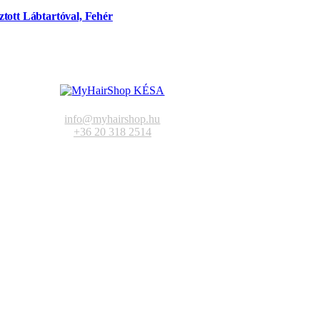
tott Lábtartóval, Fehér
info@myhairshop.hu
+36 20 318 2514