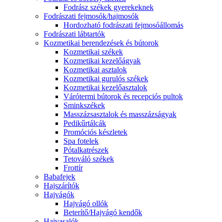
Fodrász székek gyerekeknek
Fodrászati fejmosók/hajmosók
Hordozható fodrászati fejmosóállomás
Fodrászati lábtartók
Kozmetikai berendezések és bútorok
Kozmetikai székek
Kozmetikai kezelőágyak
Kozmetikai asztalok
Kozmetikai gurulós székek
Kozmetikai kezelőasztalok
Várótermi bútorok és recepciós pultok
Sminkszékek
Masszázsasztalok és masszázságyak
Pedikűrtálcák
Promóciós készletek
Spa fotelek
Pótalkatrészek
Tetováló székek
Frottír
Babafejek
Hajszárítók
Hajvágók
Hajvágó ollók
Beterítő/Hajvágó kendők
Hajvasalók