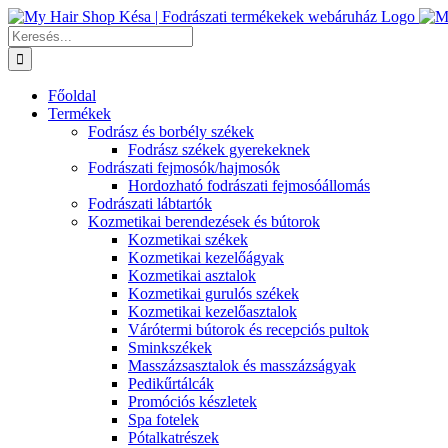
Kihagyás
Keresés...
Főoldal
Termékek
Fodrász és borbély székek
Fodrász székek gyerekeknek
Fodrászati fejmosók/hajmosók
Hordozható fodrászati fejmosóállomás
Fodrászati lábtartók
Kozmetikai berendezések és bútorok
Kozmetikai székek
Kozmetikai kezelőágyak
Kozmetikai asztalok
Kozmetikai gurulós székek
Kozmetikai kezelőasztalok
Várótermi bútorok és recepciós pultok
Sminkszékek
Masszázsasztalok és masszázságyak
Pedikűrtálcák
Promóciós készletek
Spa fotelek
Pótalkatrészek