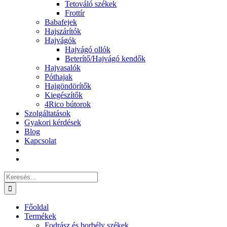
Tetováló székek
Frottír
Babafejek
Hajszárítók
Hajvágók
Hajvágó ollók
Beterítő/Hajvágó kendők
Hajvasalók
Póthajak
Hajgöndörítők
Kiegészítők
4Rico bútorok
Szolgáltatások
Gyakori kérdések
Blog
Kapcsolat
Keresés...
Főoldal
Termékek
Fodrász és borbély székek