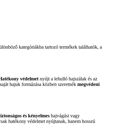
ülönböző kategóriákba tartozó termékek találhatók, a
Hatékony védelmet
nyújt a lehulló hajszálak és az
k saját hajuk formázása közben szeretnék
megvédeni
iztonságos és kényelmes
hajvágási vagy
sak hatékony védelmet nyújtanak, hanem hosszú