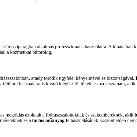
 számos iparágban alkalmas professzionális használatra. A kínálatban k
dául a kozmetikai bútorokig.
drászszalonban, amely törődik ügyfelei kényelmével és biztonságával.
. Otthoni használatra is kiváló kiegészítő, tökéletes azok számára, aki
tes megoldás azoknak a fodrászszalonoknak és szakembereknek, akik
b
ő méreteknek és a
tartós műanyag
felhasználásának köszönhetően nemc