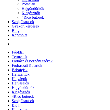
Póthajak
Hajgöndörítők
Kiegészítők
4Rico bútorok
Szolgáltatások
Gyakori kérdések
Blog
Kapcsolat
Főoldal
Termékek
Fodrász és borbély székek
Fodrászati lábtartók
Babafejek
Hajszárítók
Hajvágók
Hajvasalók
Hajgöndörítők
Kiegészítők
4Rico bútorok
Szolgáltatások
Blog
Kapcsolat