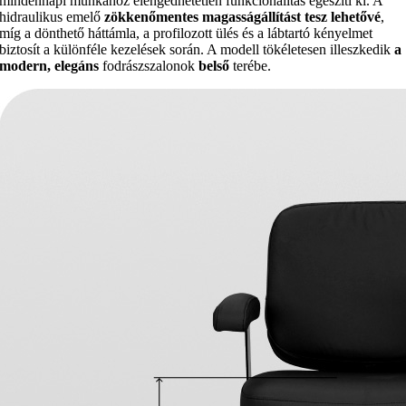
mindennapi munkához elengedhetetlen funkcionalitás egészíti ki. A
hidraulikus emelő
zökkenőmentes magasságállítást tesz lehetővé
,
míg a dönthető háttámla, a profilozott ülés és a lábtartó kényelmet
biztosít a különféle kezelések során. A modell tökéletesen illeszkedik
a
modern, elegáns
fodrászszalonok
belső
terébe.