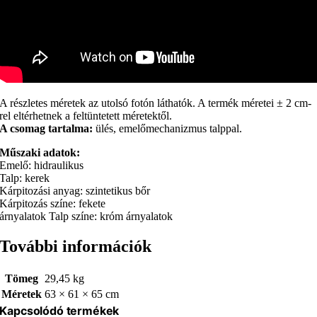
A részletes méretek az utolsó fotón láthatók. A termék méretei ± 2 cm-
rel eltérhetnek a feltüntetett méretektől.
A csomag tartalma:
ülés, emelőmechanizmus talppal.
Műszaki adatok:
Emelő: hidraulikus
Talp: kerek
Kárpitozási anyag: szintetikus bőr
Kárpitozás színe: fekete
árnyalatok Talp színe: króm árnyalatok
További információk
Tömeg
29,45 kg
Méretek
63 × 61 × 65 cm
Kapcsolódó termékek