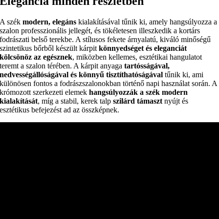
Elegancia minden részletben
A szék
modern, elegáns
kialakításával tűnik ki, amely hangsúlyozza a
szalon professzionális jellegét, és tökéletesen illeszkedik a kortárs
fodrászati belső terekbe. A stílusos fekete árnyalatú, kiváló minőségű
szintetikus bőrből készült kárpit
könnyedséget és eleganciát
kölcsönöz az egésznek
, miközben kellemes, esztétikai hangulatot
teremt a szalon térében. A kárpit anyaga
tartósságával,
nedvességállóságával és könnyű tisztíthatóságával
tűnik ki, ami
különösen fontos a fodrászszalonokban történő napi használat során. A
krómozott szerkezeti elemek
hangsúlyozzák a szék modern
kialakítását
, míg a stabil, kerek talp
szilárd támaszt
nyújt és
esztétikus befejezést ad az összképnek.