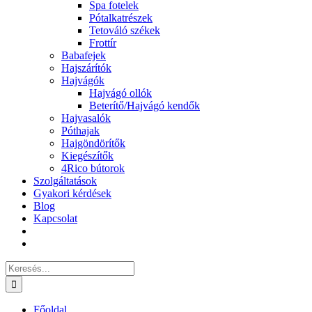
Spa fotelek
Pótalkatrészek
Tetováló székek
Frottír
Babafejek
Hajszárítók
Hajvágók
Hajvágó ollók
Beterítő/Hajvágó kendők
Hajvasalók
Póthajak
Hajgöndörítők
Kiegészítők
4Rico bútorok
Szolgáltatások
Gyakori kérdések
Blog
Kapcsolat
Keresés...
Főoldal