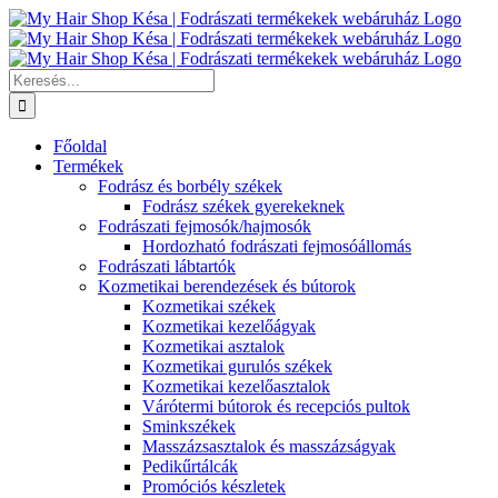
Kihagyás
Keresés...
Főoldal
Termékek
Fodrász és borbély székek
Fodrász székek gyerekeknek
Fodrászati fejmosók/hajmosók
Hordozható fodrászati fejmosóállomás
Fodrászati lábtartók
Kozmetikai berendezések és bútorok
Kozmetikai székek
Kozmetikai kezelőágyak
Kozmetikai asztalok
Kozmetikai gurulós székek
Kozmetikai kezelőasztalok
Várótermi bútorok és recepciós pultok
Sminkszékek
Masszázsasztalok és masszázságyak
Pedikűrtálcák
Promóciós készletek