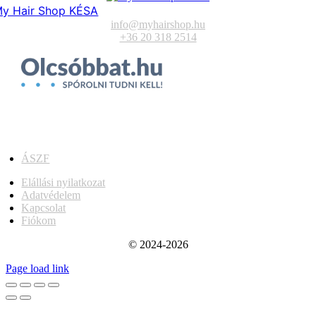
y Hair Shop KÉSA
info@myhairshop.hu
+36 20 318 2514
ÁSZF
Elállási nyilatkozat
Adatvédelem
Kapcsolat
Fiókom
© 2024-2026
Page load link