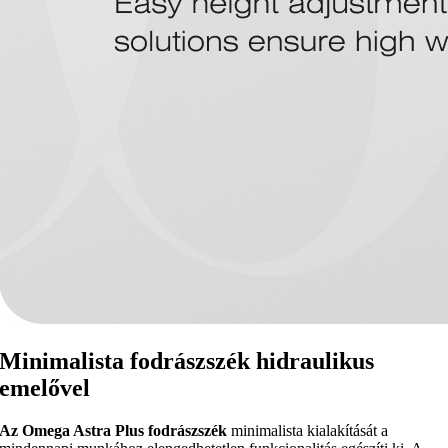
Minimalista fodrászszék hidraulikus
emelővel
Az Omega Astra Plus fodrászszék
minimalista kialakítását a