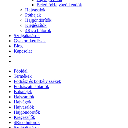
Beterítő/Hajvágó kendők
Hajvasalók
Póthajak
Hajgöndörítők
Kiegészítők
4Rico bútorok
Szolgáltatások
Gyakori kérdések
Blog
Kapcsolat
Főoldal
Termékek
Fodrász és borbély székek
Fodrászati lábtartók
Babafejek
Hajszárítók
Hajvágók
Hajvasalók
Hajgöndörítők
Kiegészítők
4Rico bútorok
Szolgáltatások