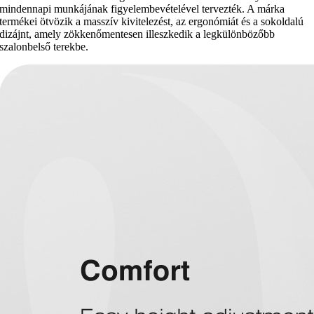
mindennapi munkájának figyelembevételével tervezték. A márka
termékei ötvözik a masszív kivitelezést, az ergonómiát és a sokoldalú
dizájnt, amely zökkenőmentesen illeszkedik a legkülönbözőbb
szalonbelső terekbe.