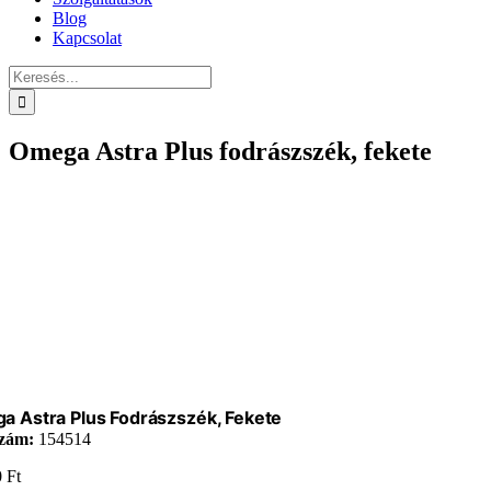
Blog
Kapcsolat
Keresés...
Omega Astra Plus fodrászszék, fekete
 Astra Plus Fodrászszék, Fekete
zám:
154514
0
Ft