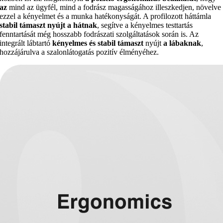
az
mind az ügyfél, mind a fodrász magasságához illeszkedjen, növelve
ezzel a kényelmet és a munka hatékonyságát. A profilozott háttámla
stabil támaszt nyújt a hátnak
, segítve a kényelmes testtartás
fenntartását még hosszabb fodrászati szolgáltatások során is. Az
integrált lábtartó
kényelmes és stabil támaszt
nyújt
a lábaknak
,
hozzájárulva a szalonlátogatás pozitív élményéhez.