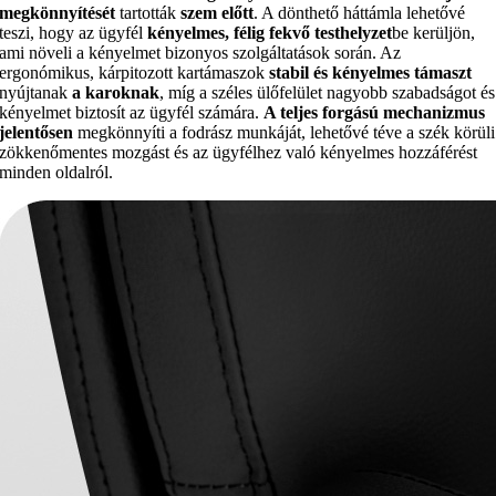
megkönnyítését
tartották
szem előtt
. A dönthető háttámla lehetővé
teszi, hogy az ügyfél
kényelmes, félig fekvő testhelyzet
be kerüljön,
ami növeli a kényelmet bizonyos szolgáltatások során. Az
ergonómikus, kárpitozott kartámaszok
stabil és kényelmes támaszt
nyújtanak
a karoknak
, míg a széles ülőfelület nagyobb szabadságot és
kényelmet biztosít az ügyfél számára.
A teljes forgású mechanizmus
jelentősen
megkönnyíti a fodrász munkáját, lehetővé téve a szék körüli
zökkenőmentes mozgást és az ügyfélhez való kényelmes hozzáférést
minden oldalról.