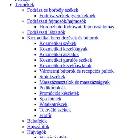
Termékek
Fodrász és borbély székek
Fodrász székek gyerekeknek
Fodrászati fejmosók/hajmosók
Hordozható fodrászati fejmosóállomás
Fodrászati lábtartók
Kozmetikai berendezések és bútorok
Kozmetikai székek
Kozmetikai kezelőágyak
Kozmetikai asztalok
Kozmetikai gurulós székek
Kozmetikai kezelőasztalok
Várótermi bútorok és recepciós pultok
Sminkszékek
Masszázsasztalok és masszázságyak
Pedikűrtálcák
Promóciós készletek
Spa fotelek
Pótalkatrészek
Tetováló székek
Frottír
Babafejek
Hajszárítók
Hajvágók
Hajvágó ollók