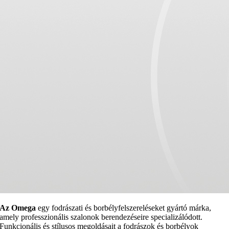
Az Omega
egy fodrászati és borbélyfelszereléseket gyártó márka,
amely professzionális szalonok berendezéseire specializálódott.
Funkcionális és stílusos megoldásait a fodrászok és borbélyok