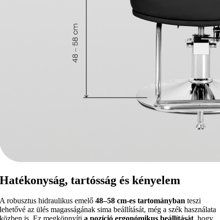
Hatékonyság, tartósság és kényelem
A robusztus hidraulikus emelő
48–58 cm-es tartományban
teszi
lehetővé az ülés magasságának sima beállítását, még a szék használata
közben is. Ez megkönnyíti
a pozíció ergonómikus beállítását
, hogy