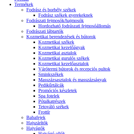
Termékek
Fodrász és borbély székek
Fodrász székek gyerekeknek
Fodrászati fejmosók/hajmosók
Hordozható fodrászati fejmosóállomás
Fodrászati lábtartók
Kozmetikai berendezések és bútorok
Kozmetikai székek
Kozmetikai kezelőágyak
Kozmetikai asztalok
Kozmetikai gurulós székek
Kozmetikai kezelőasztalok
Várótermi bútorok és recepciós pultok
Sminkszékek
Masszázsasztalok és masszázságyak
Pedikűrtálcák
Promóciós készletek
Spa fotelek
Pótalkatrészek
Tetováló székek
Frottír
Babafejek
Hajszárítók
Hajvágók
Hajvágó ollók