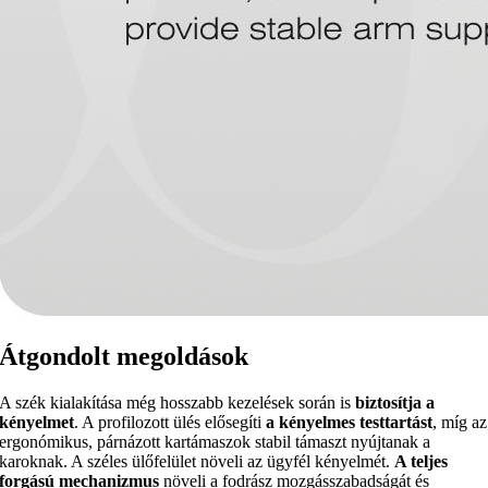
Átgondolt megoldások
A szék kialakítása még hosszabb kezelések során is
biztosítja a
kényelmet
. A profilozott ülés elősegíti
a kényelmes testtartást
, míg az
ergonómikus, párnázott kartámaszok stabil támaszt nyújtanak a
karoknak. A széles ülőfelület növeli az ügyfél kényelmét.
A teljes
forgású mechanizmus
növeli a fodrász mozgásszabadságát és