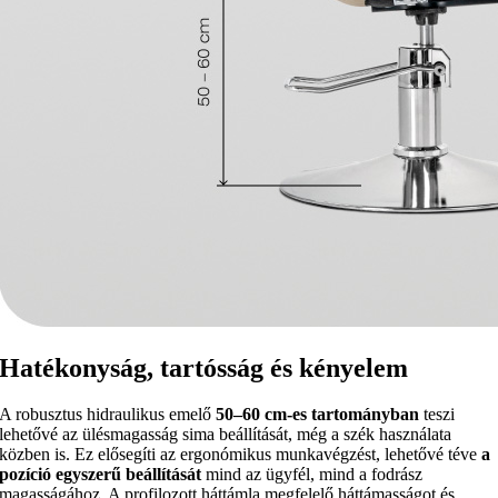
Hatékonyság, tartósság és kényelem
A robusztus hidraulikus emelő
50–60 cm-es tartományban
teszi
lehetővé az ülésmagasság sima beállítását, még a szék használata
közben is. Ez elősegíti az ergonómikus munkavégzést, lehetővé téve
a
pozíció egyszerű beállítását
mind az ügyfél, mind a fodrász
magasságához. A profilozott háttámla megfelelő háttámasságot és