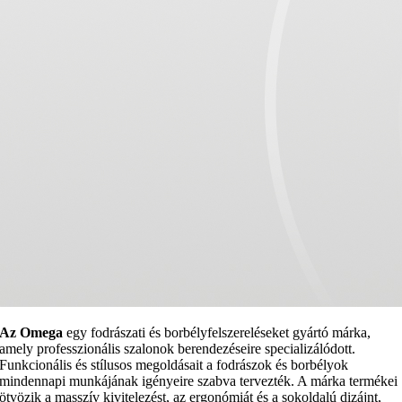
Az Omega
egy fodrászati és borbélyfelszereléseket gyártó márka,
amely professzionális szalonok berendezéseire specializálódott.
Funkcionális és stílusos megoldásait a fodrászok és borbélyok
mindennapi munkájának igényeire szabva tervezték. A márka termékei
ötvözik a masszív kivitelezést, az ergonómiát és a sokoldalú dizájnt,