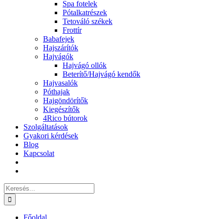
Spa fotelek
Pótalkatrészek
Tetováló székek
Frottír
Babafejek
Hajszárítók
Hajvágók
Hajvágó ollók
Beterítő/Hajvágó kendők
Hajvasalók
Póthajak
Hajgöndörítők
Kiegészítők
4Rico bútorok
Szolgáltatások
Gyakori kérdések
Blog
Kapcsolat
Keresés...
Főoldal