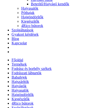
Beterítő/Hajvágó kendők
Hajvasalók
Póthajak
Hajgöndörítők
Kiegészítők
4Rico bútorok
Szolgáltatások
Gyakori kérdések
Blog
Kapcsolat
Főoldal
Termékek
Fodrász és borbély székek
Fodrászati lábtartók
Babafejek
Hajszárítók
Hajvágók
Hajvasalók
Hajgöndörítők
Kiegészítők
4Rico bútorok
Szolgáltatások