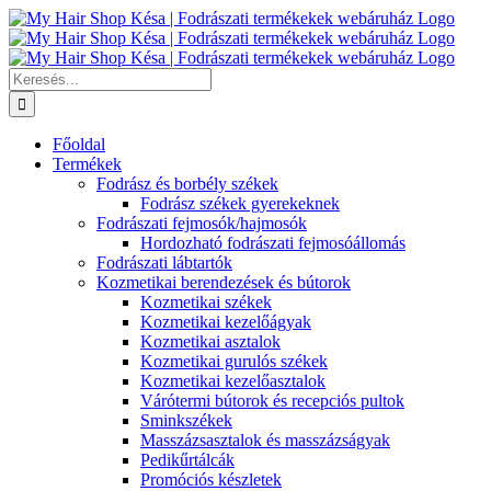
Kihagyás
Keresés...
Főoldal
Termékek
Fodrász és borbély székek
Fodrász székek gyerekeknek
Fodrászati fejmosók/hajmosók
Hordozható fodrászati fejmosóállomás
Fodrászati lábtartók
Kozmetikai berendezések és bútorok
Kozmetikai székek
Kozmetikai kezelőágyak
Kozmetikai asztalok
Kozmetikai gurulós székek
Kozmetikai kezelőasztalok
Várótermi bútorok és recepciós pultok
Sminkszékek
Masszázsasztalok és masszázságyak
Pedikűrtálcák
Promóciós készletek