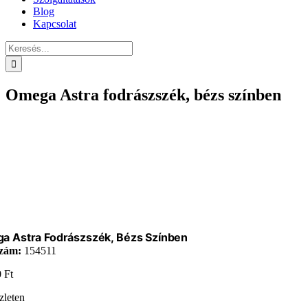
Blog
Kapcsolat
Keresés...
Omega Astra fodrászszék, bézs színben
a Astra Fodrászszék, Bézs Színben
zám:
154511
0
Ft
zleten