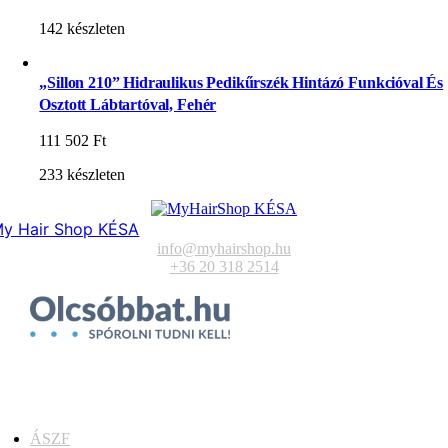
142 készleten
„Sillon 210” Hidraulikus Pedikűrszék Hintázó Funkcióval És
Osztott Lábtartóval, Fehér
111 502
Ft
233 készleten
y Hair Shop KÉSA
info@myhairshop.hu
+36 20 318 2514
ÁSZF