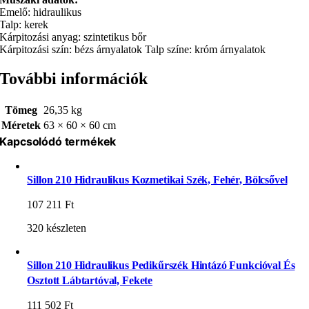
Emelő: hidraulikus
Talp: kerek
Kárpitozási anyag: szintetikus bőr
Kárpitozási szín: bézs árnyalatok Talp színe: króm árnyalatok
További információk
Tömeg
26,35 kg
Méretek
63 × 60 × 60 cm
Kapcsolódó termékek
Sillon 210 Hidraulikus Kozmetikai Szék, Fehér, Bölcsővel
107 211
Ft
320 készleten
Sillon 210 Hidraulikus Pedikűrszék Hintázó Funkcióval És
Osztott Lábtartóval, Fekete
111 502
Ft