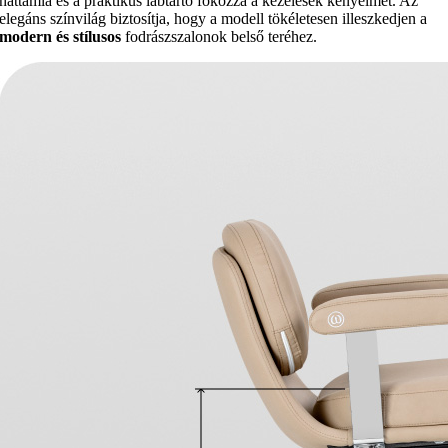
háttámla és a praktikus lábtartó fokozza a kezelések kényelmét. Az
elegáns színvilág biztosítja, hogy a modell tökéletesen illeszkedjen a
modern és stílusos
fodrászszalonok belső teréhez.