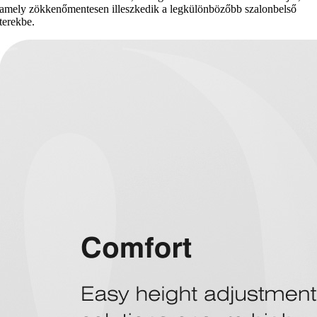
amely zökkenőmentesen illeszkedik a legkülönbözőbb szalonbelső
terekbe.