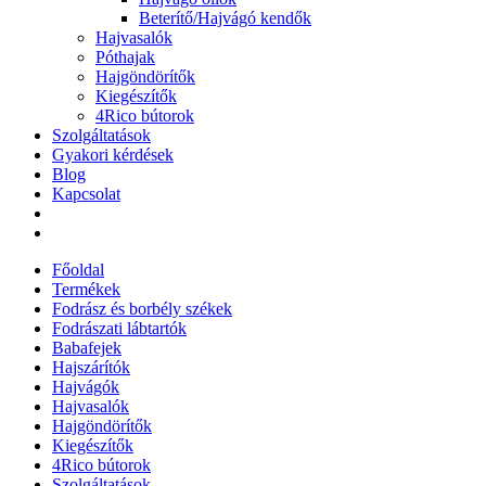
Beterítő/Hajvágó kendők
Hajvasalók
Póthajak
Hajgöndörítők
Kiegészítők
4Rico bútorok
Szolgáltatások
Gyakori kérdések
Blog
Kapcsolat
Főoldal
Termékek
Fodrász és borbély székek
Fodrászati lábtartók
Babafejek
Hajszárítók
Hajvágók
Hajvasalók
Hajgöndörítők
Kiegészítők
4Rico bútorok
Szolgáltatások