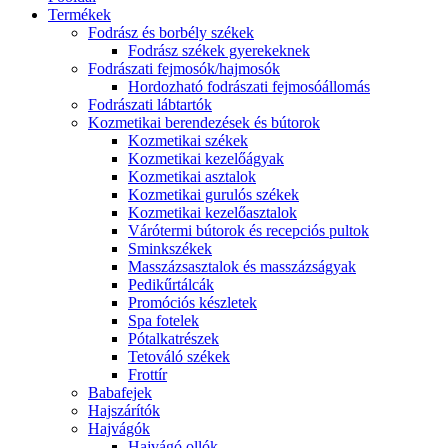
Termékek
Fodrász és borbély székek
Fodrász székek gyerekeknek
Fodrászati fejmosók/hajmosók
Hordozható fodrászati fejmosóállomás
Fodrászati lábtartók
Kozmetikai berendezések és bútorok
Kozmetikai székek
Kozmetikai kezelőágyak
Kozmetikai asztalok
Kozmetikai gurulós székek
Kozmetikai kezelőasztalok
Várótermi bútorok és recepciós pultok
Sminkszékek
Masszázsasztalok és masszázságyak
Pedikűrtálcák
Promóciós készletek
Spa fotelek
Pótalkatrészek
Tetováló székek
Frottír
Babafejek
Hajszárítók
Hajvágók
Hajvágó ollók