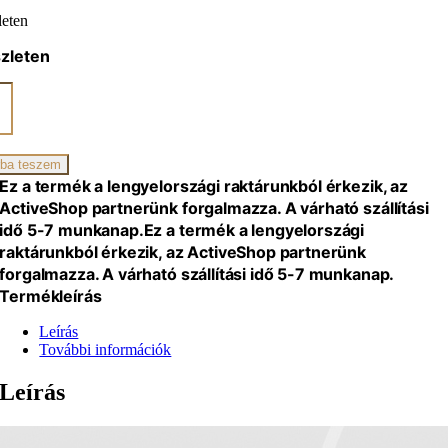
leten
zleten
a
meda
zszék
iség
ba teszem
Ez a termék a lengyelországi raktárunkból érkezik, az
ActiveShop partnerünk forgalmazza. A várható szállítási
idő 5-7 munkanap.
Ez a termék a lengyelországi
raktárunkból érkezik, az ActiveShop partnerünk
forgalmazza. A várható szállítási idő 5-7 munkanap.
Termékleírás
Leírás
További információk
Leírás