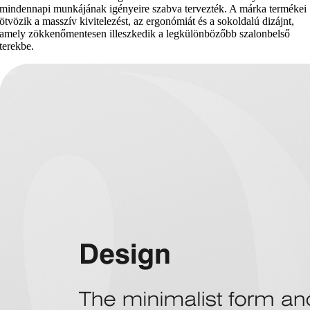
mindennapi munkájának igényeire szabva tervezték. A márka termékei
ötvözik a masszív kivitelezést, az ergonómiát és a sokoldalú dizájnt,
amely zökkenőmentesen illeszkedik a legkülönbözőbb szalonbelső
terekbe.