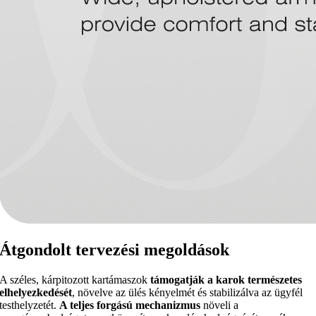
Átgondolt tervezési megoldások
A széles, kárpitozott kartámaszok
támogatják a karok természetes
elhelyezkedését
, növelve az ülés kényelmét és stabilizálva az ügyfél
testhelyzetét.
A teljes forgású mechanizmus
növeli a