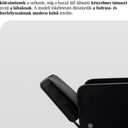
kölcsönöznek
a széknek, míg a hozzá illő lábtartó
kényelmes támaszt
nyújt
a lábaknak
. A modell tökéletesen illeszkedik
a fodrász- és
borbélyszalonok modern belső
tereibe.