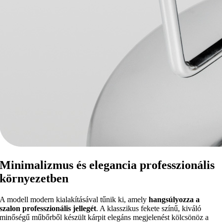
Minimalizmus és elegancia professzionális
környezetben
A modell modern kialakításával tűnik ki, amely
hangsúlyozza a
szalon professzionális jellegét
. A klasszikus fekete színű, kiváló
minőségű műbőrből készült kárpit elegáns megjelenést kölcsönöz a