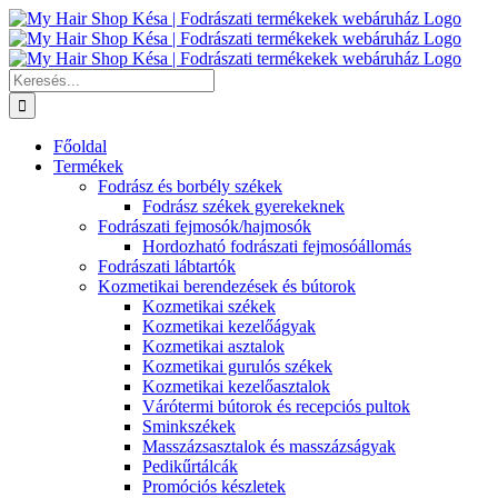
Kihagyás
Keresés...
Főoldal
Termékek
Fodrász és borbély székek
Fodrász székek gyerekeknek
Fodrászati fejmosók/hajmosók
Hordozható fodrászati fejmosóállomás
Fodrászati lábtartók
Kozmetikai berendezések és bútorok
Kozmetikai székek
Kozmetikai kezelőágyak
Kozmetikai asztalok
Kozmetikai gurulós székek
Kozmetikai kezelőasztalok
Várótermi bútorok és recepciós pultok
Sminkszékek
Masszázsasztalok és masszázságyak
Pedikűrtálcák
Promóciós készletek