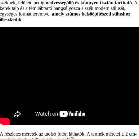
széknek, felülete pedig
nedvességálló és könnyen tisztán tartható
. A
kerek talp és a fém lábtartó hangsúlyozza a szék modern stílusát,
egységes formát teremtve,
amely számos belsőépítészeti stílushoz
illeszkedik
.
A részletes méretek az utolsó fotón láthatók. A termék méretei ± 2 cm-