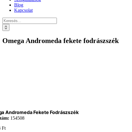
Blog
Kapcsolat
Keresés...
Omega Andromeda fekete fodrászszék
a Andromeda Fekete Fodrászszék
zám:
154508
3
Ft