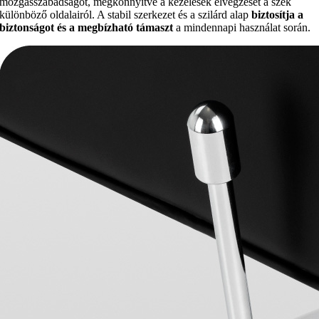
mozgásszabadságot, megkönnyítve a kezelések elvégzését a szék
különböző oldalairól. A stabil szerkezet és a szilárd alap
biztosítja a
biztonságot és a megbízható támaszt
a mindennapi használat során.