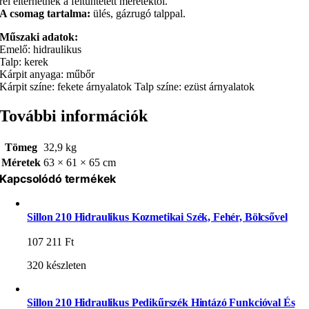
rel eltérhetnek a feltüntetett méretektől.
A csomag tartalma:
ülés, gázrugó talppal.
Műszaki adatok:
Emelő: hidraulikus
Talp: kerek
Kárpit anyaga: műbőr
Kárpit színe: fekete árnyalatok Talp színe: ezüst árnyalatok
További információk
Tömeg
32,9 kg
Méretek
63 × 61 × 65 cm
Kapcsolódó termékek
Sillon 210 Hidraulikus Kozmetikai Szék, Fehér, Bölcsővel
107 211
Ft
320 készleten
Sillon 210 Hidraulikus Pedikűrszék Hintázó Funkcióval És