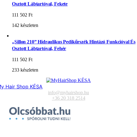
Osztott Lábtartóval, Fekete
111 502
Ft
142 készleten
„Sillon 210” Hidraulikus Pedikűrszék Hintázó Funkcióval És
Osztott Lábtartóval, Fehér
111 502
Ft
233 készleten
y Hair Shop KÉSA
info@myhairshop.hu
+36 20 318 2514