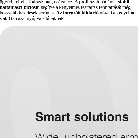
ügyfél, mind a fodrász magasságához. A profilozott háttámla
stabil
háttámaszt biztosít
, segítve a kényelmes testtartás fenntartását még
hosszabb kezelések során is.
Az integrált lábtartó
növeli a kényelmet,
stabil támaszt nyújtva a lábaknak.