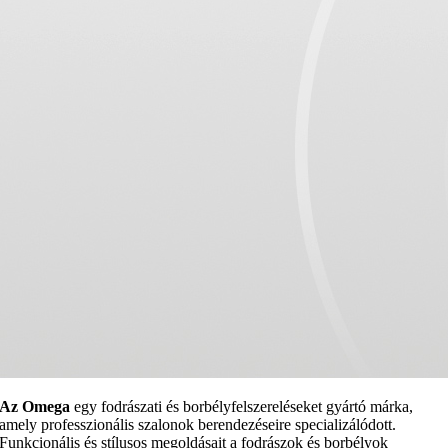
Az Omega
egy fodrászati és borbélyfelszereléseket gyártó márka,
amely professzionális szalonok berendezéseire specializálódott.
Funkcionális és stílusos megoldásait a fodrászok és borbélyok