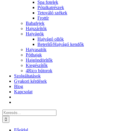
Spa fotelek
Pótalkatrészek
Tetováló székek
Frottír
Babafejek
Hajszárítók
Hajvágók
Hajvágó ollók
Beterítő/Hajvágó kendők
Hajvasalók
Póthajak
Hajgöndörítők
Kiegészítők
4Rico bútorok
Szolgáltatások
Gyakori kérdések
Blog
Kapcsolat
Keresés...
Főoldal