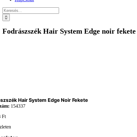
Keresés...
Fodrászszék Hair System Edge noir fekete
szszék Hair System Edge Noir Fekete
zám:
154337
3
Ft
zleten