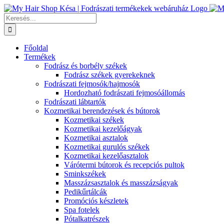
Kihagyás
Keresés...
Főoldal
Termékek
Fodrász és borbély székek
Fodrász székek gyerekeknek
Fodrászati fejmosók/hajmosók
Hordozható fodrászati fejmosóállomás
Fodrászati lábtartók
Kozmetikai berendezések és bútorok
Kozmetikai székek
Kozmetikai kezelőágyak
Kozmetikai asztalok
Kozmetikai gurulós székek
Kozmetikai kezelőasztalok
Várótermi bútorok és recepciós pultok
Sminkszékek
Masszázsasztalok és masszázságyak
Pedikűrtálcák
Promóciós készletek
Spa fotelek
Pótalkatrészek