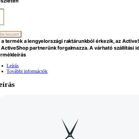
észleten
zszék
m
ba teszem
 a termék a lengyelországi raktárunkból érkezik, az Activ
iség
 ActiveShop partnerünk forgalmazza. A várható szállítási 
rmékleírás
Leírás
További információk
eírás