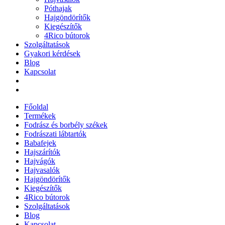
Póthajak
Hajgöndörítők
Kiegészítők
4Rico bútorok
Szolgáltatások
Gyakori kérdések
Blog
Kapcsolat
Főoldal
Termékek
Fodrász és borbély székek
Fodrászati lábtartók
Babafejek
Hajszárítók
Hajvágók
Hajvasalók
Hajgöndörítők
Kiegészítők
4Rico bútorok
Szolgáltatások
Blog
Kapcsolat