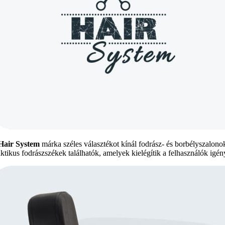
Hair System
márka széles választékot kínál fodrász- és borbélyszalon
aktikus fodrászszékek találhatók, amelyek kielégítik a felhasználók igény