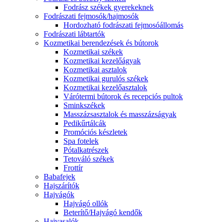
Fodrász székek gyerekeknek
Fodrászati fejmosók/hajmosók
Hordozható fodrászati fejmosóállomás
Fodrászati lábtartók
Kozmetikai berendezések és bútorok
Kozmetikai székek
Kozmetikai kezelőágyak
Kozmetikai asztalok
Kozmetikai gurulós székek
Kozmetikai kezelőasztalok
Várótermi bútorok és recepciós pultok
Sminkszékek
Masszázsasztalok és masszázságyak
Pedikűrtálcák
Promóciós készletek
Spa fotelek
Pótalkatrészek
Tetováló székek
Frottír
Babafejek
Hajszárítók
Hajvágók
Hajvágó ollók
Beterítő/Hajvágó kendők
Hajvasalók