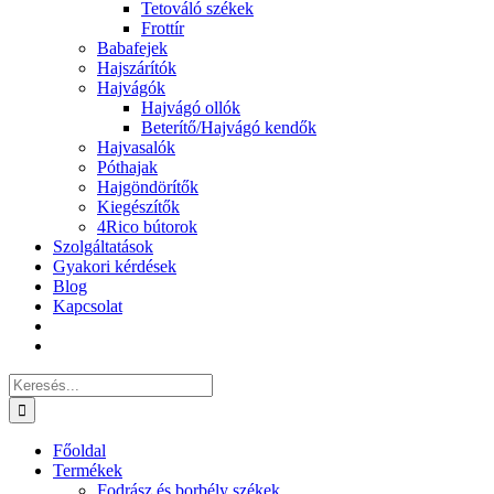
Tetováló székek
Frottír
Babafejek
Hajszárítók
Hajvágók
Hajvágó ollók
Beterítő/Hajvágó kendők
Hajvasalók
Póthajak
Hajgöndörítők
Kiegészítők
4Rico bútorok
Szolgáltatások
Gyakori kérdések
Blog
Kapcsolat
Keresés...
Főoldal
Termékek
Fodrász és borbély székek