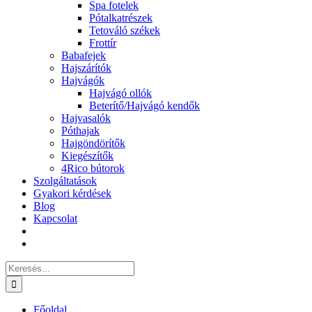
Spa fotelek
Pótalkatrészek
Tetováló székek
Frottír
Babafejek
Hajszárítók
Hajvágók
Hajvágó ollók
Beterítő/Hajvágó kendők
Hajvasalók
Póthajak
Hajgöndörítők
Kiegészítők
4Rico bútorok
Szolgáltatások
Gyakori kérdések
Blog
Kapcsolat
Keresés...
Főoldal