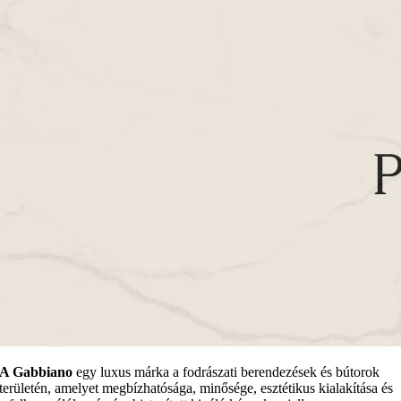
A Gabbiano
egy luxus márka a fodrászati berendezések és bútorok
területén, amelyet megbízhatósága, minősége, esztétikus kialakítása és