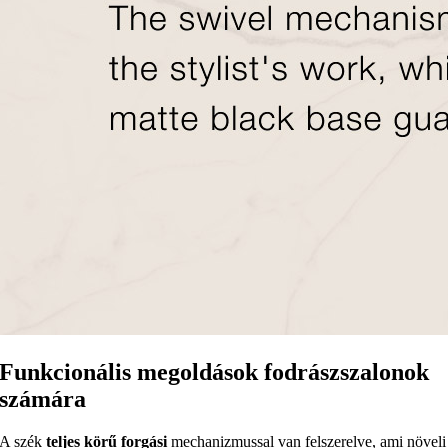
Funkcionális megoldások fodrászszalonok
számára
A szék
teljes körű forgási
mechanizmussal van felszerelve, ami növeli