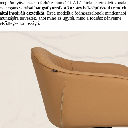
megkönnyítve ezzel a fodrász munkáját. A háttámla lekerekített vonalai
és elegáns varrásai
hangsúlyozzák a kortárs belsőépítészeti trendek
által inspirált esztétikát
. Ezt a modellt a fodrászszalonok mindennapi
munkájára tervezték, ahol mind
az ügyfél, mind a fodrász
kényelme
elsődleges fontosságú.