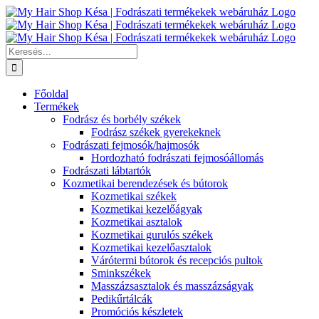
Kihagyás
Keresés...
Főoldal
Termékek
Fodrász és borbély székek
Fodrász székek gyerekeknek
Fodrászati fejmosók/hajmosók
Hordozható fodrászati fejmosóállomás
Fodrászati lábtartók
Kozmetikai berendezések és bútorok
Kozmetikai székek
Kozmetikai kezelőágyak
Kozmetikai asztalok
Kozmetikai gurulós székek
Kozmetikai kezelőasztalok
Várótermi bútorok és recepciós pultok
Sminkszékek
Masszázsasztalok és masszázságyak
Pedikűrtálcák
Promóciós készletek