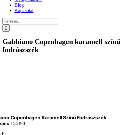
Blog
Kapcsolat
Keresés...
Gabbiano Copenhagen karamell színű
fodrászszék
iano Copenhagen Karamell Színű Fodrászszék
zám:
154390
3
Ft