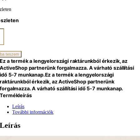
zleten
észleten
ano
hagen
ll
zszék
ba teszem
iség
Ez a termék a lengyelországi raktárunkból érkezik, az
ActiveShop partnerünk forgalmazza. A várható szállítási
idő 5-7 munkanap.
Ez a termék a lengyelországi
raktárunkból érkezik, az ActiveShop partnerünk
forgalmazza. A várható szállítási idő 5-7 munkanap.
Termékleírás
Leírás
További információk
Leírás