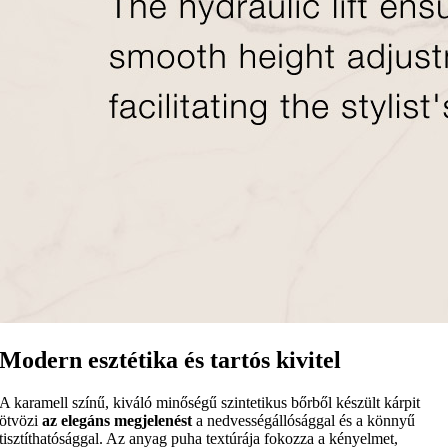
Modern esztétika és tartós kivitel
A karamell színű, kiváló minőségű szintetikus bőrből készült kárpit
ötvözi
az elegáns megjelenést
a nedvességállósággal és a könnyű
tisztíthatósággal. Az anyag puha textúrája fokozza a kényelmet,