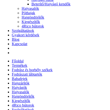
Beterítő/Hajvágó kendők
Hajvasalók
Póthajak
Hajgöndörítők
Kiegészítők
4Rico bútorok
Szolgáltatások
Gyakori kérdések
Blog
Kapcsolat
Főoldal
Termékek
Fodrász és borbély székek
Fodrászati lábtartók
Babafejek
Hajszárítók
Hajvágók
Hajvasalók
Hajgöndörítők
Kiegészítők
4Rico bútorok
Szolgáltatások