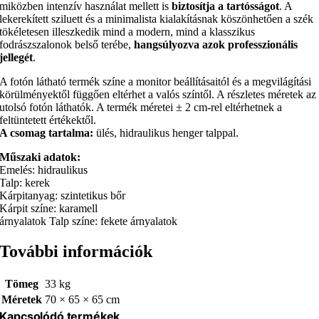
miközben intenzív használat mellett is
biztosítja a tartósságot
. A
lekerekített sziluett és a minimalista kialakításnak köszönhetően a szék
tökéletesen illeszkedik mind a modern, mind a klasszikus
fodrászszalonok belső terébe,
hangsúlyozva azok professzionális
jellegét
.
A fotón látható termék színe a monitor beállításaitól és a megvilágítási
körülményektől függően eltérhet a valós színtől. A részletes méretek az
utolsó fotón láthatók. A termék méretei ± 2 cm-rel eltérhetnek a
feltüntetett értékektől.
A csomag tartalma:
ülés, hidraulikus henger talppal.
Műszaki adatok:
Emelés: hidraulikus
Talp: kerek
Kárpitanyag: szintetikus bőr
Kárpit színe: karamell
árnyalatok Talp színe: fekete árnyalatok
További információk
Tömeg
33 kg
Méretek
70 × 65 × 65 cm
Kapcsolódó termékek