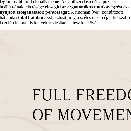
legfontosabb funkcionális eleme. A stabil szerkezet és a pozíció
beállításának lehetősége
elősegíti az ergonómikus munkavégzést és a
nyújtott szolgáltatások pontosságát
. A finoman ívelt, kontúrozott
háttámla
stabil hátatámaszt
biztosít, míg a széles ülés még a hosszabb
kezelések során is kényelmes testtartást tesz lehetővé.