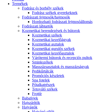
Termékek
Fodrász és borbély székek
Fodrász székek gyerekeknek
Fodrászati fejmosók/hajmosók
Hordozható fodrászati fejmosóállomás
Fodrászati lábtartók
Kozmetikai berendezések és bútorok
Kozmetikai székek
Kozmetikai kezelőágyak
Kozmetikai asztalok
Kozmetikai gurulós székek
Kozmetikai kezelőasztalok
Várótermi bútorok és recepciós pultok
Sminkszékek
Masszázsasztalok és masszázságyak
Pedikűrtálcák
Promóciós készletek
Spa fotelek
Pótalkatrészek
Tetováló székek
Frottír
Babafejek
Hajszárítók
Hajvágók
Hajvágó ollók