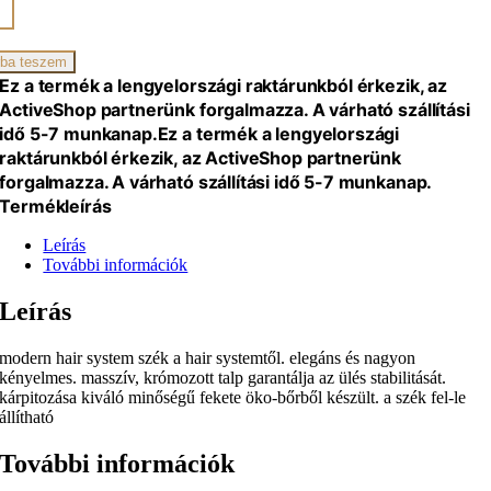
zszék
ba teszem
iség
Ez a termék a lengyelországi raktárunkból érkezik, az
ActiveShop partnerünk forgalmazza. A várható szállítási
idő 5-7 munkanap.
Ez a termék a lengyelországi
raktárunkból érkezik, az ActiveShop partnerünk
forgalmazza. A várható szállítási idő 5-7 munkanap.
Termékleírás
Leírás
További információk
Leírás
modern hair system szék a hair systemtől. elegáns és nagyon
kényelmes. masszív, krómozott talp garantálja az ülés stabilitását.
kárpitozása kiváló minőségű fekete öko-bőrből készült. a szék fel-le
állítható
További információk