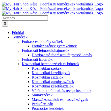
Kihagyás
Keresés...
Főoldal
Termékek
Fodrász és borbély székek
Fodrász székek gyerekeknek
Fodrászati fejmosók/hajmosók
Hordozható fodrászati fejmosóállomás
Fodrászati lábtartók
Kozmetikai berendezések és bútorok
Kozmetikai székek
Kozmetikai kezelőágyak
Kozmetikai asztalok
Kozmetikai gurulós székek
Kozmetikai kezelőasztalok
Várótermi bútorok és recepciós pultok
Sminkszékek
Masszázsasztalok és masszázságyak
Pedikűrtálcák
Promóciós készletek