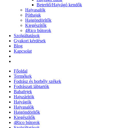
Beterítő/Hajvágó kendők
Hajvasalók
Póthajak
Hajgöndörítők
Kiegészítők
4Rico bútorok
Szolgáltatások
Gyakori kérdések
Blog
Kapcsolat
Főoldal
Termékek
Fodrász és borbély székek
Fodrászati lábtartók
Babafejek
Hajszárítók
Hajvágók
Hajvasalók
Hajgöndörítők
Kiegészítők
4Rico bútorok
Szolgáltatások