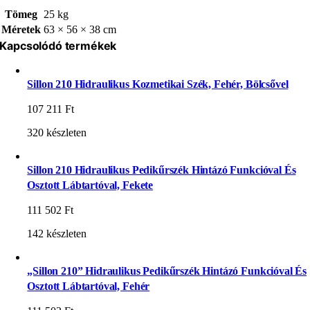
Tömeg
25 kg
Méretek
63 × 56 × 38 cm
Kapcsolódó termékek
Sillon 210 Hidraulikus Kozmetikai Szék, Fehér, Bölcsővel
107 211
Ft
320 készleten
Sillon 210 Hidraulikus Pedikűrszék Hintázó Funkcióval És
Osztott Lábtartóval, Fekete
111 502
Ft
142 készleten
„Sillon 210” Hidraulikus Pedikűrszék Hintázó Funkcióval És
Osztott Lábtartóval, Fehér