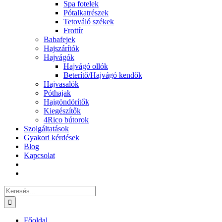
Spa fotelek
Pótalkatrészek
Tetováló székek
Frottír
Babafejek
Hajszárítók
Hajvágók
Hajvágó ollók
Beterítő/Hajvágó kendők
Hajvasalók
Póthajak
Hajgöndörítők
Kiegészítők
4Rico bútorok
Szolgáltatások
Gyakori kérdések
Blog
Kapcsolat
Keresés...
Főoldal