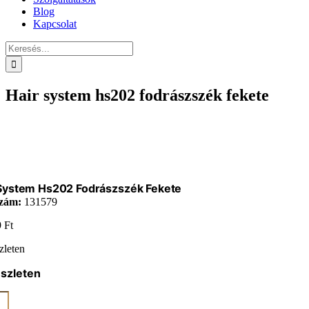
Blog
Kapcsolat
Keresés...
Hair system hs202 fodrászszék fekete
 System Hs202 Fodrászszék Fekete
zám:
131579
9
Ft
zleten
észleten