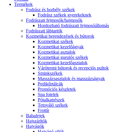
Termékek
Fodrász és borbély székek
Fodrász székek gyerekeknek
Fodrászati fejmosók/hajmosók
Hordozható fodrászati fejmosóállomás
Fodrászati lábtartók
Kozmetikai berendezések és bútorok
Kozmetikai székek
Kozmetikai kezelőágyak
Kozmetikai asztalok
Kozmetikai gurulós székek
Kozmetikai kezelőasztalok
Várótermi bútorok és recepciós pultok
Sminkszékek
Masszázsasztalok és masszázságyak
Pedikűrtálcák
Promóciós készletek
Spa fotelek
Pótalkatrészek
Tetováló székek
Frottír
Babafejek
Hajszárítók
Hajvágók
Hajvágó ollók