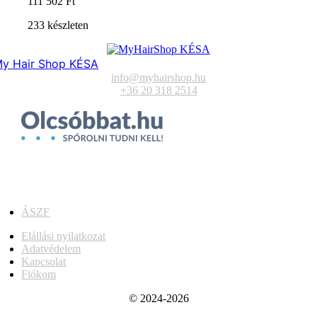
111 502
Ft
233 készleten
y Hair Shop KÉSA
info@myhairshop.hu
+36 20 318 2514
ÁSZF
Elállási nyilatkozat
Adatvédelem
Kapcsolat
Fiókom
© 2024-2026