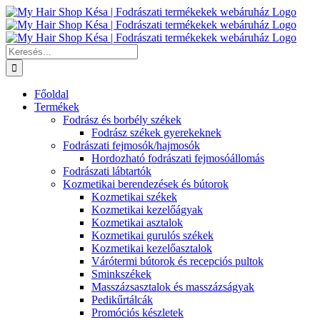
Kihagyás
Keresés...
Főoldal
Termékek
Fodrász és borbély székek
Fodrász székek gyerekeknek
Fodrászati fejmosók/hajmosók
Hordozható fodrászati fejmosóállomás
Fodrászati lábtartók
Kozmetikai berendezések és bútorok
Kozmetikai székek
Kozmetikai kezelőágyak
Kozmetikai asztalok
Kozmetikai gurulós székek
Kozmetikai kezelőasztalok
Várótermi bútorok és recepciós pultok
Sminkszékek
Masszázsasztalok és masszázságyak
Pedikűrtálcák
Promóciós készletek