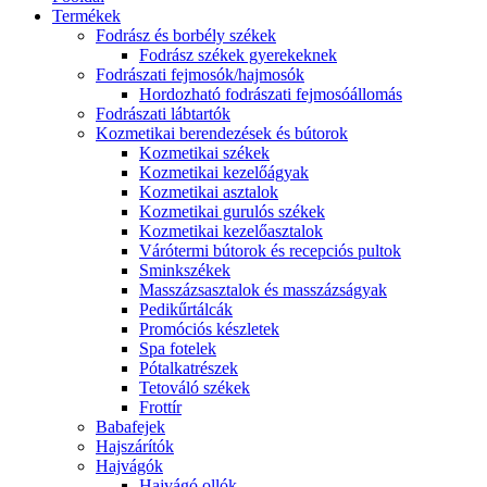
Termékek
Fodrász és borbély székek
Fodrász székek gyerekeknek
Fodrászati fejmosók/hajmosók
Hordozható fodrászati fejmosóállomás
Fodrászati lábtartók
Kozmetikai berendezések és bútorok
Kozmetikai székek
Kozmetikai kezelőágyak
Kozmetikai asztalok
Kozmetikai gurulós székek
Kozmetikai kezelőasztalok
Várótermi bútorok és recepciós pultok
Sminkszékek
Masszázsasztalok és masszázságyak
Pedikűrtálcák
Promóciós készletek
Spa fotelek
Pótalkatrészek
Tetováló székek
Frottír
Babafejek
Hajszárítók
Hajvágók
Hajvágó ollók