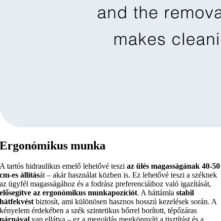
Ergonómikus munka
A tartós hidraulikus emelő lehetővé teszi
az ülés magasságának 40-50
cm-es állítás
át – akár használat közben is. Ez lehetővé teszi a széknek
az ügyfél magasságához és a fodrász preferenciáihoz való igazítását,
elősegítve az ergonómikus munkapozíciót
. A háttámla
stabil
hátfekvést
biztosít, ami különösen hasznos hosszú kezelések során. A
kényelem érdekében a szék szintetikus bőrrel borított, tépőzáras
párnával
van ellátva – ez a megoldás megkönnyíti a tisztítást és a