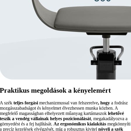
Praktikus megoldások a kényelemért
A szék
teljes forgási
mechanizmussal van felszerelve
, hogy
a fodrász
mozgásszabadságot és kényelmet élvezhessen munka közben. A
megfelelő magasságban elhelyezett műanyag kartámaszok
lehetővé
teszik a vendég vállainak helyes pozicionálását
, megakadályozva a
görnyedést és a fej hajlítását.
Az ergonómikus kialakítás
megkönnyíti
a precíz kezelések elvégzését, míg a robusztus kivitel
növeli a szék