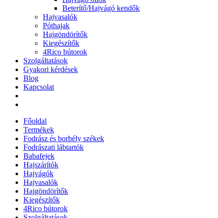
Beterítő/Hajvágó kendők
Hajvasalók
Póthajak
Hajgöndörítők
Kiegészítők
4Rico bútorok
Szolgáltatások
Gyakori kérdések
Blog
Kapcsolat
Főoldal
Termékek
Fodrász és borbély székek
Fodrászati lábtartók
Babafejek
Hajszárítók
Hajvágók
Hajvasalók
Hajgöndörítők
Kiegészítők
4Rico bútorok
Szolgáltatások