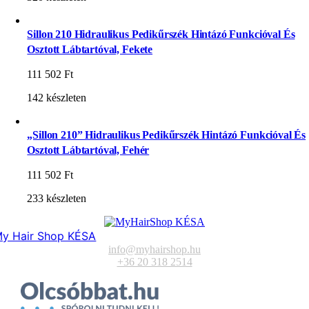
Sillon 210 Hidraulikus Pedikűrszék Hintázó Funkcióval És
Osztott Lábtartóval, Fekete
111 502
Ft
142 készleten
„Sillon 210” Hidraulikus Pedikűrszék Hintázó Funkcióval És
Osztott Lábtartóval, Fehér
111 502
Ft
233 készleten
y Hair Shop KÉSA
info@myhairshop.hu
+36 20 318 2514