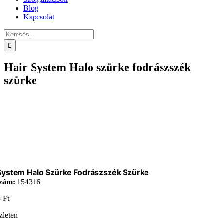
Blog
Kapcsolat
Keresés...
Hair System Halo szürke fodrászszék
szürke
System Halo Szürke Fodrászszék Szürke
zám:
154316
3
Ft
zleten