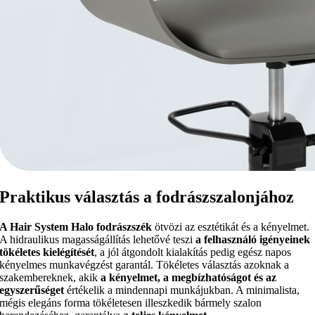
Praktikus választás a fodrászszalonjához
A Hair System Halo fodrászszék
ötvözi az esztétikát és a kényelmet.
A hidraulikus magasságállítás lehetővé teszi
a felhasználó igényeinek
tökéletes kielégítését
, a jól átgondolt kialakítás pedig egész napos
kényelmes munkavégzést garantál. Tökéletes választás azoknak a
szakembereknek, akik
a kényelmet, a megbízhatóságot és az
egyszerűséget
értékelik a mindennapi munkájukban. A minimalista,
mégis elegáns forma tökéletesen illeszkedik bármely szalon