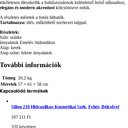
tökéletesen illeszkedik a fodrászszalonok különböző belső stílusaihoz,
elegáns és modern akcentust
kölcsönözve nekik.
A részletes méretek a fotón láthatók.
Tartalmazza:
ülés, működtető szerkezet talppal.
Részletek:
Szín: szürke
árnyalatok Emelés: hidraulikus
Alap: kerek
Alap színe: fekete árnyalatok
További információk
Tömeg
20,2 kg
Méretek
57 × 61 × 58 cm
Kapcsolódó termékek
Sillon 210 Hidraulikus Kozmetikai Szék, Fehér, Bölcsővel
107 211
Ft
320 készleten