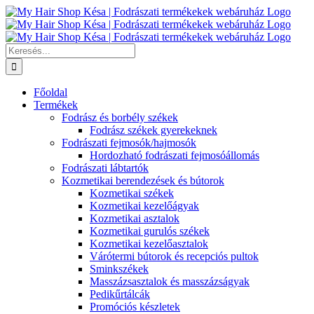
Kihagyás
Keresés...
Főoldal
Termékek
Fodrász és borbély székek
Fodrász székek gyerekeknek
Fodrászati fejmosók/hajmosók
Hordozható fodrászati fejmosóállomás
Fodrászati lábtartók
Kozmetikai berendezések és bútorok
Kozmetikai székek
Kozmetikai kezelőágyak
Kozmetikai asztalok
Kozmetikai gurulós székek
Kozmetikai kezelőasztalok
Várótermi bútorok és recepciós pultok
Sminkszékek
Masszázsasztalok és masszázságyak
Pedikűrtálcák
Promóciós készletek