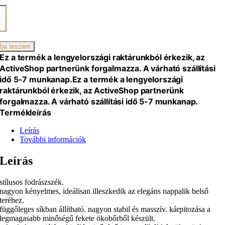
yszék
ba teszem
Ez a termék a lengyelországi raktárunkból érkezik, az
iség
ActiveShop partnerünk forgalmazza. A várható szállítási
idő 5-7 munkanap.
Ez a termék a lengyelországi
raktárunkból érkezik, az ActiveShop partnerünk
forgalmazza. A várható szállítási idő 5-7 munkanap.
Termékleírás
Leírás
További információk
Leírás
stílusos fodrászszék.
nagyon kényelmes, ideálisan illeszkedik az elegáns nappalik belső
teréhez.
függőleges síkban állítható. nagyon stabil és masszív. kárpitozása a
legmagasabb minőségű fekete ökobőrből készült.