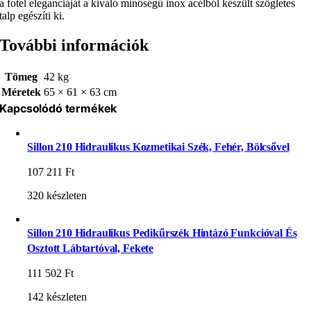
a fotel eleganciáját a kiváló minőségű inox acélból készült szögletes
talp egészíti ki.
További információk
Tömeg
42 kg
Méretek
65 × 61 × 63 cm
Kapcsolódó termékek
Sillon 210 Hidraulikus Kozmetikai Szék, Fehér, Bölcsővel
107 211
Ft
320 készleten
Sillon 210 Hidraulikus Pedikűrszék Hintázó Funkcióval És
Osztott Lábtartóval, Fekete
111 502
Ft
142 készleten