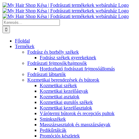
Kihagyás
Keresés...
Főoldal
Termékek
Fodrász és borbély székek
Fodrász székek gyerekeknek
Fodrászati fejmosók/hajmosók
Hordozható fodrászati fejmosóállomás
Fodrászati lábtartók
Kozmetikai berendezések és bútorok
Kozmetikai székek
Kozmetikai kezelőágyak
Kozmetikai asztalok
Kozmetikai gurulós székek
Kozmetikai kezelőasztalok
Várótermi bútorok és recepciós pultok
Sminkszékek
Masszázsasztalok és masszázságyak
Pedikűrtálcák
Promóciós készletek