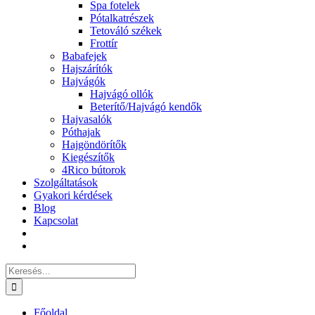
Spa fotelek
Pótalkatrészek
Tetováló székek
Frottír
Babafejek
Hajszárítók
Hajvágók
Hajvágó ollók
Beterítő/Hajvágó kendők
Hajvasalók
Póthajak
Hajgöndörítők
Kiegészítők
4Rico bútorok
Szolgáltatások
Gyakori kérdések
Blog
Kapcsolat
Keresés...
Főoldal