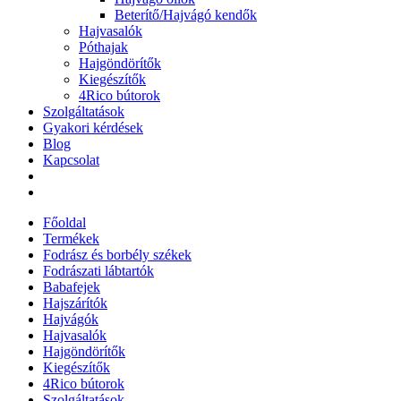
Beterítő/Hajvágó kendők
Hajvasalók
Póthajak
Hajgöndörítők
Kiegészítők
4Rico bútorok
Szolgáltatások
Gyakori kérdések
Blog
Kapcsolat
Főoldal
Termékek
Fodrász és borbély székek
Fodrászati lábtartók
Babafejek
Hajszárítók
Hajvágók
Hajvasalók
Hajgöndörítők
Kiegészítők
4Rico bútorok
Szolgáltatások