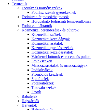
Termékek
Fodrász és borbély székek
Fodrász székek gyerekeknek
Fodrászati fejmosók/hajmosók
Hordozható fodrászati fejmosóállomás
Fodrászati lábtartók
Kozmetikai berendezések és bútorok
Kozmetikai székek
Kozmetikai kezelőágyak
Kozmetikai asztalok
Kozmetikai gurulós székek
Kozmetikai kezelőasztalok
Várótermi bútorok és recepciós pultok
Sminkszékek
Masszázsasztalok és masszázságyak
Pedikűrtálcák
Promóciós készletek
Spa fotelek
Pótalkatrészek
Tetováló székek
Frottír
Babafejek
Hajszárítók
Hajvágók
Hajvágó ollók