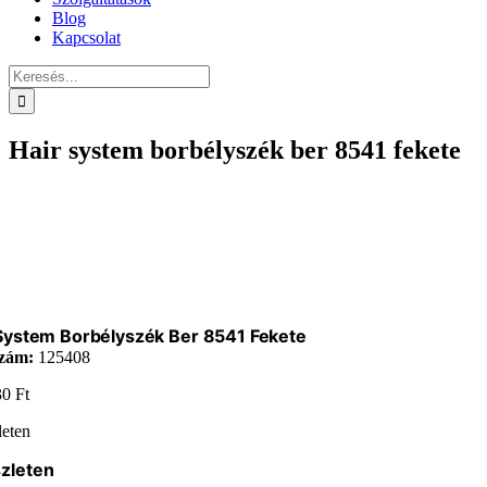
Blog
Kapcsolat
Keresés...
Hair system borbélyszék ber 8541 fekete
System Borbélyszék Ber 8541 Fekete
zám:
125408
30
Ft
leten
zleten