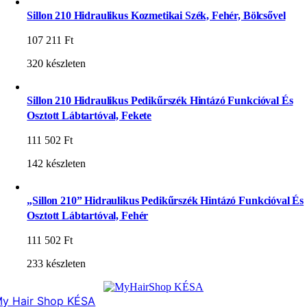
Sillon 210 Hidraulikus Kozmetikai Szék, Fehér, Bölcsővel
107 211
Ft
320 készleten
Sillon 210 Hidraulikus Pedikűrszék Hintázó Funkcióval És
Osztott Lábtartóval, Fekete
111 502
Ft
142 készleten
„Sillon 210” Hidraulikus Pedikűrszék Hintázó Funkcióval És
Osztott Lábtartóval, Fehér
111 502
Ft
233 készleten
y Hair Shop KÉSA