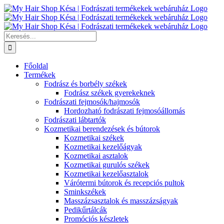
Kihagyás
Keresés...
Főoldal
Termékek
Fodrász és borbély székek
Fodrász székek gyerekeknek
Fodrászati fejmosók/hajmosók
Hordozható fodrászati fejmosóállomás
Fodrászati lábtartók
Kozmetikai berendezések és bútorok
Kozmetikai székek
Kozmetikai kezelőágyak
Kozmetikai asztalok
Kozmetikai gurulós székek
Kozmetikai kezelőasztalok
Várótermi bútorok és recepciós pultok
Sminkszékek
Masszázsasztalok és masszázságyak
Pedikűrtálcák
Promóciós készletek