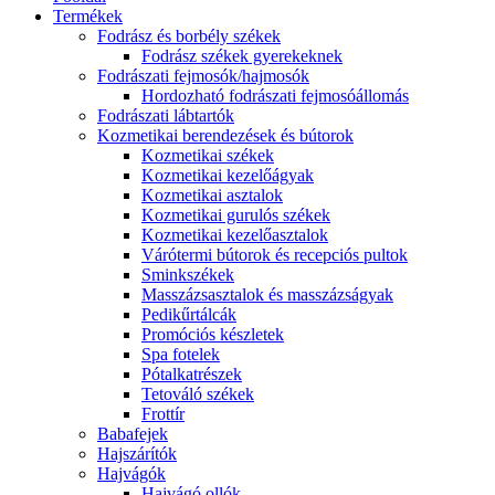
Termékek
Fodrász és borbély székek
Fodrász székek gyerekeknek
Fodrászati fejmosók/hajmosók
Hordozható fodrászati fejmosóállomás
Fodrászati lábtartók
Kozmetikai berendezések és bútorok
Kozmetikai székek
Kozmetikai kezelőágyak
Kozmetikai asztalok
Kozmetikai gurulós székek
Kozmetikai kezelőasztalok
Várótermi bútorok és recepciós pultok
Sminkszékek
Masszázsasztalok és masszázságyak
Pedikűrtálcák
Promóciós készletek
Spa fotelek
Pótalkatrészek
Tetováló székek
Frottír
Babafejek
Hajszárítók
Hajvágók
Hajvágó ollók