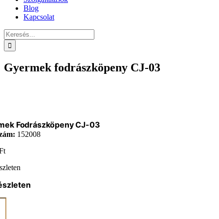
Blog
Kapcsolat
Keresés...
Gyermek fodrászköpeny CJ-03
mek Fodrászköpeny CJ-03
zám:
152008
Ft
szleten
észleten
ek
zköpeny