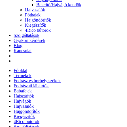
Beterítő/Hajvágó kendők
Hajvasalók
Póthajak
Hajgöndörítők
Kiegészítők
4Rico bútorok
Szolgáltatások
Gyakori kérdések
Blog
Kapcsolat
Főoldal
Termékek
Fodrász és borbély székek
Fodrászati lábtartók
Babafejek
Hajszárítók
Hajvágók
Hajvasalók
Hajgöndörítők
Kiegészítők
4Rico bútorok
Szolgáltatások