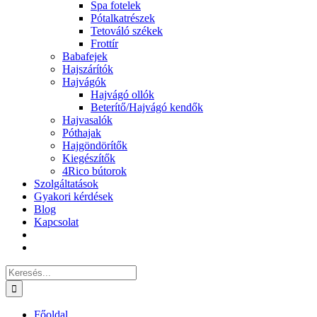
Spa fotelek
Pótalkatrészek
Tetováló székek
Frottír
Babafejek
Hajszárítók
Hajvágók
Hajvágó ollók
Beterítő/Hajvágó kendők
Hajvasalók
Póthajak
Hajgöndörítők
Kiegészítők
4Rico bútorok
Szolgáltatások
Gyakori kérdések
Blog
Kapcsolat
Keresés...
Főoldal