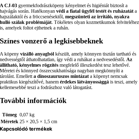
A CJ-03
gyermekfodrászköpeny kényelmet és higiéniát biztosít a
hajvágás során. Hatékonyan
védi a fiatal ügyfél testét és ruházatát
a
hajszálaktól és a fröccsenésektől,
megszünteti az irritáló, nyakra
hulló szálak problémáját
. Tökéletes olyan kozmetikumok felviteléhe
is, amelyek foltot ejthetnek a ruhán.
Színes vonzerő a legkisebbeknek
A köpeny
vízálló anyagból
készült, amely könnyen tisztán tartható és
nedvességtől áthatolhatatlan, így védi a ruhákat a nedvesedéstől.
Az
állítható, kényelmes rögzítés
megfelelő illeszkedést tesz lehetővé.
Méretei és könnyed összecsukhatósága nagyban megkönnyíti a
tárolást. Emellett
a dinoszauruszos mintázat
a köpenyt nemcsak
praktikus kiegészítővé, hanem
érdekes látványossággá
is teszi, amely
kellemesebbé teszi a fodrászhoz való látogatást.
További információk
Tömeg
0,07 kg
Méretek
25 × 20,5 × 1,5 cm
Kapcsolódó termékek