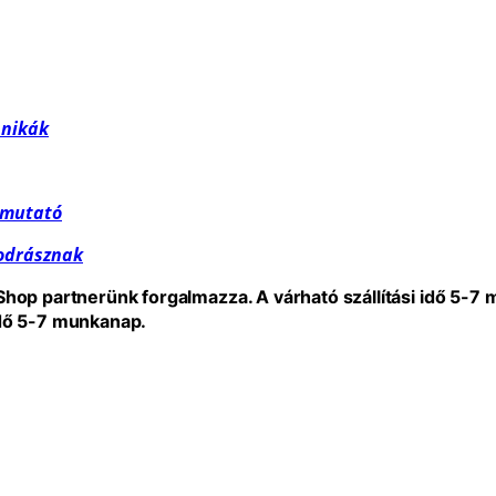
hnikák
útmutató
fodrásznak
eShop partnerünk forgalmazza. A várható szállítási idő 5-7
idő 5-7 munkanap.