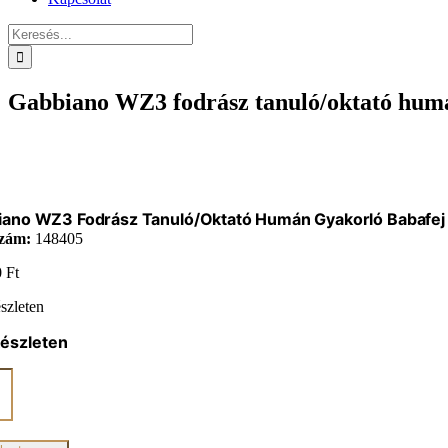
Keresés...
Gabbiano WZ3 fodrász tanuló/oktató humán
ano WZ3 Fodrász Tanuló/oktató Humán Gyakorló Babafej 
zám:
148405
0
Ft
szleten
készleten
ano
z
/oktató