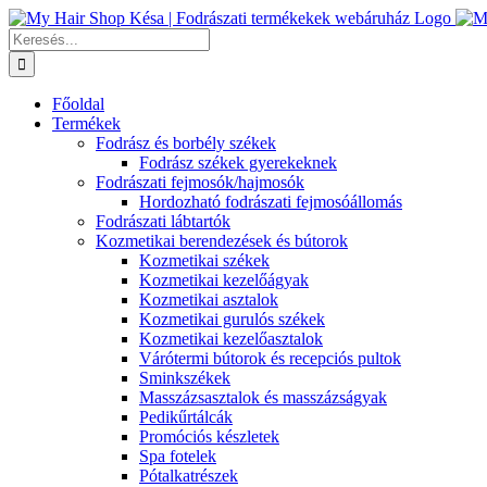
Kihagyás
Keresés...
Főoldal
Termékek
Fodrász és borbély székek
Fodrász székek gyerekeknek
Fodrászati fejmosók/hajmosók
Hordozható fodrászati fejmosóállomás
Fodrászati lábtartók
Kozmetikai berendezések és bútorok
Kozmetikai székek
Kozmetikai kezelőágyak
Kozmetikai asztalok
Kozmetikai gurulós székek
Kozmetikai kezelőasztalok
Várótermi bútorok és recepciós pultok
Sminkszékek
Masszázsasztalok és masszázságyak
Pedikűrtálcák
Promóciós készletek
Spa fotelek
Pótalkatrészek