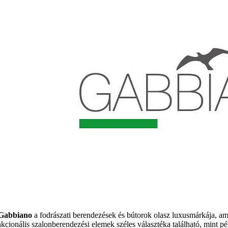
Gabbiano
a fodrászati berendezések és bútorok olasz luxusmárkája, am
nkcionális szalonberendezési elemek széles választéka található, mint p