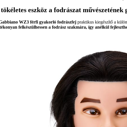
 tökéletes eszköz a fodrászat művészetének
Gabbiano WZ3 férfi gyakorló fodrászfej
praktikus kiegészítő a külö
tékonyan felkészülhessen a fodrász szakmára, így anélkül fejleszthe