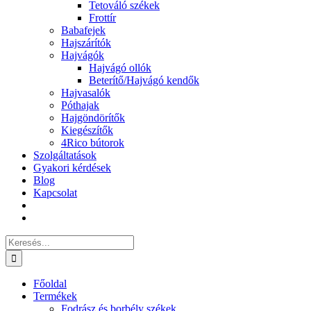
Tetováló székek
Frottír
Babafejek
Hajszárítók
Hajvágók
Hajvágó ollók
Beterítő/Hajvágó kendők
Hajvasalók
Póthajak
Hajgöndörítők
Kiegészítők
4Rico bútorok
Szolgáltatások
Gyakori kérdések
Blog
Kapcsolat
Keresés...
Főoldal
Termékek
Fodrász és borbély székek