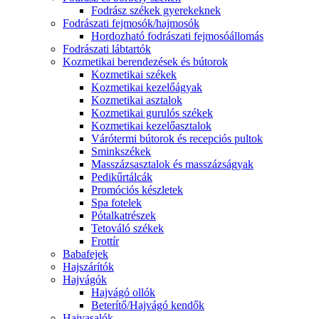
Fodrász székek gyerekeknek
Fodrászati fejmosók/hajmosók
Hordozható fodrászati fejmosóállomás
Fodrászati lábtartók
Kozmetikai berendezések és bútorok
Kozmetikai székek
Kozmetikai kezelőágyak
Kozmetikai asztalok
Kozmetikai gurulós székek
Kozmetikai kezelőasztalok
Várótermi bútorok és recepciós pultok
Sminkszékek
Masszázsasztalok és masszázságyak
Pedikűrtálcák
Promóciós készletek
Spa fotelek
Pótalkatrészek
Tetováló székek
Frottír
Babafejek
Hajszárítók
Hajvágók
Hajvágó ollók
Beterítő/Hajvágó kendők
Hajvasalók