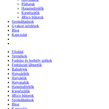
Póthajak
Hajgöndörítők
Kiegészítők
4Rico bútorok
Szolgáltatások
Gyakori kérdések
Blog
Kapcsolat
Főoldal
Termékek
Fodrász és borbély székek
Fodrászati lábtartók
Babafejek
Hajszárítók
Hajvágók
Hajvasalók
Hajgöndörítők
Kiegészítők
4Rico bútorok
Szolgáltatások
Blog
Kapcsolat