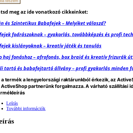
ba teszem
ló
j
tsd meg az ide vonatkozó cikkeinket:
 és Szintetikus Babafejek – Melyiket válaszd?
ejek fodrászoknak – gyakorlás, továbbképzés és profi tec
iség
ejek kislányoknak – kreatív játék és tanulás
 haj fonáshoz – afrofonás, box braid és kreatív frizurák 
li tartó és babafejtartó állvány – profi gyakorlás minden 
 a termék a lengyelországi raktárunkból érkezik, az Activ
 ActiveShop partnerünk forgalmazza. A várható szállítási 
rmékleírás
Leírás
További információk
eírás