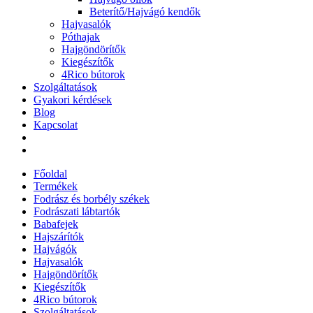
Beterítő/Hajvágó kendők
Hajvasalók
Póthajak
Hajgöndörítők
Kiegészítők
4Rico bútorok
Szolgáltatások
Gyakori kérdések
Blog
Kapcsolat
Főoldal
Termékek
Fodrász és borbély székek
Fodrászati lábtartók
Babafejek
Hajszárítók
Hajvágók
Hajvasalók
Hajgöndörítők
Kiegészítők
4Rico bútorok
Szolgáltatások