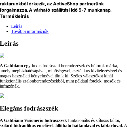
raktárunkból érkezik, az ActiveShop partnerünk
forgalmazza. A várható szállítási idő 5-7 munkanap.
Termékleírás
Leírás
További információk
Leírás
A Gabbiano
egy luxus fodrászati berendezések és bútorok márka,
amely megbízhatóságával, minőségével, esztétikus kivitelezésével és
magas használati kényelmével tűnik ki. Széles választékot kínál
funkcionális szalonberendezésekből, mint például fotelek, mosók és
infrazónák.
Elegáns fodrászszék
A Gabbiano Visionerio fodrászszék
funkcionális és stílusos bútor,
szilárd hidraulikus emelő
vel,
állítható háttámlával és lábtartóval
. 