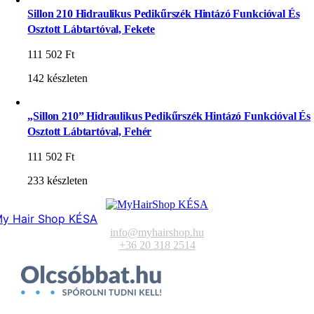
Sillon 210 Hidraulikus Pedikűrszék Hintázó Funkcióval És
Osztott Lábtartóval, Fekete
111 502
Ft
142 készleten
„Sillon 210” Hidraulikus Pedikűrszék Hintázó Funkcióval És
Osztott Lábtartóval, Fehér
111 502
Ft
233 készleten
y Hair Shop KÉSA
info@myhairshop.hu
+36 20 318 2514