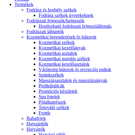
Termékek
Fodrász és borbély székek
Fodrász székek gyerekeknek
Fodrászati fejmosók/hajmosók
Hordozható fodrászati fejmosóállomás
Fodrászati lábtartók
Kozmetikai berendezések és bútorok
Kozmetikai székek
Kozmetikai kezelőágyak
Kozmetikai asztalok
Kozmetikai gurulós székek
Kozmetikai kezelőasztalok
Várótermi bútorok és recepciós pultok
Sminkszékek
Masszázsasztalok és masszázságyak
Pedikűrtálcák
Promóciós készletek
Spa fotelek
Pótalkatrészek
Tetováló székek
Frottír
Babafejek
Hajszárítók
Hajvágók
Hajvágó ollók