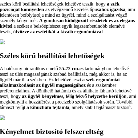
széles körű beállítási lehetőségek lehetővé teszik, hogy
a szék
pozícióját könnyedén
az elvégzendő kezelés típus
ához igazítsa
, ami
jelentősen befolyásolja mind az ügyfél, mind a szolgáltatást végző
személy kényelmét.
A gondosan kidolgozott részletek és az elegáns
kivitel
a széket a belsőépítészet egyik legszembetűnőbb elemévé
teszik,
ötvözve az esztétikát a kiváló ergonómiával
.
Széles körű beállítási lehetőségek
A hatékony hidraulikus emelő
55-72 cm-es
tartományban lehetővé
teszi az ülés magasságának szabad beállítását, még akkor is, ha az
ügyfél már ül a székben. Ez lehetővé teszi
a szék ergonómiai
alkalmazkodását az ügyfél magasságához
és a szakember
preferenciáihoz. A dönthető háttámla és az állítható lábtartó lehetővé
teszi,
hogy
az ügyfél kényelmes, félig fekvő helyzetbe kerüljön
, ami
megkönnyíti a hozzáférést a precízebb szolgáltatások során. További
támaszt nyújt
a kihúzható fejtámla
, amely stabil fejtámaszt biztosít.
Kényelmet biztosító felszereltség