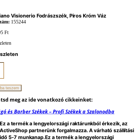
ano Visionerio Fodrászszék, Piros Króm Váz
zám:
155244
95
Ft
zleten
szleten
ano
erio
zszék,
ba teszem
iség
tsd meg az ide vonatkozó cikkeinket:
gó és Barber Székek – Profi Székek a Szalonodba
Ez a termék a lengyelországi raktárunkból érkezik, az
ActiveShop partnerünk forgalmazza. A várható szállítási
idő 5-7 munkanap.
Ez a termék a lengyelországi