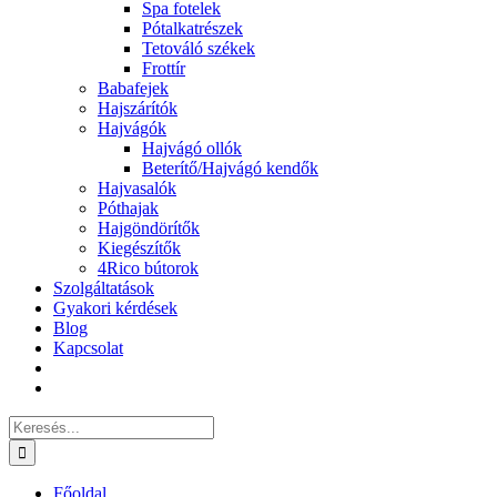
Spa fotelek
Pótalkatrészek
Tetováló székek
Frottír
Babafejek
Hajszárítók
Hajvágók
Hajvágó ollók
Beterítő/Hajvágó kendők
Hajvasalók
Póthajak
Hajgöndörítők
Kiegészítők
4Rico bútorok
Szolgáltatások
Gyakori kérdések
Blog
Kapcsolat
Keresés...
Főoldal