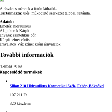
A részletes méretek a fotón láthatók.
Tartalmazza:
ülés, működtető szerkezet talppal, fejtámla.
Adatok:
Emelés: hidraulikus
Alap: kerek Kárpit
anyaga: szintetikus bőr
Kárpit színe: vörös
árnyalatok Váz színe: króm árnyalatok
További információk
Tömeg
70 kg
Kapcsolódó termékek
Sillon 210 Hidraulikus Kozmetikai Szék, Fehér, Bölcsővel
107 211
Ft
320 készleten