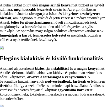
A puha habbal töltött ülés
magas szintű kényelmet
biztosít az ügyfél
számára,
még hosszabb kezelések során is
. Az ergonómikusan
kialakított háttámla
támogatja a hátat és kényelmes testhelyzetet
biztosít
, ami nagyobb relaxációt és jobb kezelési élményt eredményez.
A szék
teljes forgómechanizmusa
növeli a mozgásszabadságot,
megkönnyítve a hozzáférést minden oldalról és javítva a stylist
munkáját. Az optimális magasságra beállított kárpitozott kartámaszok
támogatják a karok természetes helyzetét
és megakadályozzák a
váll és a nyak területének feszültségét.
Elegáns kialakítás és kiváló funkcionalitás
A szilárd alapszerkezet
biztosítja a stabilitást és a magas kényelmet
.
Az ülés deformációálló habbal van kitöltve és puha, matt szintetikus
bőrrel kárpitozva,
ötvözve a tartósságot a kényelemmel
. A
bevonathoz használt anyagok
nedvességállóak, tartósak és könnyen
tisztíthatók
, így a szék tökéletes a mindennapi használatra. A stílusos
varrások és a vörös árnyalatú kárpitok
egyedülálló karaktert
kölcsönöznek neki, tökéletesen illeszkedve a modern fodrászszalonok
berendezéséhez.