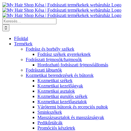
Kihagyás
Keresés...
Főoldal
Termékek
Fodrász és borbély székek
Fodrász székek gyerekeknek
Fodrászati fejmosók/hajmosók
Hordozható fodrászati fejmosóállomás
Fodrászati lábtartók
Kozmetikai berendezések és bútorok
Kozmetikai székek
Kozmetikai kezelőágyak
Kozmetikai asztalok
Kozmetikai gurulós székek
Kozmetikai kezelőasztalok
Várótermi bútorok és recepciós pultok
Sminkszékek
Masszázsasztalok és masszázságyak
Pedikűrtálcák
Promóciós készletek