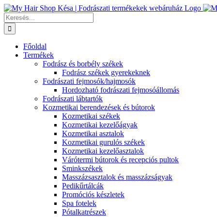
Kihagyás
Keresés...
Főoldal
Termékek
Fodrász és borbély székek
Fodrász székek gyerekeknek
Fodrászati fejmosók/hajmosók
Hordozható fodrászati fejmosóállomás
Fodrászati lábtartók
Kozmetikai berendezések és bútorok
Kozmetikai székek
Kozmetikai kezelőágyak
Kozmetikai asztalok
Kozmetikai gurulós székek
Kozmetikai kezelőasztalok
Várótermi bútorok és recepciós pultok
Sminkszékek
Masszázsasztalok és masszázságyak
Pedikűrtálcák
Promóciós készletek
Spa fotelek
Pótalkatrészek