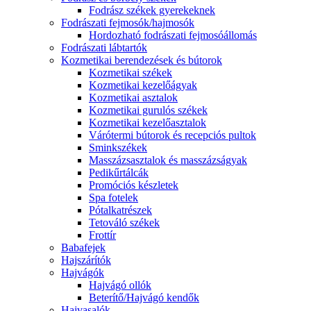
Fodrász székek gyerekeknek
Fodrászati fejmosók/hajmosók
Hordozható fodrászati fejmosóállomás
Fodrászati lábtartók
Kozmetikai berendezések és bútorok
Kozmetikai székek
Kozmetikai kezelőágyak
Kozmetikai asztalok
Kozmetikai gurulós székek
Kozmetikai kezelőasztalok
Várótermi bútorok és recepciós pultok
Sminkszékek
Masszázsasztalok és masszázságyak
Pedikűrtálcák
Promóciós készletek
Spa fotelek
Pótalkatrészek
Tetováló székek
Frottír
Babafejek
Hajszárítók
Hajvágók
Hajvágó ollók
Beterítő/Hajvágó kendők
Hajvasalók