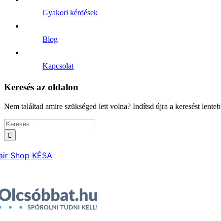
Gyakori kérdések
Blog
Kapcsolat
Keresés az oldalon
Nem találtad amire szükséged lett volna? Indítsd újra a keresést lenteb
Keresés...
air Shop KÉSA