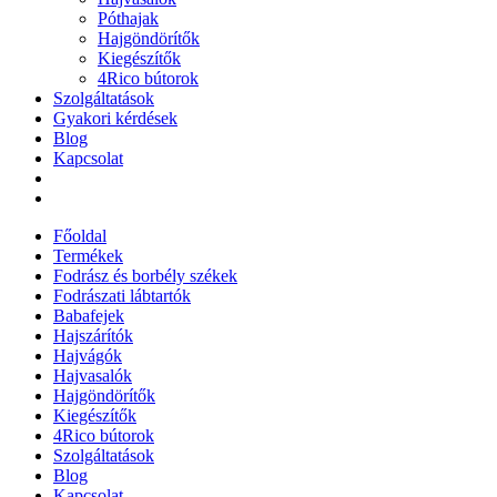
Póthajak
Hajgöndörítők
Kiegészítők
4Rico bútorok
Szolgáltatások
Gyakori kérdések
Blog
Kapcsolat
Főoldal
Termékek
Fodrász és borbély székek
Fodrászati lábtartók
Babafejek
Hajszárítók
Hajvágók
Hajvasalók
Hajgöndörítők
Kiegészítők
4Rico bútorok
Szolgáltatások
Blog
Kapcsolat