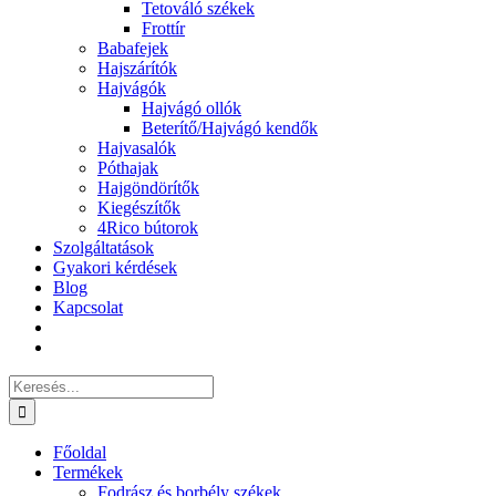
Tetováló székek
Frottír
Babafejek
Hajszárítók
Hajvágók
Hajvágó ollók
Beterítő/Hajvágó kendők
Hajvasalók
Póthajak
Hajgöndörítők
Kiegészítők
4Rico bútorok
Szolgáltatások
Gyakori kérdések
Blog
Kapcsolat
Keresés...
Főoldal
Termékek
Fodrász és borbély székek