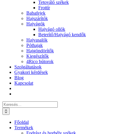
Tetováló székek
Frottír
Babafejek
Hajszárítók
Hajvágók
Hajvágó ollók
Beterítő/Hajvágó kendők
Hajvasalók
Póthajak
Hajgöndörítők
Kiegészítők
4Rico bútorok
Szolgáltatások
Gyakori kérdések
Blog
Kapcsolat
Keresés...
Főoldal
Termékek
Fodrász és borbély székek