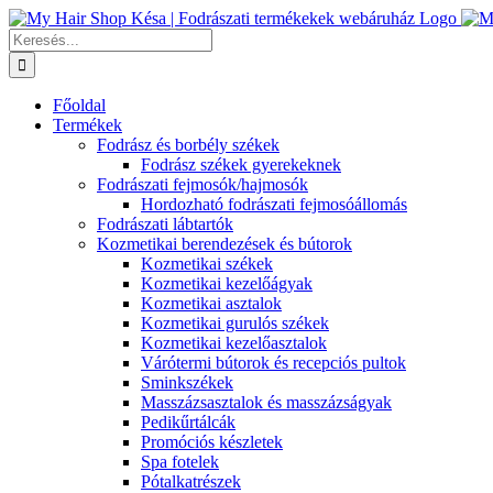
Kihagyás
Keresés...
Főoldal
Termékek
Fodrász és borbély székek
Fodrász székek gyerekeknek
Fodrászati fejmosók/hajmosók
Hordozható fodrászati fejmosóállomás
Fodrászati lábtartók
Kozmetikai berendezések és bútorok
Kozmetikai székek
Kozmetikai kezelőágyak
Kozmetikai asztalok
Kozmetikai gurulós székek
Kozmetikai kezelőasztalok
Várótermi bútorok és recepciós pultok
Sminkszékek
Masszázsasztalok és masszázságyak
Pedikűrtálcák
Promóciós készletek
Spa fotelek
Pótalkatrészek