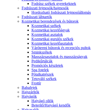
Fodrász székek gyerekeknek
Fodrászati fejmosók/hajmosók
Hordozható fodrászati fejmosóállomás
Fodrászati lábtartók
Kozmetikai berendezések és bútorok
Kozmetikai székek
Kozmetikai kezelőágyak
Kozmetikai asztalok
Kozmetikai gurulós székek
Kozmetikai kezelőasztalok
Várótermi bútorok és recepciós pultok
Sminkszékek
Masszázsasztalok és masszázságyak
Pedikűrtálcák
Promóciós készletek
Spa fotelek
Pótalkatrészek
Tetováló székek
Frottír
Babafejek
Hajszárítók
Hajvágók
Hajvágó ollók
Beterítő/Hajvágó kendők
Hajvasalók