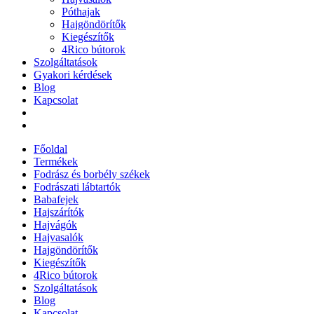
Póthajak
Hajgöndörítők
Kiegészítők
4Rico bútorok
Szolgáltatások
Gyakori kérdések
Blog
Kapcsolat
Főoldal
Termékek
Fodrász és borbély székek
Fodrászati lábtartók
Babafejek
Hajszárítók
Hajvágók
Hajvasalók
Hajgöndörítők
Kiegészítők
4Rico bútorok
Szolgáltatások
Blog
Kapcsolat