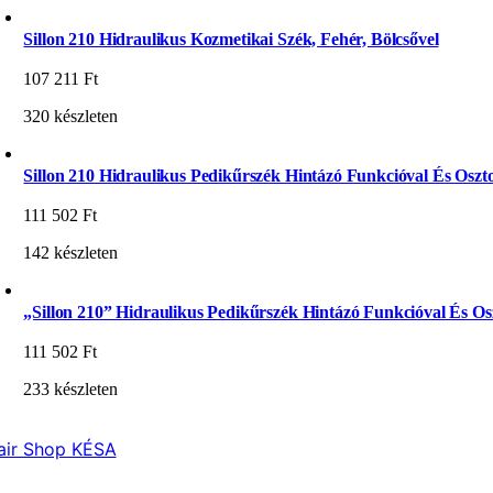
Sillon 210 Hidraulikus Kozmetikai Szék, Fehér, Bölcsővel
107 211
Ft
320 készleten
Sillon 210 Hidraulikus Pedikűrszék Hintázó Funkcióval És Oszto
111 502
Ft
142 készleten
„Sillon 210” Hidraulikus Pedikűrszék Hintázó Funkcióval És Osz
111 502
Ft
233 készleten
air Shop KÉSA