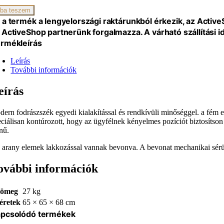
na
ba teszem
 a termék a lengyelországi raktárunkból érkezik, az Activ
iség
 ActiveShop partnerünk forgalmazza. A várható szállítási 
rmékleírás
Leírás
További információk
eírás
dern fodrászszék egyedi kialakítással és rendkívüli minőséggel. a fém 
eciálisan kontúrozott, hogy az ügyfélnek kényelmes pozíciót biztosítson 
nű.
 arany elemek lakkozással vannak bevonva. A bevonat mechanikai sérü
ovábbi információk
ömeg
27 kg
éretek
65 × 65 × 68 cm
pcsolódó termékek