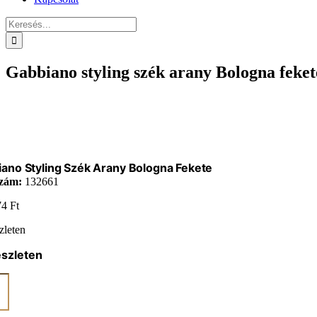
Keresés...
Gabbiano styling szék arany Bologna feket
ano Styling Szék Arany Bologna Fekete
zám:
132661
74
Ft
zleten
észleten
ano