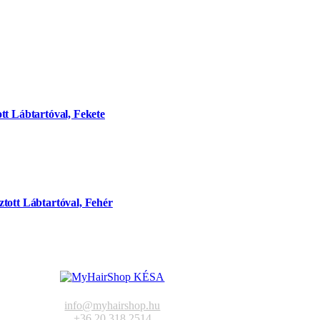
tt Lábtartóval, Fekete
tott Lábtartóval, Fehér
info@myhairshop.hu
+36 20 318 2514