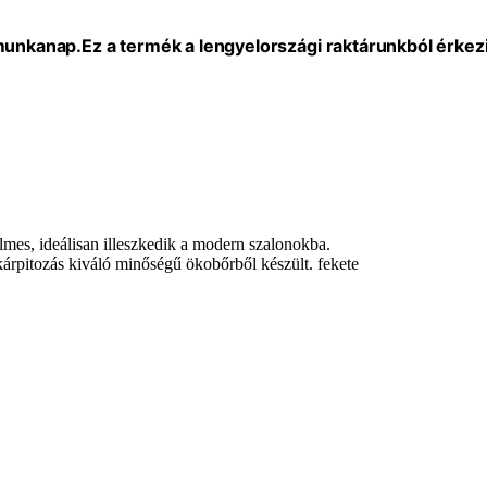
 munkanap.
Ez a termék a lengyelországi raktárunkból érkezi
lmes, ideálisan illeszkedik a modern szalonokba.
 kárpitozás kiváló minőségű ökobőrből készült. fekete