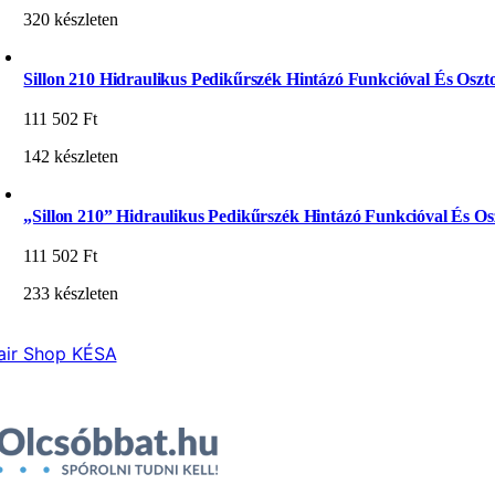
320 készleten
Sillon 210 Hidraulikus Pedikűrszék Hintázó Funkcióval És Oszto
111 502
Ft
142 készleten
„Sillon 210” Hidraulikus Pedikűrszék Hintázó Funkcióval És Osz
111 502
Ft
233 készleten
air Shop KÉSA