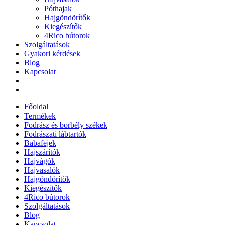
Póthajak
Hajgöndörítők
Kiegészítők
4Rico bútorok
Szolgáltatások
Gyakori kérdések
Blog
Kapcsolat
Főoldal
Termékek
Fodrász és borbély székek
Fodrászati lábtartók
Babafejek
Hajszárítók
Hajvágók
Hajvasalók
Hajgöndörítők
Kiegészítők
4Rico bútorok
Szolgáltatások
Blog
Kapcsolat