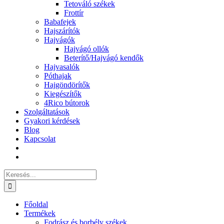
Tetováló székek
Frottír
Babafejek
Hajszárítók
Hajvágók
Hajvágó ollók
Beterítő/Hajvágó kendők
Hajvasalók
Póthajak
Hajgöndörítők
Kiegészítők
4Rico bútorok
Szolgáltatások
Gyakori kérdések
Blog
Kapcsolat
Keresés...
Főoldal
Termékek
Fodrász és borbély székek