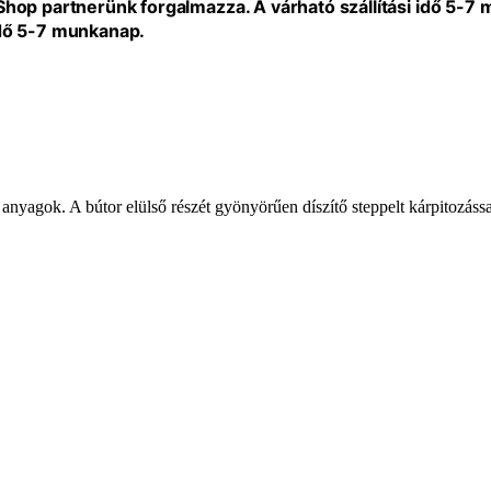
eShop partnerünk forgalmazza. A várható szállítási idő 5-7
idő 5-7 munkanap.
 anyagok. A bútor elülső részét gyönyörűen díszítő steppelt kárpitozássa