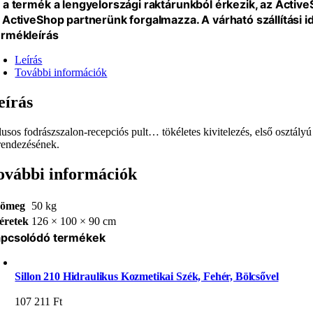
 a termék a lengyelországi raktárunkból érkezik, az Activ
 ActiveShop partnerünk forgalmazza. A várható szállítási 
rmékleírás
Leírás
További információk
eírás
ílusos fodrászszalon-recepciós pult… tökéletes kivitelezés, első osztályú
rendezésének.
ovábbi információk
ömeg
50 kg
éretek
126 × 100 × 90 cm
pcsolódó termékek
Sillon 210 Hidraulikus Kozmetikai Szék, Fehér, Bölcsővel
107 211
Ft