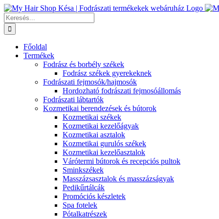
Kihagyás
Keresés...
Főoldal
Termékek
Fodrász és borbély székek
Fodrász székek gyerekeknek
Fodrászati fejmosók/hajmosók
Hordozható fodrászati fejmosóállomás
Fodrászati lábtartók
Kozmetikai berendezések és bútorok
Kozmetikai székek
Kozmetikai kezelőágyak
Kozmetikai asztalok
Kozmetikai gurulós székek
Kozmetikai kezelőasztalok
Várótermi bútorok és recepciós pultok
Sminkszékek
Masszázsasztalok és masszázságyak
Pedikűrtálcák
Promóciós készletek
Spa fotelek
Pótalkatrészek