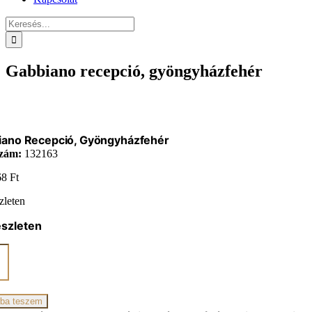
Keresés...
Gabbiano recepció, gyöngyházfehér
iano Recepció, Gyöngyházfehér
zám:
132163
68
Ft
zleten
észleten
ano
ió,
yházfehér
iség
ba teszem