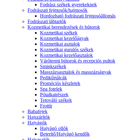
Fodrász székek gyerekeknek
Fodrászati fejmosók/hajmosók
Hordozható fodrászati fejmosóállomás
Fodrászati lábtartók
Kozmetikai berendezések és bútorok
Kozmetikai székek
Kozmetikai kezelőágyak
Kozmetikai asztalok
Kozmetikai gurulós székek
Kozmetikai kezelőasztalok
Várótermi bútorok és recepciós pultok
Sminkszékek
Masszázsasztalok és masszázságyak
Pedikűrtálcák
Promóciós készletek
Spa fotelek
Pótalkatrészek
Tetováló székek
Frottír
Babafejek
Hajszárítók
Hajvágók
Hajvágó ollók
Beterítő/Hajvágó kendők
Hajvasalók