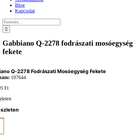
Blog
Kapcsolat
Keresés...
Gabbiano Q-2278 fodrászati mosóegység
fekete
iano Q-2278 Fodrászati Mosóegység Fekete
zám:
107644
95
Ft
zleten
észleten
ano
ati