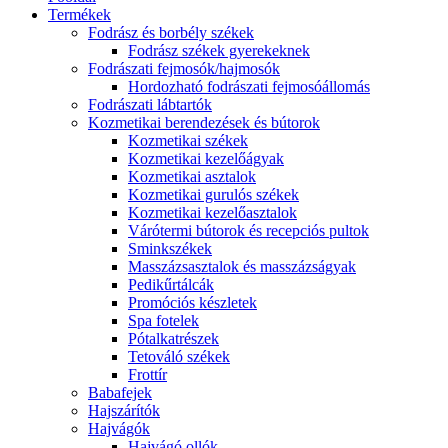
Termékek
Fodrász és borbély székek
Fodrász székek gyerekeknek
Fodrászati fejmosók/hajmosók
Hordozható fodrászati fejmosóállomás
Fodrászati lábtartók
Kozmetikai berendezések és bútorok
Kozmetikai székek
Kozmetikai kezelőágyak
Kozmetikai asztalok
Kozmetikai gurulós székek
Kozmetikai kezelőasztalok
Várótermi bútorok és recepciós pultok
Sminkszékek
Masszázsasztalok és masszázságyak
Pedikűrtálcák
Promóciós készletek
Spa fotelek
Pótalkatrészek
Tetováló székek
Frottír
Babafejek
Hajszárítók
Hajvágók
Hajvágó ollók