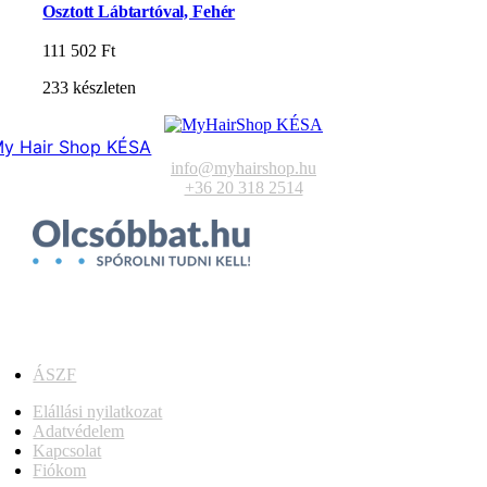
Osztott Lábtartóval, Fehér
111 502
Ft
233 készleten
y Hair Shop KÉSA
info@myhairshop.hu
+36 20 318 2514
ÁSZF
Elállási nyilatkozat
Adatvédelem
Kapcsolat
Fiókom