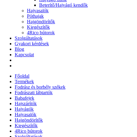
Beterítő/Hajvágó kendők
Hajvasalók
Póthajak
Hajgöndörítők
Kiegészítők
4Rico bútorok
Szolgáltatások
Gyakori kérdések
Blog
Kapcsolat
Főoldal
Termékek
Fodrász és borbély székek
Fodrászati lábtartók
Babafejek
Hajszárítók
Hajvágók
Hajvasalók
Hajgöndörítők
Kiegészítők
4Rico bútorok
Szolgáltatások