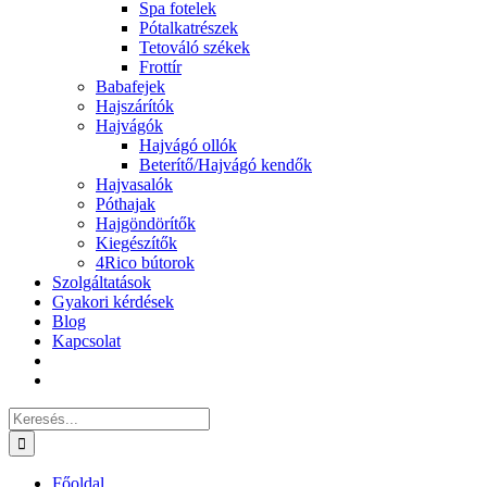
Spa fotelek
Pótalkatrészek
Tetováló székek
Frottír
Babafejek
Hajszárítók
Hajvágók
Hajvágó ollók
Beterítő/Hajvágó kendők
Hajvasalók
Póthajak
Hajgöndörítők
Kiegészítők
4Rico bútorok
Szolgáltatások
Gyakori kérdések
Blog
Kapcsolat
Keresés...
Főoldal