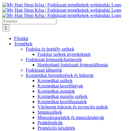
Kihagyás
Keresés...
Főoldal
Termékek
Fodrász és borbély székek
Fodrász székek gyerekeknek
Fodrászati fejmosók/hajmosók
Hordozható fodrászati fejmosóállomás
Fodrászati lábtartók
Kozmetikai berendezések és bútorok
Kozmetikai székek
Kozmetikai kezelőágyak
Kozmetikai asztalok
Kozmetikai gurulós székek
Kozmetikai kezelőasztalok
Várótermi bútorok és recepciós pultok
Sminkszékek
Masszázsasztalok és masszázságyak
Pedikűrtálcák
Promóciós készletek