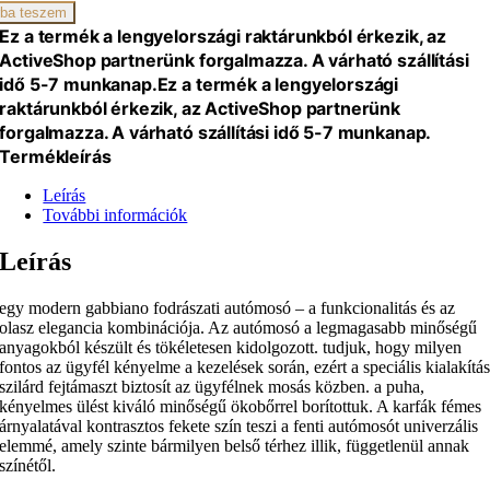
gység
ba teszem
Ez a termék a lengyelországi raktárunkból érkezik, az
iség
ActiveShop partnerünk forgalmazza. A várható szállítási
idő 5-7 munkanap.
Ez a termék a lengyelországi
raktárunkból érkezik, az ActiveShop partnerünk
forgalmazza. A várható szállítási idő 5-7 munkanap.
Termékleírás
Leírás
További információk
Leírás
egy modern gabbiano fodrászati autómosó – a funkcionalitás és az
olasz elegancia kombinációja. Az autómosó a legmagasabb minőségű
anyagokból készült és tökéletesen kidolgozott. tudjuk, hogy milyen
fontos az ügyfél kényelme a kezelések során, ezért a speciális kialakítá
szilárd fejtámaszt biztosít az ügyfélnek mosás közben. a puha,
kényelmes ülést kiváló minőségű ökobőrrel borítottuk. A karfák fémes
árnyalatával kontrasztos fekete szín teszi a fenti autómosót univerzális
elemmé, amely szinte bármilyen belső térhez illik, függetlenül annak
színétől.