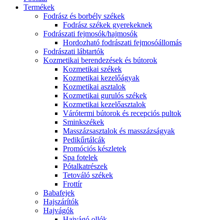
Termékek
Fodrász és borbély székek
Fodrász székek gyerekeknek
Fodrászati fejmosók/hajmosók
Hordozható fodrászati fejmosóállomás
Fodrászati lábtartók
Kozmetikai berendezések és bútorok
Kozmetikai székek
Kozmetikai kezelőágyak
Kozmetikai asztalok
Kozmetikai gurulós székek
Kozmetikai kezelőasztalok
Várótermi bútorok és recepciós pultok
Sminkszékek
Masszázsasztalok és masszázságyak
Pedikűrtálcák
Promóciós készletek
Spa fotelek
Pótalkatrészek
Tetováló székek
Frottír
Babafejek
Hajszárítók
Hajvágók
Hajvágó ollók