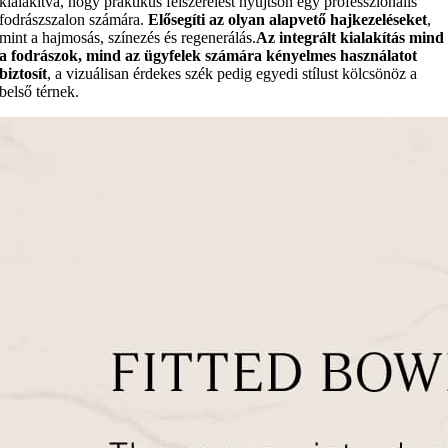
kialakítva, hogy praktikus felszerelést nyújtson egy professzionális
fodrászszalon számára.
Elősegíti az olyan alapvető hajkezeléseket
,
mint a hajmosás, színezés és regenerálás.
Az integrált kialakítás mind
a fodrászok, mind az ügyfelek számára kényelmes használatot
biztosít
, a vizuálisan érdekes szék pedig egyedi stílust kölcsönöz a
belső térnek.