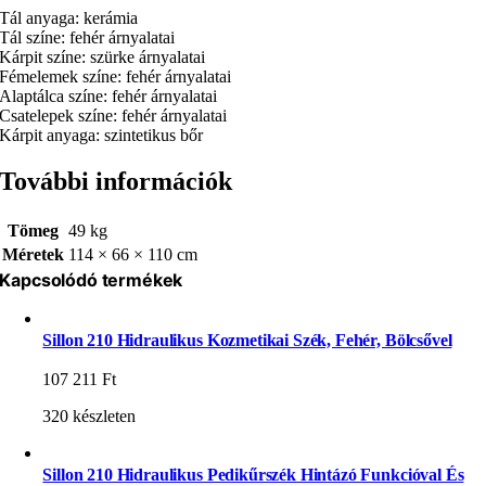
Tál anyaga: kerámia
Tál színe: fehér árnyalatai
Kárpit színe: szürke árnyalatai
Fémelemek színe: fehér árnyalatai
Alaptálca színe: fehér árnyalatai
Csatelepek színe: fehér árnyalatai
Kárpit anyaga: szintetikus bőr
További információk
Tömeg
49 kg
Méretek
114 × 66 × 110 cm
Kapcsolódó termékek
Sillon 210 Hidraulikus Kozmetikai Szék, Fehér, Bölcsővel
107 211
Ft
320 készleten
Sillon 210 Hidraulikus Pedikűrszék Hintázó Funkcióval És