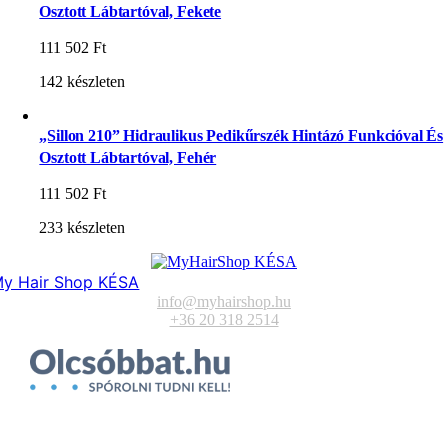
Osztott Lábtartóval, Fekete
111 502
Ft
142 készleten
„Sillon 210” Hidraulikus Pedikűrszék Hintázó Funkcióval És
Osztott Lábtartóval, Fehér
111 502
Ft
233 készleten
y Hair Shop KÉSA
info@myhairshop.hu
+36 20 318 2514