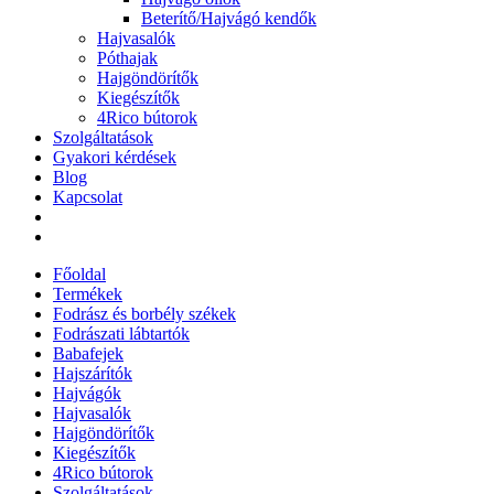
Beterítő/Hajvágó kendők
Hajvasalók
Póthajak
Hajgöndörítők
Kiegészítők
4Rico bútorok
Szolgáltatások
Gyakori kérdések
Blog
Kapcsolat
Főoldal
Termékek
Fodrász és borbély székek
Fodrászati lábtartók
Babafejek
Hajszárítók
Hajvágók
Hajvasalók
Hajgöndörítők
Kiegészítők
4Rico bútorok
Szolgáltatások