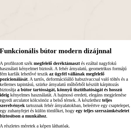
Funkcionális bútor modern dizájnnal
A profilozott szék
megfelelő deréktámaszt
és ezáltal nagyfokú
használati kényelmet biztosít. A fehér árnyalatú, geometrikus formájú
fém karfák lehetővé teszik
az ügyfél vállának megfelelő
pozicionálását
. A tartós, deformációálló habszivaccsal való töltés és a
kellemes tapintású, szürke árnyalatú műbőrből készült kárpitozás
biztosítja
a bútor tartósságát, könnyű tisztíthatóságát és hosszú
ideig
kényelmes használatát. A hajmosó eredeti, elegáns megjelenése
egyedi arculatot kölcsönöz a belső térnek. A készlethez
teljes
szerelvények
tartoznak fehér árnyalatokban, beleértve egy csaptelepet,
egy zuhanyfejet és külön tömlőket, hogy
egy teljes szerszámkészletet
biztosítson a munkához
.
A részletes méretek a képen láthatóak.