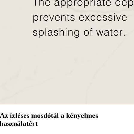
Az ízléses mosdótál a kényelmes
használatért