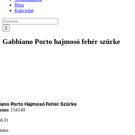
Blog
Kapcsolat
Keresés...
Gabbiano Porto hajmosó fehér szürke
iano Porto Hajmosó Fehér Szürke
zám:
154149
36
Ft
leten