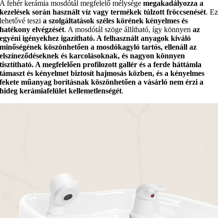
A fehér kerámia mosdótál megfelelő mélysége
megakadályozza a
kezelések során használt víz vagy termékek túlzott fröccsenését
. E
lehetővé teszi
a szolgáltatások széles körének kényelmes és
hatékony elvégzését
. A mosdótál szöge állítható, így könnyen
az
egyéni igényekhez
igazítható
. A felhasznált anyagok kiváló
minőségének köszönhetően a mosdókagyló
tartós, ellenáll az
elszíneződéseknek és karcolásoknak, és nagyon könnyen
tisztítható
. A megfelelően profilozott gallér és a ferde háttámla
támaszt és kényelmet
biztosít hajmosás közben, és a
kényelmes
fekete műanyag borításnak
köszönhetően a vásárló nem érzi a
hideg kerámiafelület kellemetlenségét
.