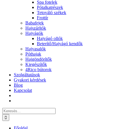
Spa fotelek
Pótalkatrészek
Tetováló székek
Frottír
Babafejek
Hajszárítók
Hajvágók
Hajvágó ollók
Beterítő/Hajvágó kendők
Hajvasalók
Póthajak
Hajgöndörítők
Kiegészítők
4Rico bútorok
Szolgáltatások
Gyakori kérdések
Blog
Kapcsolat
Keresés...
Főoldal