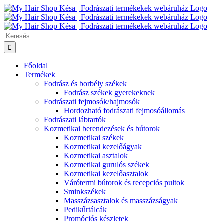
Kihagyás
Keresés...
Főoldal
Termékek
Fodrász és borbély székek
Fodrász székek gyerekeknek
Fodrászati fejmosók/hajmosók
Hordozható fodrászati fejmosóállomás
Fodrászati lábtartók
Kozmetikai berendezések és bútorok
Kozmetikai székek
Kozmetikai kezelőágyak
Kozmetikai asztalok
Kozmetikai gurulós székek
Kozmetikai kezelőasztalok
Várótermi bútorok és recepciós pultok
Sminkszékek
Masszázsasztalok és masszázságyak
Pedikűrtálcák
Promóciós készletek