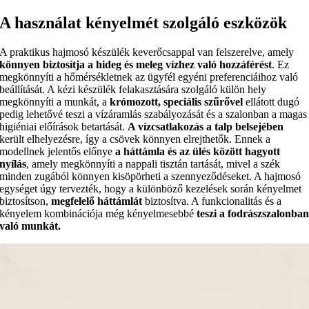
A használat kényelmét szolgáló eszközök
A praktikus hajmosó készülék keverőcsappal van felszerelve, amely
könnyen biztosítja a hideg és meleg vízhez való hozzáférést
. Ez
megkönnyíti a hőmérsékletnek az ügyfél egyéni preferenciáihoz való
beállítását. A kézi készülék felakasztására szolgáló külön hely
megkönnyíti a munkát, a
krómozott, speciális szűrővel
ellátott dugó
pedig lehetővé teszi a vízáramlás szabályozását és a szalonban a magas
higiéniai előírások betartását.
A vízcsatlakozás a talp belsejében
került elhelyezésre, így a csövek könnyen elrejthetők. Ennek a
modellnek jelentős előnye
a háttámla és az ülés között hagyott
nyílás
, amely megkönnyíti a nappali tisztán tartását, mivel a szék
minden zugából könnyen kisöpörheti a szennyeződéseket. A hajmosó
egységet úgy tervezték, hogy a különböző kezelések során kényelmet
biztosítson,
megfelelő háttámlát
biztosítva. A funkcionalitás és a
kényelem kombinációja még kényelmesebbé
teszi a fodrászszalonba
való munkát
.