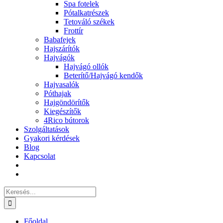
Spa fotelek
Pótalkatrészek
Tetováló székek
Frottír
Babafejek
Hajszárítók
Hajvágók
Hajvágó ollók
Beterítő/Hajvágó kendők
Hajvasalók
Póthajak
Hajgöndörítők
Kiegészítők
4Rico bútorok
Szolgáltatások
Gyakori kérdések
Blog
Kapcsolat
Keresés...
Főoldal