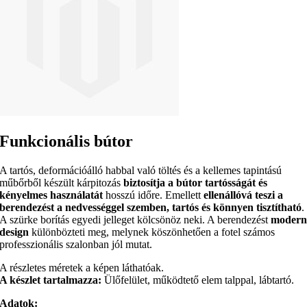
Funkcionális bútor
A tartós, deformációálló habbal való töltés és a kellemes tapintású
műbőrből készült kárpitozás
biztosítja a bútor tartósságát és
kényelmes használatát
hosszú időre. Emellett
ellenállóvá teszi a
berendezést a nedvességgel szemben, tartós és könnyen tisztítható
.
A szürke borítás egyedi jelleget kölcsönöz neki. A berendezést
moder
design
különbözteti meg, melynek köszönhetően a fotel számos
professzionális szalonban jól mutat.
A részletes méretek a képen láthatóak.
A készlet tartalmazza:
Ülőfelület, működtető elem talppal, lábtartó.
Adatok: