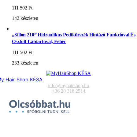
111 502
Ft
142 készleten
„Sillon 210” Hidraulikus Pedikűrszék Hintázó Funkcióval És
Osztott Lábtartóval, Fehér
111 502
Ft
233 készleten
y Hair Shop KÉSA
info@myhairshop.hu
+36 20 318 2514