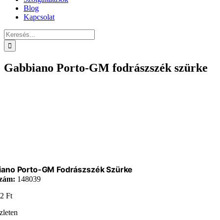
Blog
Kapcsolat
Keresés...
Gabbiano Porto-GM fodrászszék szürke
iano Porto-GM Fodrászszék Szürke
zám:
148039
02
Ft
zleten