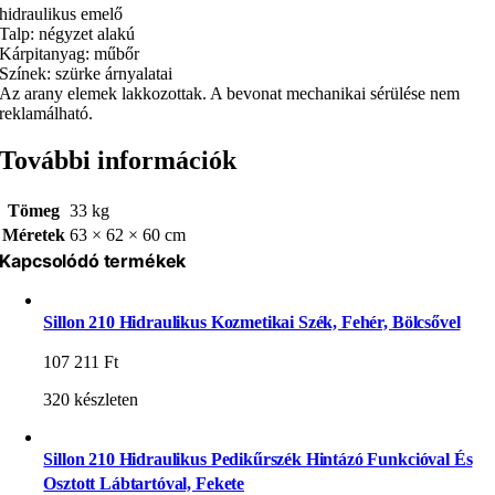
hidraulikus emelő
Talp: négyzet alakú
Kárpitanyag: műbőr
Színek: szürke árnyalatai
Az arany elemek lakkozottak. A bevonat mechanikai sérülése nem
reklamálható.
További információk
Tömeg
33 kg
Méretek
63 × 62 × 60 cm
Kapcsolódó termékek
Sillon 210 Hidraulikus Kozmetikai Szék, Fehér, Bölcsővel
107 211
Ft
320 készleten
Sillon 210 Hidraulikus Pedikűrszék Hintázó Funkcióval És
Osztott Lábtartóval, Fekete