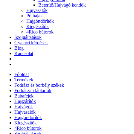
Beterítő/Hajvágó kendők
Hajvasalók
Póthajak
Hajgöndörítők
Kiegészítők
4Rico bútorok
Szolgáltatások
Gyakori kérdések
Blog
Kapcsolat
Főoldal
Termékek
Fodrász és borbély székek
Fodrászati lábtartók
Babafejek
Hajszárítók
Hajvágók
Hajvasalók
Hajgöndörítők
Kiegészítők
4Rico bútorok
Szolgáltatások