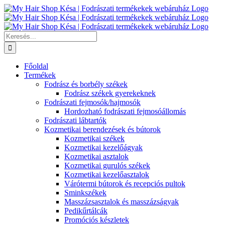
Kihagyás
Keresés...
Főoldal
Termékek
Fodrász és borbély székek
Fodrász székek gyerekeknek
Fodrászati fejmosók/hajmosók
Hordozható fodrászati fejmosóállomás
Fodrászati lábtartók
Kozmetikai berendezések és bútorok
Kozmetikai székek
Kozmetikai kezelőágyak
Kozmetikai asztalok
Kozmetikai gurulós székek
Kozmetikai kezelőasztalok
Várótermi bútorok és recepciós pultok
Sminkszékek
Masszázsasztalok és masszázságyak
Pedikűrtálcák
Promóciós készletek