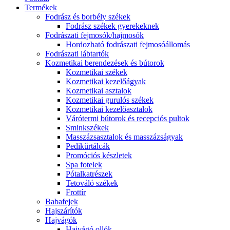
Termékek
Fodrász és borbély székek
Fodrász székek gyerekeknek
Fodrászati fejmosók/hajmosók
Hordozható fodrászati fejmosóállomás
Fodrászati lábtartók
Kozmetikai berendezések és bútorok
Kozmetikai székek
Kozmetikai kezelőágyak
Kozmetikai asztalok
Kozmetikai gurulós székek
Kozmetikai kezelőasztalok
Várótermi bútorok és recepciós pultok
Sminkszékek
Masszázsasztalok és masszázságyak
Pedikűrtálcák
Promóciós készletek
Spa fotelek
Pótalkatrészek
Tetováló székek
Frottír
Babafejek
Hajszárítók
Hajvágók
Hajvágó ollók