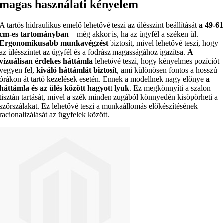
magas használati kényelem
A tartós hidraulikus emelő lehetővé teszi az ülésszint beállítását
a 49-6
cm-es tartományban
– még akkor is, ha az ügyfél a széken ül.
Ergonomikusabb munkavégzést
biztosít, mivel lehetővé teszi, hogy
az ülésszintet az ügyfél és a fodrász magasságához igazítsa.
A
vizuálisan érdekes háttámla
lehetővé teszi, hogy kényelmes pozíciót
vegyen fel,
kiváló háttámlát biztosít
, ami különösen fontos a hosszú
órákon át tartó kezelések esetén. Ennek a modellnek nagy előnye
a
háttámla és az ülés között hagyott lyuk
. Ez megkönnyíti a szalon
tisztán tartását, mivel a szék minden zugából könnyedén kisöpörheti a
szőrszálakat. Ez lehetővé teszi a munkaállomás előkészítésének
racionalizálását az ügyfelek között.