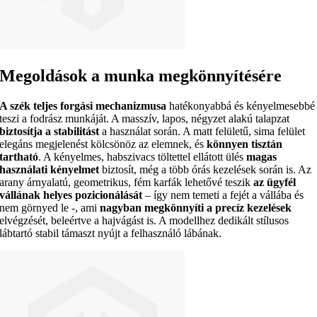
Megoldások a munka megkönnyítésére
A szék teljes forgási mechanizmusa
hatékonyabbá és kényelmesebbé
teszi a fodrász munkáját. A masszív, lapos, négyzet alakú talapzat
biztosítja a stabilitást
a használat során. A matt felületű, sima felület
elegáns megjelenést kölcsönöz az elemnek, és
könnyen tisztán
tartható
. A kényelmes, habszivacs töltettel ellátott ülés
magas
használati kényelmet
biztosít, még a több órás kezelések során is. Az
arany árnyalatú, geometrikus, fém karfák lehetővé teszik
az ügyfél
vállának helyes pozicionálását
– így nem temeti a fejét a vállába és
nem görnyed le -, ami
nagyban megkönnyíti a precíz kezelések
elvégzését, beleértve a hajvágást is. A modellhez dedikált stílusos
lábtartó stabil támaszt nyújt a felhasználó lábának.