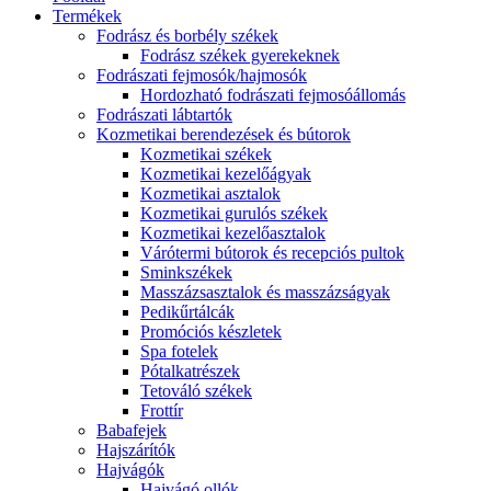
Termékek
Fodrász és borbély székek
Fodrász székek gyerekeknek
Fodrászati fejmosók/hajmosók
Hordozható fodrászati fejmosóállomás
Fodrászati lábtartók
Kozmetikai berendezések és bútorok
Kozmetikai székek
Kozmetikai kezelőágyak
Kozmetikai asztalok
Kozmetikai gurulós székek
Kozmetikai kezelőasztalok
Várótermi bútorok és recepciós pultok
Sminkszékek
Masszázsasztalok és masszázságyak
Pedikűrtálcák
Promóciós készletek
Spa fotelek
Pótalkatrészek
Tetováló székek
Frottír
Babafejek
Hajszárítók
Hajvágók
Hajvágó ollók