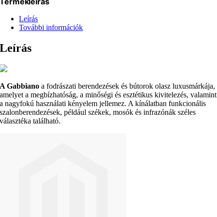
Termékleírás
Leírás
További információk
Leírás
A Gabbiano
a fodrászati berendezések és bútorok olasz luxusmárkája,
amelyet a megbízhatóság, a minőségi és esztétikus kivitelezés, valamint
a nagyfokú használati kényelem jellemez. A kínálatban funkcionális
szalonberendezések, például székek, mosók és infrazónák széles
választéka található.