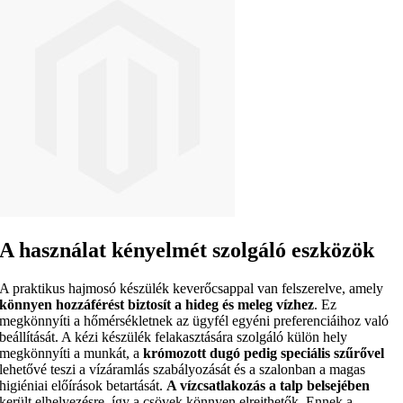
A használat kényelmét szolgáló eszközök
A praktikus hajmosó készülék keverőcsappal van felszerelve, amely
könnyen hozzáférést biztosít a hideg és meleg vízhez
. Ez
megkönnyíti a hőmérsékletnek az ügyfél egyéni preferenciáihoz való
beállítását. A kézi készülék felakasztására szolgáló külön hely
megkönnyíti a munkát, a
krómozott dugó pedig speciális szűrővel
lehetővé teszi a vízáramlás szabályozását és a szalonban a magas
higiéniai előírások betartását.
A vízcsatlakozás a talp belsejében
került elhelyezésre, így a csövek könnyen elrejthetők. Ennek a