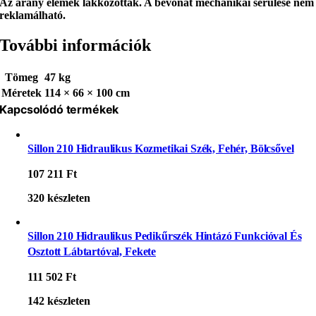
Az arany elemek lakkozottak. A bevonat mechanikai sérülése nem
reklamálható.
További információk
Tömeg
47 kg
Méretek
114 × 66 × 100 cm
Kapcsolódó termékek
Sillon 210 Hidraulikus Kozmetikai Szék, Fehér, Bölcsővel
107 211
Ft
320 készleten
Sillon 210 Hidraulikus Pedikűrszék Hintázó Funkcióval És
Osztott Lábtartóval, Fekete
111 502
Ft
142 készleten