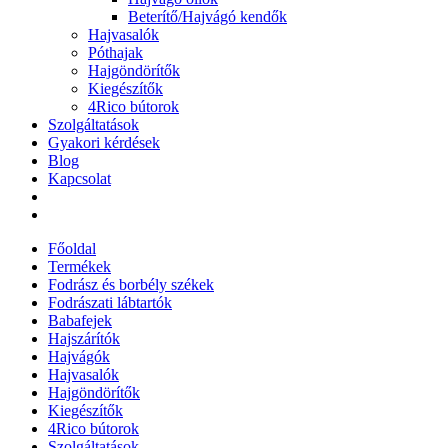
Beterítő/Hajvágó kendők
Hajvasalók
Póthajak
Hajgöndörítők
Kiegészítők
4Rico bútorok
Szolgáltatások
Gyakori kérdések
Blog
Kapcsolat
Főoldal
Termékek
Fodrász és borbély székek
Fodrászati lábtartók
Babafejek
Hajszárítók
Hajvágók
Hajvasalók
Hajgöndörítők
Kiegészítők
4Rico bútorok
Szolgáltatások