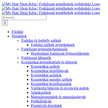
Kihagyás
Keresés...
Főoldal
Termékek
Fodrász és borbély székek
Fodrász székek gyerekeknek
Fodrászati fejmosók/hajmosók
Hordozható fodrászati fejmosóállomás
Fodrászati lábtartók
Kozmetikai berendezések és bútorok
Kozmetikai székek
Kozmetikai kezelőágyak
Kozmetikai asztalok
Kozmetikai gurulós székek
Kozmetikai kezelőasztalok
Várótermi bútorok és recepciós pultok
Sminkszékek
Masszázsasztalok és masszázságyak
Pedikűrtálcák
Promóciós készletek