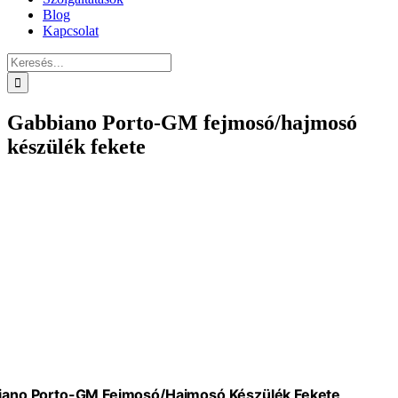
Blog
Kapcsolat
Keresés...
Gabbiano Porto-GM fejmosó/hajmosó
készülék fekete
iano Porto-GM Fejmosó/hajmosó Készülék Fekete