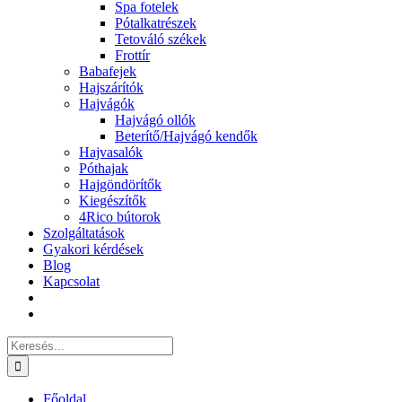
Spa fotelek
Pótalkatrészek
Tetováló székek
Frottír
Babafejek
Hajszárítók
Hajvágók
Hajvágó ollók
Beterítő/Hajvágó kendők
Hajvasalók
Póthajak
Hajgöndörítők
Kiegészítők
4Rico bútorok
Szolgáltatások
Gyakori kérdések
Blog
Kapcsolat
Keresés...
Főoldal