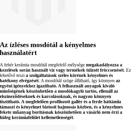
Az ízléses mosdótál a kényelmes
használatért
A fehér kerámia mosdótál megfelelő mélysége
megakadályozza a
kezelések során használt víz vagy termékek túlzott fröccsenését
. E
lehetővé teszi
a szolgáltatások széles körének kényelmes és
hatékony elvégzését
. A mosdótál szöge állítható, így könnyen
az
egyéni igényekhez
igazítható
. A felhasznált anyagok kiváló
minőségének köszönhetően a mosdókagyló
tartós, ellenáll az
elszíneződéseknek és karcolásoknak, és nagyon könnyen
tisztítható
. A megfelelően profilozott gallér és a ferde háttámla
támaszt és kényelmet
biztosít hajmosás közben, és a
kényelmes
fekete műanyag borításnak
köszönhetően a vásárló nem érzi a
hideg kerámiafelület kellemetlenségét
.