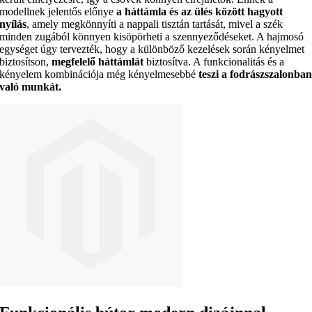
modellnek jelentős előnye
a háttámla és az ülés között hagyott
nyílás
, amely megkönnyíti a nappali tisztán tartását, mivel a szék
minden zugából könnyen kisöpörheti a szennyeződéseket. A hajmosó
egységet úgy tervezték, hogy a különböző kezelések során kényelmet
biztosítson,
megfelelő háttámlát
biztosítva. A funkcionalitás és a
kényelem kombinációja még kényelmesebbé
teszi a fodrászszalonba
való munkát
.