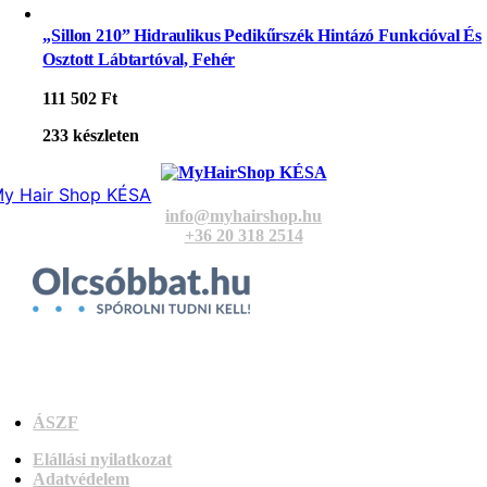
„Sillon 210” Hidraulikus Pedikűrszék Hintázó Funkcióval És
Osztott Lábtartóval, Fehér
111 502
Ft
233 készleten
y Hair Shop KÉSA
info@myhairshop.hu
+36 20 318 2514
ÁSZF
Elállási nyilatkozat
Adatvédelem