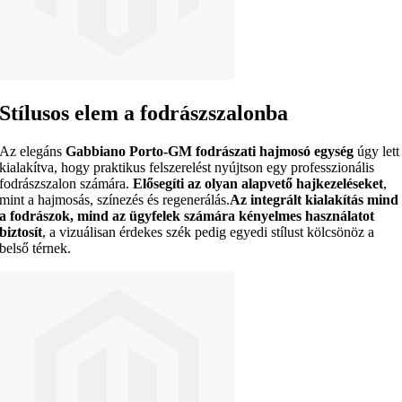
Stílusos elem a fodrászszalonba
Az elegáns
Gabbiano Porto-GM fodrászati hajmosó egység
úgy lett
kialakítva, hogy praktikus felszerelést nyújtson egy professzionális
fodrászszalon számára.
Elősegíti az olyan alapvető hajkezeléseket
,
mint a hajmosás, színezés és regenerálás.
Az integrált kialakítás mind
a fodrászok, mind az ügyfelek számára kényelmes használatot
biztosít
, a vizuálisan érdekes szék pedig egyedi stílust kölcsönöz a
belső térnek.