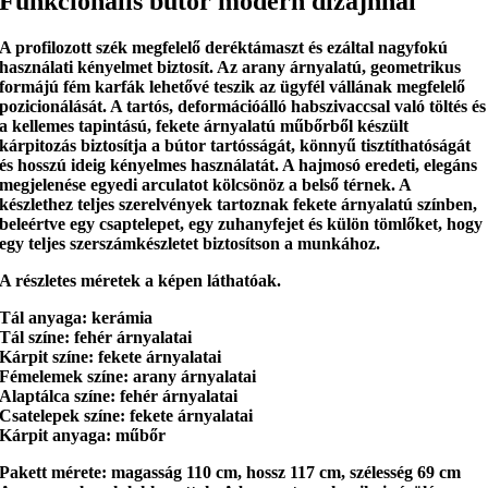
Funkcionális bútor modern dizájnnal
A profilozott szék
megfelelő deréktámaszt
és ezáltal nagyfokú
használati kényelmet biztosít. Az arany árnyalatú, geometrikus
formájú fém karfák lehetővé teszik
az ügyfél vállának megfelelő
pozicionálását
. A tartós, deformációálló habszivaccsal való töltés és
a kellemes tapintású, fekete árnyalatú műbőrből készült
kárpitozás biztosítja
a bútor tartósságát, könnyű tisztíthatóságát
és hosszú ideig
kényelmes használatát. A hajmosó eredeti, elegáns
megjelenése egyedi arculatot kölcsönöz a belső térnek. A
készlethez
teljes szerelvények
tartoznak fekete árnyalatú színben,
beleértve egy csaptelepet, egy zuhanyfejet és külön tömlőket, hogy
egy teljes szerszámkészletet biztosítson a munkához
.
A részletes méretek a képen láthatóak.
Tál anyaga: kerámia
Tál színe: fehér árnyalatai
Kárpit színe: fekete árnyalatai
Fémelemek színe: arany árnyalatai
Alaptálca színe: fehér árnyalatai
Csatelepek színe: fekete árnyalatai
Kárpit anyaga: műbőr
Pakett mérete: magasság 110 cm, hossz 117 cm, szélesség 69 cm