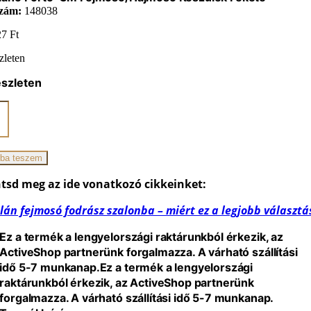
zám:
148038
27
Ft
zleten
észleten
ano
ó/hajmosó
ék
ba teszem
iség
tsd meg az ide vonatkozó cikkeinket:
lán fejmosó fodrász szalonba – miért ez a legjobb választá
Ez a termék a lengyelországi raktárunkból érkezik, az
ActiveShop partnerünk forgalmazza. A várható szállítási
idő 5-7 munkanap.
Ez a termék a lengyelországi
raktárunkból érkezik, az ActiveShop partnerünk
forgalmazza. A várható szállítási idő 5-7 munkanap.