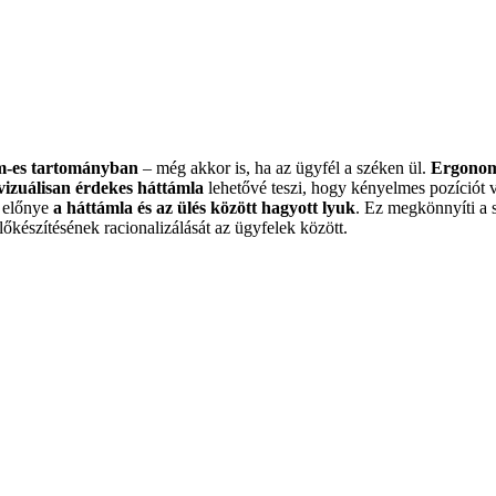
m-es tartományban
– még akkor is, ha az ügyfél a széken ül.
Ergonom
vizuálisan érdekes háttámla
lehetővé teszi, hogy kényelmes pozíciót 
y előnye
a háttámla és az ülés között hagyott lyuk
. Ez megkönnyíti a s
őkészítésének racionalizálását az ügyfelek között.