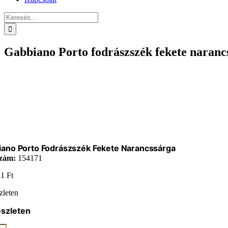
Keresés...
Gabbiano Porto fodrászszék fekete naranc
iano Porto Fodrászszék Fekete Narancssárga
zám:
154171
11
Ft
zleten
észleten
ano