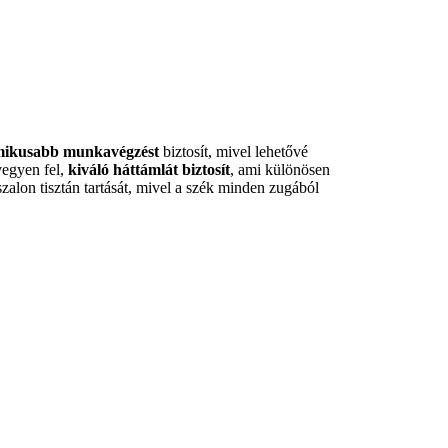
ikusabb munkavégzést
biztosít, mivel lehetővé
vegyen fel,
kiváló háttámlát biztosít
, ami különösen
zalon tisztán tartását, mivel a szék minden zugából