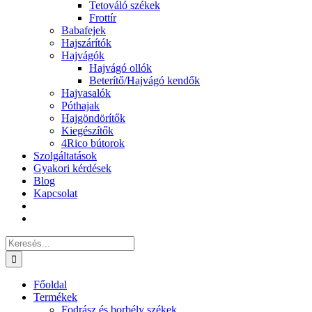
Tetováló székek
Frottír
Babafejek
Hajszárítók
Hajvágók
Hajvágó ollók
Beterítő/Hajvágó kendők
Hajvasalók
Póthajak
Hajgöndörítők
Kiegészítők
4Rico bútorok
Szolgáltatások
Gyakori kérdések
Blog
Kapcsolat
Keresés...
Főoldal
Termékek
Fodrász és borbély székek