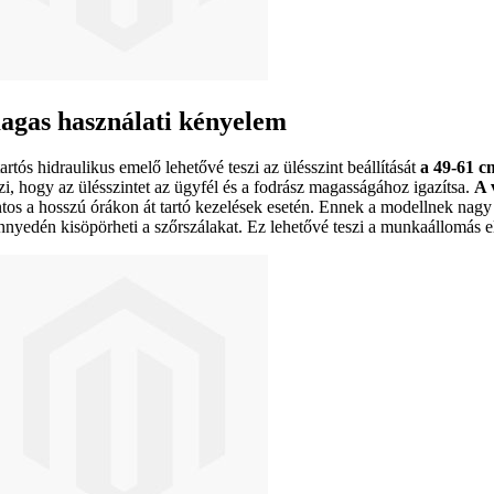
agas használati kényelem
artós hidraulikus emelő lehetővé teszi az ülésszint beállítását
a 49-61 c
szi, hogy az ülésszintet az ügyfél és a fodrász magasságához igazítsa.
A 
ntos a hosszú órákon át tartó kezelések esetén. Ennek a modellnek nag
nnyedén kisöpörheti a szőrszálakat. Ez lehetővé teszi a munkaállomás el