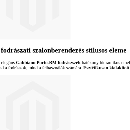
 fodrászati szalonberendezés stílusos eleme
 elegáns
Gabbiano Porto-BM fodrászszék
hatékony hidraulikus emelő
nd a fodrászok, mind a felhasználók számára.
Esztétikusan kialakított