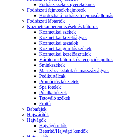
Fodrász székek gyerekeknek
Fodrászati fejmosók/hajmosók
Hordozható fodrászati fejmosóállomás
Fodrászati lábtartók
Kozmetikai berendezések és bútorok
Kozmetikai székek
Kozmetikai kezelőágyak
Kozmetikai asztalok
Kozmetikai gurulós székek
Kozmetikai kezelőasztalok
Várótermi bútorok és recepciós pultok
Sminkszékek
Masszázsasztalok és masszázságyak
Pedikűrtálcák
Promóciós készletek
Spa fotelek
Pótalkatrészek
Tetováló székek
Frottír
Babafejek
Hajszárítók
Hajvágók
Hajvágó ollók
Beterítő/Hajvágó kendők
Hajvasalók