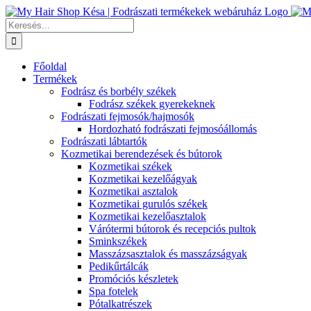
Kihagyás
Keresés...
Főoldal
Termékek
Fodrász és borbély székek
Fodrász székek gyerekeknek
Fodrászati fejmosók/hajmosók
Hordozható fodrászati fejmosóállomás
Fodrászati lábtartók
Kozmetikai berendezések és bútorok
Kozmetikai székek
Kozmetikai kezelőágyak
Kozmetikai asztalok
Kozmetikai gurulós székek
Kozmetikai kezelőasztalok
Várótermi bútorok és recepciós pultok
Sminkszékek
Masszázsasztalok és masszázságyak
Pedikűrtálcák
Promóciós készletek
Spa fotelek
Pótalkatrészek