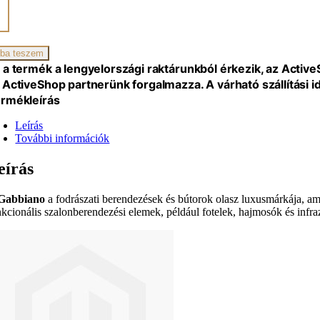
zszék
ssárga
ba teszem
iség
 a termék a lengyelországi raktárunkból érkezik, az Activ
 ActiveShop partnerünk forgalmazza. A várható szállítási 
rmékleírás
Leírás
További információk
eírás
Gabbiano
a fodrászati berendezések és bútorok olasz luxusmárkája, am
nkcionális szalonberendezési elemek, például fotelek, hajmosók és infraz