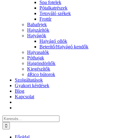
Spa fotelek
Pótalkatrészek
Tetováló székek
Frottír
Babafejek
Hajszárítók
Hajvágók
Hajvágó ollók
Beterítő/Hajvágó kendők
Hajvasalók
Póthajak
Hajgöndörítők
Kiegészítők
4Rico bútorok
Szolgáltatások
Gyakori kérdések
Blog
Kapcsolat
Keresés...
Főoldal