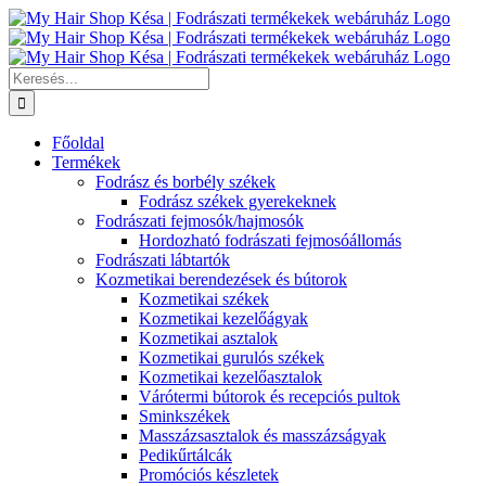
Kihagyás
Keresés...
Főoldal
Termékek
Fodrász és borbély székek
Fodrász székek gyerekeknek
Fodrászati fejmosók/hajmosók
Hordozható fodrászati fejmosóállomás
Fodrászati lábtartók
Kozmetikai berendezések és bútorok
Kozmetikai székek
Kozmetikai kezelőágyak
Kozmetikai asztalok
Kozmetikai gurulós székek
Kozmetikai kezelőasztalok
Várótermi bútorok és recepciós pultok
Sminkszékek
Masszázsasztalok és masszázságyak
Pedikűrtálcák
Promóciós készletek