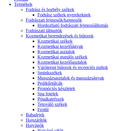
Termékek
Fodrász és borbély székek
Fodrász székek gyerekeknek
Fodrászati fejmosók/hajmosók
Hordozható fodrászati fejmosóállomás
Fodrászati lábtartók
Kozmetikai berendezések és bútorok
Kozmetikai székek
Kozmetikai kezelőágyak
Kozmetikai asztalok
Kozmetikai gurulós székek
Kozmetikai kezelőasztalok
Várótermi bútorok és recepciós pultok
Sminkszékek
Masszázsasztalok és masszázságyak
Pedikűrtálcák
Promóciós készletek
Spa fotelek
Pótalkatrészek
Tetováló székek
Frottír
Babafejek
Hajszárítók
Hajvágók
Hajvágó ollók