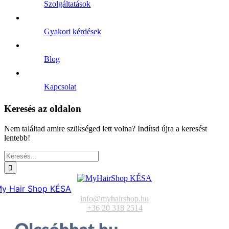
Szolgáltatások
Gyakori kérdések
Blog
Kapcsolat
Keresés az oldalon
Nem találtad amire szükséged lett volna? Indítsd újra a keresést
lentebb!
Keresés...
y Hair Shop KÉSA
info@myhairshop.hu
+36 20 318 2514