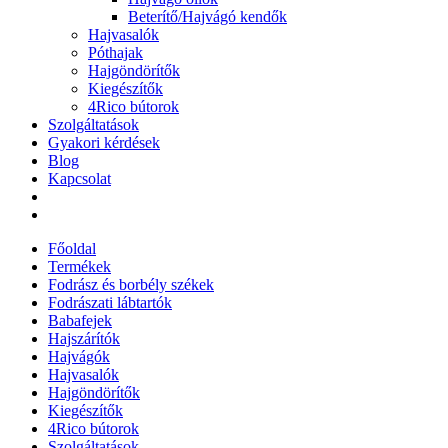
Beterítő/Hajvágó kendők
Hajvasalók
Póthajak
Hajgöndörítők
Kiegészítők
4Rico bútorok
Szolgáltatások
Gyakori kérdések
Blog
Kapcsolat
Főoldal
Termékek
Fodrász és borbély székek
Fodrászati lábtartók
Babafejek
Hajszárítók
Hajvágók
Hajvasalók
Hajgöndörítők
Kiegészítők
4Rico bútorok
Szolgáltatások