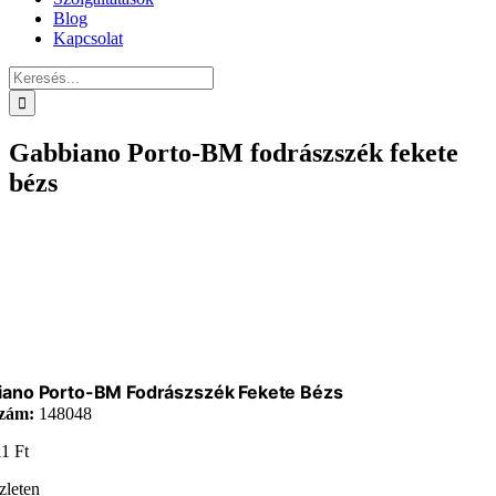
Blog
Kapcsolat
Keresés...
Gabbiano Porto-BM fodrászszék fekete
bézs
iano Porto-BM Fodrászszék Fekete Bézs
zám:
148048
11
Ft
zleten