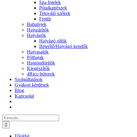
Spa fotelek
Pótalkatrészek
Tetováló székek
Frottír
Babafejek
Hajszárítók
Hajvágók
Hajvágó ollók
Beterítő/Hajvágó kendők
Hajvasalók
Póthajak
Hajgöndörítők
Kiegészítők
4Rico bútorok
Szolgáltatások
Gyakori kérdések
Blog
Kapcsolat
Keresés...
Főoldal