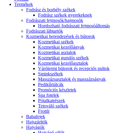
Termékek
Fodrász és borbély székek
Fodrász székek gyerekeknek
Fodrászati fejmosók/hajmosók
Hordozható fodrászati fejmosóállomás
Fodrászati lábtartók
Kozmetikai berendezések és bútorok
Kozmetikai székek
Kozmetikai kezelőágyak
Kozmetikai asztalok
Kozmetikai gurulós székek
Kozmetikai kezelőasztalok
Várótermi bútorok és recepciós pultok
Sminkszékek
Masszázsasztalok és masszázságyak
Pedikűrtálcák
Promóciós készletek
Spa fotelek
Pótalkatrészek
Tetováló székek
Frottír
Babafejek
Hajszárítók
Hajvágók
Hajvágó ollók