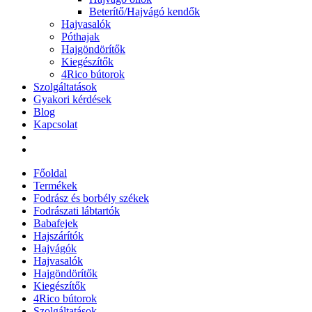
Beterítő/Hajvágó kendők
Hajvasalók
Póthajak
Hajgöndörítők
Kiegészítők
4Rico bútorok
Szolgáltatások
Gyakori kérdések
Blog
Kapcsolat
Főoldal
Termékek
Fodrász és borbély székek
Fodrászati lábtartók
Babafejek
Hajszárítók
Hajvágók
Hajvasalók
Hajgöndörítők
Kiegészítők
4Rico bútorok
Szolgáltatások