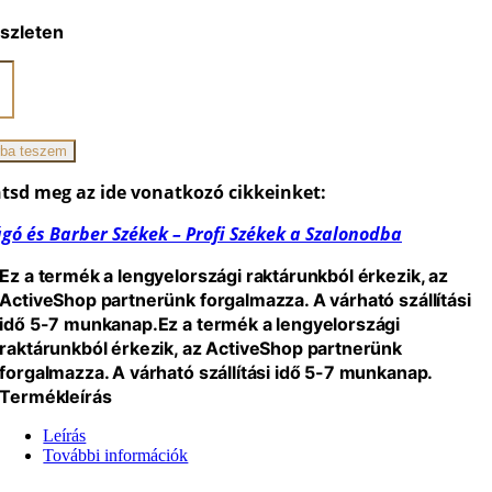
szleten
ano
zszék
ba teszem
iség
tsd meg az ide vonatkozó cikkeinket:
gó és Barber Székek – Profi Székek a Szalonodba
Ez a termék a lengyelországi raktárunkból érkezik, az
ActiveShop partnerünk forgalmazza. A várható szállítási
idő 5-7 munkanap.
Ez a termék a lengyelországi
raktárunkból érkezik, az ActiveShop partnerünk
forgalmazza. A várható szállítási idő 5-7 munkanap.
Termékleírás
Leírás
További információk