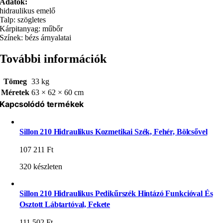
Adatok:
hidraulikus emelő
Talp: szögletes
Kárpitanyag: műbőr
Színek: bézs árnyalatai
További információk
Tömeg
33 kg
Méretek
63 × 62 × 60 cm
Kapcsolódó termékek
Sillon 210 Hidraulikus Kozmetikai Szék, Fehér, Bölcsővel
107 211
Ft
320 készleten
Sillon 210 Hidraulikus Pedikűrszék Hintázó Funkcióval És
Osztott Lábtartóval, Fekete
111 502
Ft