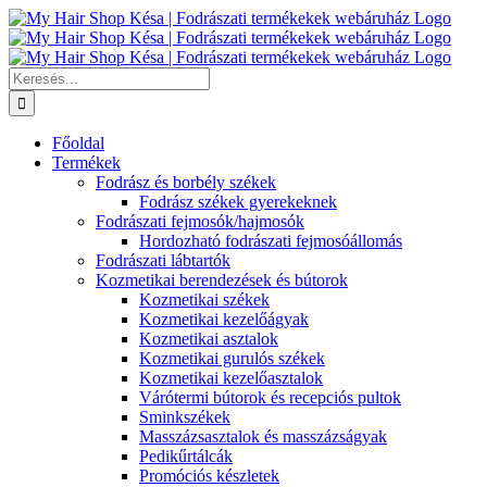
Kihagyás
Keresés...
Főoldal
Termékek
Fodrász és borbély székek
Fodrász székek gyerekeknek
Fodrászati fejmosók/hajmosók
Hordozható fodrászati fejmosóállomás
Fodrászati lábtartók
Kozmetikai berendezések és bútorok
Kozmetikai székek
Kozmetikai kezelőágyak
Kozmetikai asztalok
Kozmetikai gurulós székek
Kozmetikai kezelőasztalok
Várótermi bútorok és recepciós pultok
Sminkszékek
Masszázsasztalok és masszázságyak
Pedikűrtálcák
Promóciós készletek