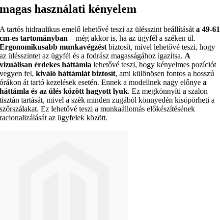
magas használati kényelem
A tartós hidraulikus emelő lehetővé teszi az ülésszint beállítását
a 49-6
cm-es tartományban
– még akkor is, ha az ügyfél a széken ül.
Ergonomikusabb munkavégzést
biztosít, mivel lehetővé teszi, hogy
az ülésszintet az ügyfél és a fodrász magasságához igazítsa.
A
vizuálisan érdekes háttámla
lehetővé teszi, hogy kényelmes pozíciót
vegyen fel,
kiváló háttámlát biztosít
, ami különösen fontos a hosszú
órákon át tartó kezelések esetén. Ennek a modellnek nagy előnye
a
háttámla és az ülés között hagyott lyuk
. Ez megkönnyíti a szalon
tisztán tartását, mivel a szék minden zugából könnyedén kisöpörheti a
szőrszálakat. Ez lehetővé teszi a munkaállomás előkészítésének
racionalizálását az ügyfelek között.