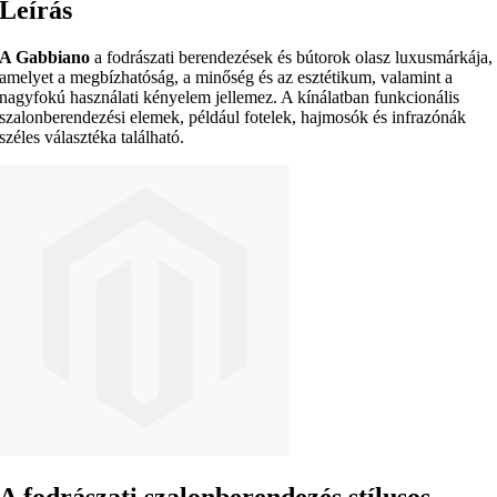
Leírás
A Gabbiano
a fodrászati berendezések és bútorok olasz luxusmárkája,
amelyet a megbízhatóság, a minőség és az esztétikum, valamint a
nagyfokú használati kényelem jellemez. A kínálatban funkcionális
szalonberendezési elemek, például fotelek, hajmosók és infrazónák
széles választéka található.
A fodrászati szalonberendezés stílusos