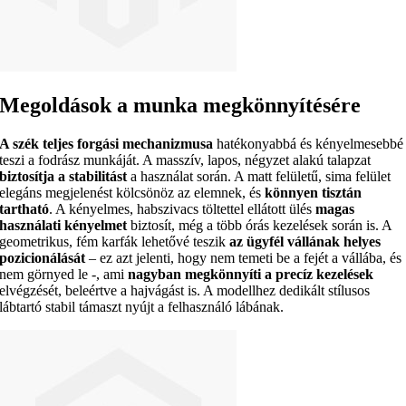
Megoldások a munka megkönnyítésére
A szék teljes forgási mechanizmusa
hatékonyabbá és kényelmesebbé
teszi a fodrász munkáját. A masszív, lapos, négyzet alakú talapzat
biztosítja a stabilitást
a használat során. A matt felületű, sima felület
elegáns megjelenést kölcsönöz az elemnek, és
könnyen tisztán
tartható
. A kényelmes, habszivacs töltettel ellátott ülés
magas
használati kényelmet
biztosít, még a több órás kezelések során is. A
geometrikus, fém karfák lehetővé teszik
az ügyfél vállának helyes
pozicionálását
– ez azt jelenti, hogy nem temeti be a fejét a vállába, és
nem görnyed le -, ami
nagyban megkönnyíti a precíz kezelések
elvégzését, beleértve a hajvágást is. A modellhez dedikált stílusos
lábtartó stabil támaszt nyújt a felhasználó lábának.