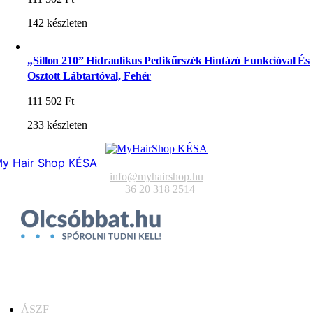
142 készleten
„Sillon 210” Hidraulikus Pedikűrszék Hintázó Funkcióval És
Osztott Lábtartóval, Fehér
111 502
Ft
233 készleten
y Hair Shop KÉSA
info@myhairshop.hu
+36 20 318 2514
ÁSZF