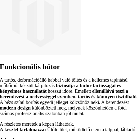
Funkcionális bútor
A tartós, deformációálló habbal való töltés és a kellemes tapintású
műbőrből készült kárpitozás
biztosítja a bútor tartósságát és
kényelmes használatát
hosszú időre. Emellett
ellenállóvá teszi a
berendezést a nedvességgel szemben, tartós és könnyen tisztítható
.
A bézs színű borítás egyedi jelleget kölcsönöz neki. A berendezést
modern design
különbözteti meg, melynek köszönhetően a fotel
számos professzionális szalonban jól mutat.
A részletes méretek a képen láthatóak.
A készlet tartalmazza:
Ülőfelület, működtető elem a talppal, lábtartó.