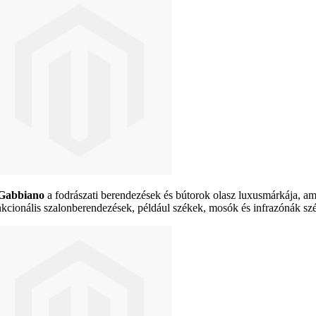
Gabbiano
a fodrászati berendezések és bútorok olasz luxusmárkája, ame
nkcionális szalonberendezések, például székek, mosók és infrazónák szél