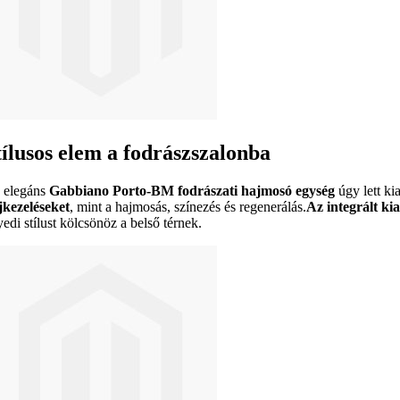
tílusos elem a fodrászszalonba
 elegáns
Gabbiano Porto-BM fodrászati hajmosó egység
úgy lett ki
jkezeléseket
, mint a hajmosás, színezés és regenerálás.
Az integrált ki
edi stílust kölcsönöz a belső térnek.