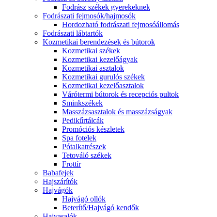
Fodrász székek gyerekeknek
Fodrászati fejmosók/hajmosók
Hordozható fodrászati fejmosóállomás
Fodrászati lábtartók
Kozmetikai berendezések és bútorok
Kozmetikai székek
Kozmetikai kezelőágyak
Kozmetikai asztalok
Kozmetikai gurulós székek
Kozmetikai kezelőasztalok
Várótermi bútorok és recepciós pultok
Sminkszékek
Masszázsasztalok és masszázságyak
Pedikűrtálcák
Promóciós készletek
Spa fotelek
Pótalkatrészek
Tetováló székek
Frottír
Babafejek
Hajszárítók
Hajvágók
Hajvágó ollók
Beterítő/Hajvágó kendők
Hajvasalók