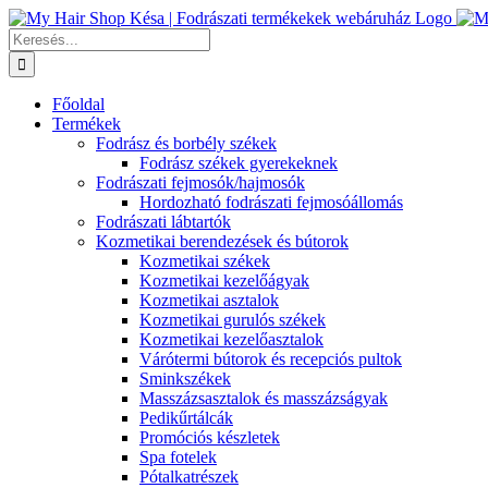
Kihagyás
Keresés...
Főoldal
Termékek
Fodrász és borbély székek
Fodrász székek gyerekeknek
Fodrászati fejmosók/hajmosók
Hordozható fodrászati fejmosóállomás
Fodrászati lábtartók
Kozmetikai berendezések és bútorok
Kozmetikai székek
Kozmetikai kezelőágyak
Kozmetikai asztalok
Kozmetikai gurulós székek
Kozmetikai kezelőasztalok
Várótermi bútorok és recepciós pultok
Sminkszékek
Masszázsasztalok és masszázságyak
Pedikűrtálcák
Promóciós készletek
Spa fotelek
Pótalkatrészek