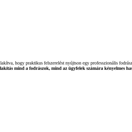
alakítva, hogy praktikus felszerelést nyújtson egy professzionális fodrá
alakítás mind a fodrászok, mind az ügyfelek számára kényelmes has