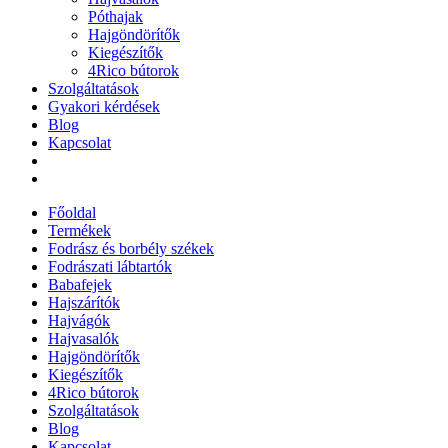
Póthajak
Hajgöndörítők
Kiegészítők
4Rico bútorok
Szolgáltatások
Gyakori kérdések
Blog
Kapcsolat
Főoldal
Termékek
Fodrász és borbély székek
Fodrászati lábtartók
Babafejek
Hajszárítók
Hajvágók
Hajvasalók
Hajgöndörítők
Kiegészítők
4Rico bútorok
Szolgáltatások
Blog
Kapcsolat