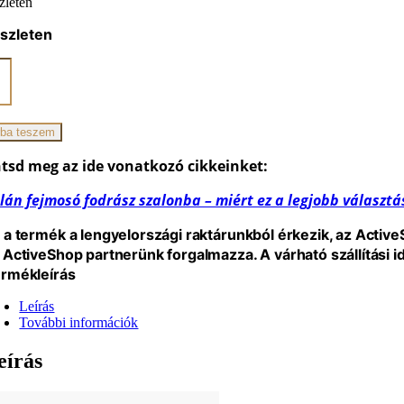
zleten
szleten
ano
ó/hajmosó
ék
ba teszem
iség
tsd meg az ide vonatkozó cikkeinket:
lán fejmosó fodrász szalonba – miért ez a legjobb választá
 a termék a lengyelországi raktárunkból érkezik, az Activ
 ActiveShop partnerünk forgalmazza. A várható szállítási 
rmékleírás
Leírás
További információk
eírás