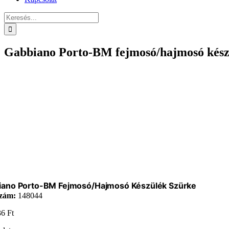
Keresés...
Gabbiano Porto-BM fejmosó/hajmosó kész
iano Porto-BM Fejmosó/hajmosó Készülék Szürke
zám:
148044
36
Ft