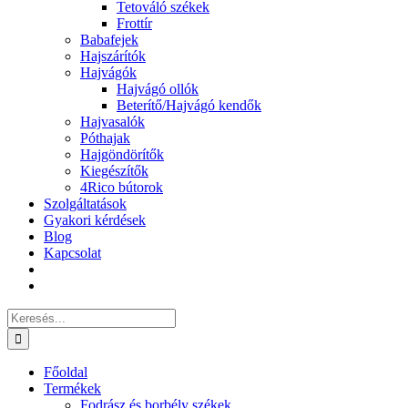
Tetováló székek
Frottír
Babafejek
Hajszárítók
Hajvágók
Hajvágó ollók
Beterítő/Hajvágó kendők
Hajvasalók
Póthajak
Hajgöndörítők
Kiegészítők
4Rico bútorok
Szolgáltatások
Gyakori kérdések
Blog
Kapcsolat
Keresés...
Főoldal
Termékek
Fodrász és borbély székek