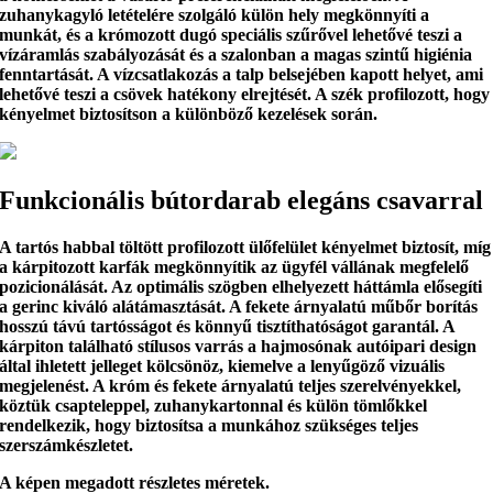
zuhanykagyló letételére szolgáló külön hely megkönnyíti a
munkát, és a
krómozott dugó speciális szűrővel
lehetővé teszi a
vízáramlás szabályozását és
a szalonban a magas szintű higiénia
fenntartását
. A vízcsatlakozás a talp belsejében kapott helyet, ami
lehetővé teszi a csövek hatékony elrejtését. A szék profilozott, hogy
kényelmet
biztosítson a különböző kezelések során.
Funkcionális bútordarab elegáns csavarral
A tartós habbal töltött
profilozott ülőfelület
kényelmet biztosít, míg
a
kárpitozott karfák
megkönnyítik az ügyfél vállának megfelelő
pozicionálását. Az
optimális szögben
elhelyezett háttámla elősegíti
a gerinc kiváló alátámasztását. A fekete árnyalatú műbőr borítás
hosszú távú tartósságot és könnyű tisztíthatóságot
garantál. A
kárpiton található stílusos varrás
a hajmosónak
autóipari design
által ihletett
jelleget kölcsönöz, kiemelve a lenyűgöző vizuális
megjelenést. A króm és fekete árnyalatú
teljes szerelvényekkel
,
köztük csapteleppel, zuhanykartonnal és külön tömlőkkel
rendelkezik, hogy
biztosítsa a munkához szükséges teljes
szerszámkészletet
.
A képen megadott részletes méretek.