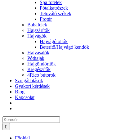
Spa fotelek
Pótalkatrészek
Tetováló székek
Frottír
Babafejek
Hajszárítók
Hajvágók
Hajvágó ollók
Beterítő/Hajvágó kendők
Hajvasalók
Póthajak
Hajgöndörítők
Kiegészítők
4Rico bútorok
Szolgáltatások
Gyakori kérdések
Blog
Kapcsolat
Keresés...
Főoldal