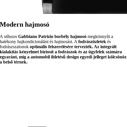
Modern hajmosó
A stílusos
Gabbiano Patrizio borbély hajmosó
megkönnyíti a
hatékony hajkondicionálást és hajmosást. A
fodrászüzletek
és
fodrászszalonok
optimális felszerelésére tervezték. Az
integrált
kialakítás
kényelmet biztosít a fodrászok és az ügyfelek számára
egyaránt, míg a
automobil ihletésű design
egyedi jelleget kölcsönöz
a belső térnek.