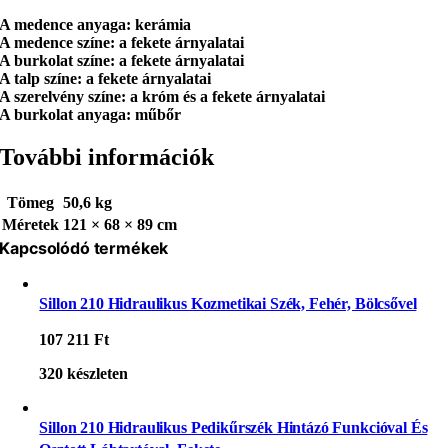
A medence anyaga: kerámia
A medence színe: a fekete árnyalatai
A burkolat színe: a fekete árnyalatai
A talp színe: a fekete árnyalatai
A szerelvény színe: a króm és a fekete árnyalatai
A burkolat anyaga: műbőr
További információk
Tömeg
50,6 kg
Méretek
121 × 68 × 89 cm
Kapcsolódó termékek
Sillon 210 Hidraulikus Kozmetikai Szék, Fehér, Bölcsővel
107 211
Ft
320 készleten
Sillon 210 Hidraulikus Pedikűrszék Hintázó Funkcióval És