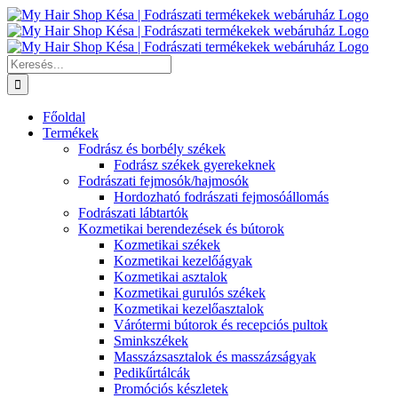
Kihagyás
Keresés...
Főoldal
Termékek
Fodrász és borbély székek
Fodrász székek gyerekeknek
Fodrászati fejmosók/hajmosók
Hordozható fodrászati fejmosóállomás
Fodrászati lábtartók
Kozmetikai berendezések és bútorok
Kozmetikai székek
Kozmetikai kezelőágyak
Kozmetikai asztalok
Kozmetikai gurulós székek
Kozmetikai kezelőasztalok
Várótermi bútorok és recepciós pultok
Sminkszékek
Masszázsasztalok és masszázságyak
Pedikűrtálcák
Promóciós készletek