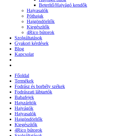
Beterítő/Hajvágó kendők
Hajvasalók
Póthajak
Hajgöndörítők
Kiegészítők
4Rico bútorok
Szolgáltatások
Gyakori kérdések
Blog
Kapcsolat
Főoldal
Termékek
Fodrász és borbély székek
Fodrászati lábtartók
Babafejek
Hajszárítók
Hajvágók
Hajvasalók
Hajgöndörítők
Kiegészítők
4Rico bútorok
Szolgáltatások