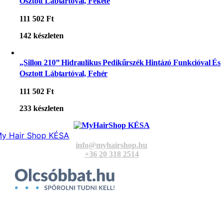
Osztott Lábtartóval, Fekete
111 502
Ft
142 készleten
„Sillon 210” Hidraulikus Pedikűrszék Hintázó Funkcióval És
Osztott Lábtartóval, Fehér
111 502
Ft
233 készleten
y Hair Shop KÉSA
info@myhairshop.hu
+36 20 318 2514