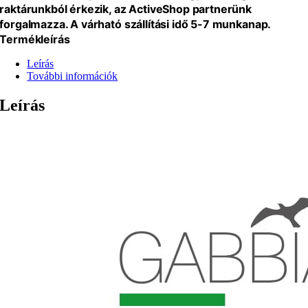
raktárunkból érkezik, az ActiveShop partnerünk
forgalmazza. A várható szállítási idő 5-7 munkanap.
Termékleírás
Leírás
További információk
Leírás