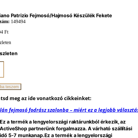
ano Patrizio Fejmosó/hajmosó Készülék Fekete
zám:
149494
04
Ft
zleten
szleten
ano
o
ó/hajmosó
ék
ba teszem
iség
tsd meg az ide vonatkozó cikkeinket:
lán fejmosó fodrász szalonba – miért ez a legjobb választá
Ez a termék a lengyelországi raktárunkból érkezik, az
ActiveShop partnerünk forgalmazza. A várható szállítási
idő 5-7 munkanap.
Ez a termék a lengyelországi