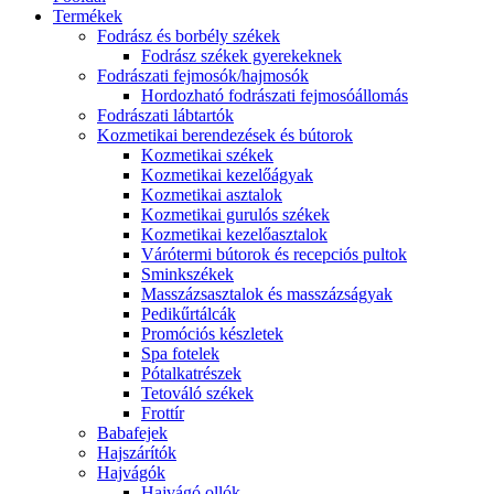
Termékek
Fodrász és borbély székek
Fodrász székek gyerekeknek
Fodrászati fejmosók/hajmosók
Hordozható fodrászati fejmosóállomás
Fodrászati lábtartók
Kozmetikai berendezések és bútorok
Kozmetikai székek
Kozmetikai kezelőágyak
Kozmetikai asztalok
Kozmetikai gurulós székek
Kozmetikai kezelőasztalok
Várótermi bútorok és recepciós pultok
Sminkszékek
Masszázsasztalok és masszázságyak
Pedikűrtálcák
Promóciós készletek
Spa fotelek
Pótalkatrészek
Tetováló székek
Frottír
Babafejek
Hajszárítók
Hajvágók
Hajvágó ollók