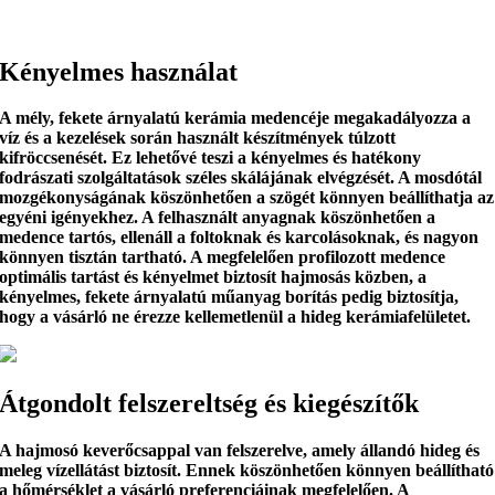
Kényelmes használat
A
mély, fekete árnyalatú kerámia medencéje
megakadályozza a
víz és a kezelések során használt készítmények túlzott
kifröccsenését. Ez lehetővé teszi a
kényelmes és hatékony
fodrászati szolgáltatások széles skálájának
elvégzését. A mosdótál
mozgékonyságának köszönhetően a
szögét
könnyen beállíthatja az
egyéni igényekhez. A felhasznált anyagnak köszönhetően a
medence
tartós, ellenáll a foltoknak és karcolásoknak
, és nagyon
könnyen tisztán tartható. A megfelelően profilozott medence
optimális tartást
és kényelmet biztosít hajmosás közben, a
kényelmes, fekete árnyalatú
műanyag borítás
pedig biztosítja,
hogy a vásárló ne érezze kellemetlenül a hideg kerámiafelületet.
Átgondolt felszereltség és kiegészítők
A hajmosó
keverőcsappal
van felszerelve, amely állandó hideg és
meleg vízellátást biztosít. Ennek köszönhetően
könnyen beállítható
a hőmérséklet
a vásárló preferenciáinak megfelelően. A