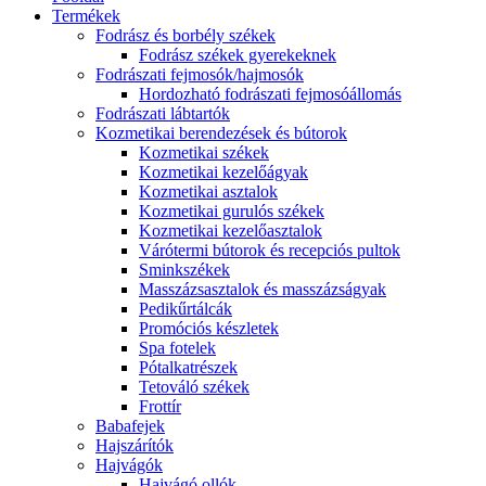
Termékek
Fodrász és borbély székek
Fodrász székek gyerekeknek
Fodrászati fejmosók/hajmosók
Hordozható fodrászati fejmosóállomás
Fodrászati lábtartók
Kozmetikai berendezések és bútorok
Kozmetikai székek
Kozmetikai kezelőágyak
Kozmetikai asztalok
Kozmetikai gurulós székek
Kozmetikai kezelőasztalok
Várótermi bútorok és recepciós pultok
Sminkszékek
Masszázsasztalok és masszázságyak
Pedikűrtálcák
Promóciós készletek
Spa fotelek
Pótalkatrészek
Tetováló székek
Frottír
Babafejek
Hajszárítók
Hajvágók
Hajvágó ollók