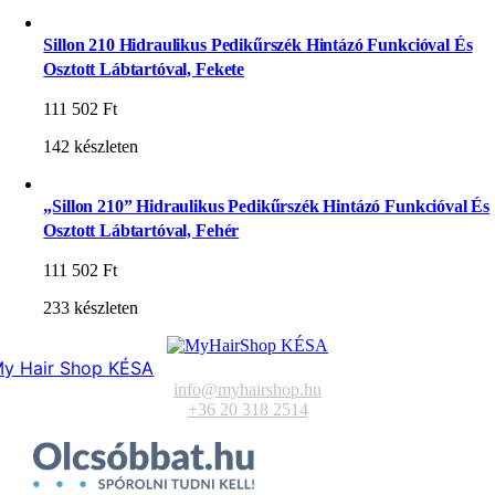
Sillon 210 Hidraulikus Pedikűrszék Hintázó Funkcióval És
Osztott Lábtartóval, Fekete
111 502
Ft
142 készleten
„Sillon 210” Hidraulikus Pedikűrszék Hintázó Funkcióval És
Osztott Lábtartóval, Fehér
111 502
Ft
233 készleten
y Hair Shop KÉSA
info@myhairshop.hu
+36 20 318 2514