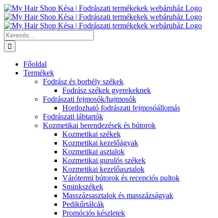
Kihagyás
Keresés...
Főoldal
Termékek
Fodrász és borbély székek
Fodrász székek gyerekeknek
Fodrászati fejmosók/hajmosók
Hordozható fodrászati fejmosóállomás
Fodrászati lábtartók
Kozmetikai berendezések és bútorok
Kozmetikai székek
Kozmetikai kezelőágyak
Kozmetikai asztalok
Kozmetikai gurulós székek
Kozmetikai kezelőasztalok
Várótermi bútorok és recepciós pultok
Sminkszékek
Masszázsasztalok és masszázságyak
Pedikűrtálcák
Promóciós készletek