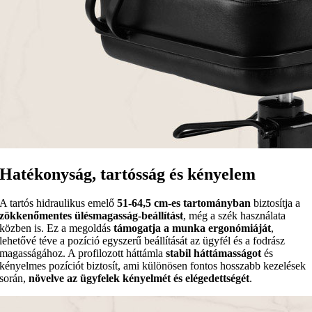
Hatékonyság, tartósság és kényelem
A tartós hidraulikus emelő
51-64,5 cm-es tartományban
biztosítja a
zökkenőmentes ülésmagasság-beállítást
, még a szék használata
közben is. Ez a megoldás
támogatja a munka ergonómiáját
,
lehetővé téve a pozíció egyszerű beállítását az ügyfél és a fodrász
magasságához. A profilozott háttámla
stabil háttámasságot
és
kényelmes pozíciót biztosít, ami különösen fontos hosszabb kezelések
során,
növelve az ügyfelek kényelmét és elégedettségét
.