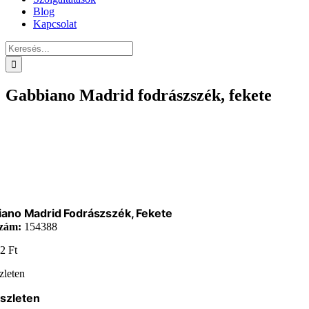
Blog
Kapcsolat
Keresés...
Gabbiano Madrid fodrászszék, fekete
ano Madrid Fodrászszék, Fekete
zám:
154388
02
Ft
zleten
szleten