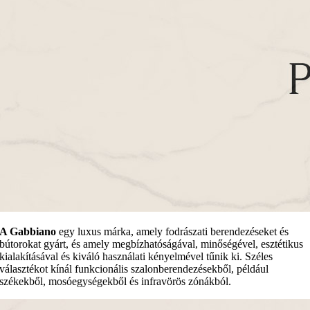
A Gabbiano
egy luxus márka, amely fodrászati berendezéseket és
bútorokat gyárt, és amely megbízhatóságával, minőségével, esztétikus
kialakításával és kiváló használati kényelmével tűnik ki. Széles
választékot kínál funkcionális szalonberendezésekből, például
székekből, mosóegységekből és infravörös zónákból.