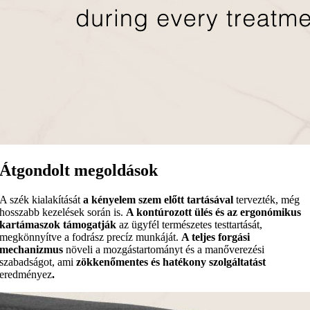
Átgondolt megoldások
A szék kialakítását
a kényelem szem előtt tartásával
tervezték, még
hosszabb kezelések során is.
A kontúrozott ülés és az ergonómikus
kartámaszok támogatják
az ügyfél természetes testtartását,
megkönnyítve a fodrász precíz munkáját.
A teljes forgási
mechanizmus
növeli a mozgástartományt és a manőverezési
szabadságot, ami
zökkenőmentes és hatékony szolgáltatást
eredményez
.