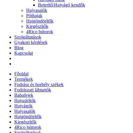
Beterítő/Hajvágó kendők
Hajvasalók
Póthajak
Hajgöndörítők
Kiegészítők
4Rico bútorok
Szolgáltatások
Gyakori kérdések
Blog
Kapcsolat
Főoldal
Termékek
Fodrász és borbély székek
Fodrászati lábtartók
Babafejek
Hajszárítók
Hajvágók
Hajvasalók
Hajgöndörítők
Kiegészítők
4Rico bútorok
Szolgáltatások