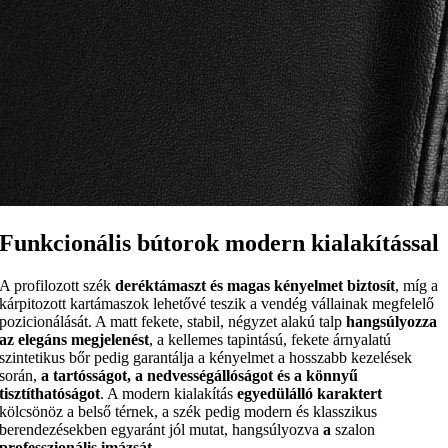
Funkcionális bútorok modern kialakítással
A profilozott szék
deréktámaszt és magas kényelmet biztosít
, míg a
kárpitozott kartámaszok lehetővé teszik a vendég vállainak megfelelő
pozicionálását. A matt fekete, stabil, négyzet alakú talp
hangsúlyozza
az elegáns megjelenést
, a kellemes tapintású, fekete árnyalatú
szintetikus bőr pedig garantálja a kényelmet a hosszabb kezelések
során,
a tartósságot, a nedvességállóságot és a könnyű
tisztíthatóságot
. A modern kialakítás
egyedülálló karaktert
kölcsönöz a belső térnek, a szék pedig modern és klasszikus
berendezésekben egyaránt jól mutat, hangsúlyozva
a
szalon
professzionális imázsát
.