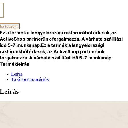
ano
d
zszék,
iség
ba teszem
Ez a termék a lengyelországi raktárunkból érkezik, az
ActiveShop partnerünk forgalmazza. A várható szállítási
idő 5-7 munkanap.
Ez a termék a lengyelországi
raktárunkból érkezik, az ActiveShop partnerünk
forgalmazza. A várható szállítási idő 5-7 munkanap.
Termékleírás
Leírás
További információk
Leírás