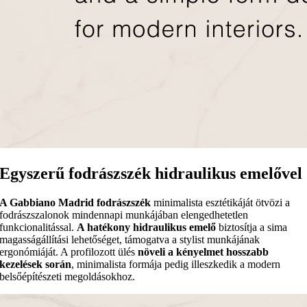
Egyszerű fodrászszék hidraulikus emelővel
A Gabbiano Madrid fodrászszék
minimalista esztétikáját ötvözi a
fodrászszalonok mindennapi munkájában elengedhetetlen
funkcionalitással.
A hatékony hidraulikus emelő
biztosítja a sima
magasságállítási lehetőséget, támogatva a stylist munkájának
ergonómiáját. A profilozott ülés
növeli a kényelmet hosszabb
kezelések során
, minimalista formája pedig illeszkedik a modern
belsőépítészeti megoldásokhoz.