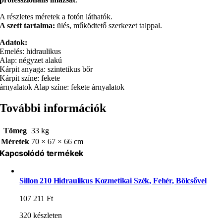
A részletes méretek a fotón láthatók.
A szett tartalma:
ülés, működtető szerkezet talppal.
Adatok:
Emelés: hidraulikus
Alap: négyzet alakú
Kárpit anyaga: szintetikus bőr
Kárpit színe: fekete
árnyalatok Alap színe: fekete árnyalatok
További információk
Tömeg
33 kg
Méretek
70 × 67 × 66 cm
Kapcsolódó termékek
Sillon 210 Hidraulikus Kozmetikai Szék, Fehér, Bölcsővel
107 211
Ft
320 készleten