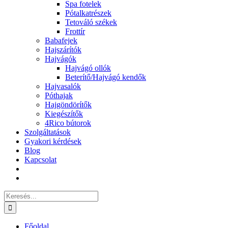
Spa fotelek
Pótalkatrészek
Tetováló székek
Frottír
Babafejek
Hajszárítók
Hajvágók
Hajvágó ollók
Beterítő/Hajvágó kendők
Hajvasalók
Póthajak
Hajgöndörítők
Kiegészítők
4Rico bútorok
Szolgáltatások
Gyakori kérdések
Blog
Kapcsolat
Keresés...
Főoldal