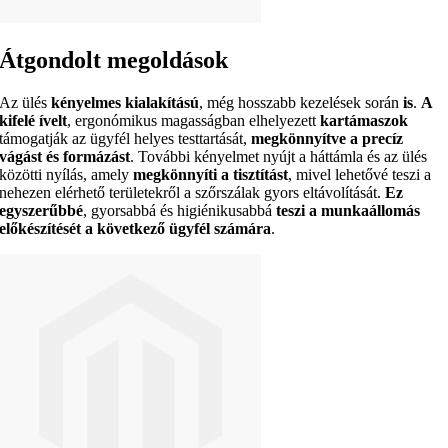
Átgondolt megoldások
Az ülés
kényelmes kialakítású
, még hosszabb kezelések során
is
.
A
kifelé ívelt
, ergonómikus magasságban elhelyezett
kartámaszok
támogatják az ügyfél helyes testtartását,
megkönnyítve a precíz
vágást és formázást
. További kényelmet nyújt a háttámla és az ülés
közötti nyílás, amely
megkönnyíti a tisztítást
, mivel lehetővé teszi a
nehezen elérhető területekről a szőrszálak gyors eltávolítását.
Ez
egyszerűbbé
, gyorsabbá és higiénikusabbá
teszi a munkaállomás
előkészítését a következő ügyfél számára
.