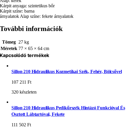
Alap: kerek
Kárpit anyaga: szintetikus bőr
Kárpit színe: barna
árnyalatok Alap színe: fekete árnyalatok
További információk
Tömeg
27 kg
Méretek
77 × 65 × 64 cm
Kapcsolódó termékek
Sillon 210 Hidraulikus Kozmetikai Szék, Fehér, Bölcsővel
107 211
Ft
320 készleten
Sillon 210 Hidraulikus Pedikűrszék Hintázó Funkcióval És
Osztott Lábtartóval, Fekete
111 502
Ft