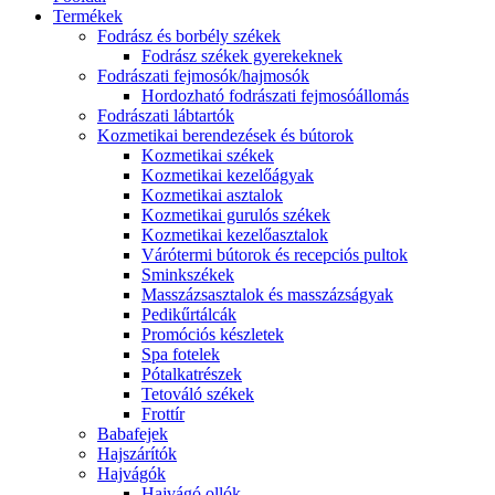
Termékek
Fodrász és borbély székek
Fodrász székek gyerekeknek
Fodrászati fejmosók/hajmosók
Hordozható fodrászati fejmosóállomás
Fodrászati lábtartók
Kozmetikai berendezések és bútorok
Kozmetikai székek
Kozmetikai kezelőágyak
Kozmetikai asztalok
Kozmetikai gurulós székek
Kozmetikai kezelőasztalok
Várótermi bútorok és recepciós pultok
Sminkszékek
Masszázsasztalok és masszázságyak
Pedikűrtálcák
Promóciós készletek
Spa fotelek
Pótalkatrészek
Tetováló székek
Frottír
Babafejek
Hajszárítók
Hajvágók
Hajvágó ollók