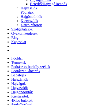
Beterítő/Hajvágó kendők
Hajvasalók
Póthajak
Hajgöndörítők
Kiegészítők
4Rico bútorok
Szolgáltatások
Gyakori kérdések
Blog
Kapcsolat
Főoldal
Termékek
Fodrász és borbély székek
Fodrászati lábtartók
Babafejek
Hajszárítók
Hajvágók
Hajvasalók
Hajgöndörítők
Kiegészítők
4Rico bútorok
Szolgáltatások