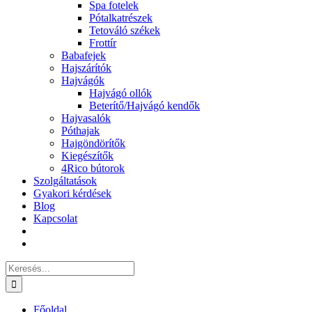
Spa fotelek
Pótalkatrészek
Tetováló székek
Frottír
Babafejek
Hajszárítók
Hajvágók
Hajvágó ollók
Beterítő/Hajvágó kendők
Hajvasalók
Póthajak
Hajgöndörítők
Kiegészítők
4Rico bútorok
Szolgáltatások
Gyakori kérdések
Blog
Kapcsolat
Keresés...
Főoldal