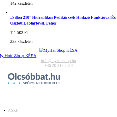
142 készleten
„Sillon 210” Hidraulikus Pedikűrszék Hintázó Funkcióval És
Osztott Lábtartóval, Fehér
111 502
Ft
233 készleten
y Hair Shop KÉSA
info@myhairshop.hu
+36 20 318 2514
ÁSZF