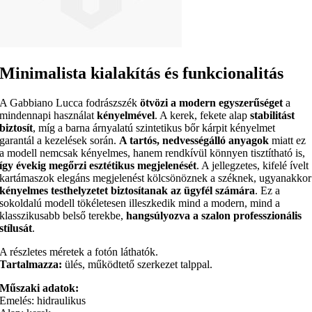
Minimalista kialakítás és funkcionalitás
A Gabbiano Lucca fodrászszék
ötvözi a modern egyszerűséget
a
mindennapi használat
kényelmével
. A kerek, fekete alap
stabilitást
biztosít
, míg a barna árnyalatú szintetikus bőr kárpit kényelmet
garantál a kezelések során.
A tartós, nedvességálló anyagok
miatt ez
a modell nemcsak kényelmes, hanem rendkívül könnyen tisztítható is,
így évekig megőrzi esztétikus megjelenését
. A jellegzetes, kifelé ívelt
kartámaszok elegáns megjelenést kölcsönöznek a széknek, ugyanakkor
kényelmes testhelyzetet biztosítanak az ügyfél számára
. Ez a
sokoldalú modell tökéletesen illeszkedik mind a modern, mind a
klasszikusabb belső terekbe,
hangsúlyozva a szalon professzionális
stílusát
.
A részletes méretek a fotón láthatók.
Tartalmazza:
ülés, működtető szerkezet talppal.
Műszaki adatok:
Emelés: hidraulikus