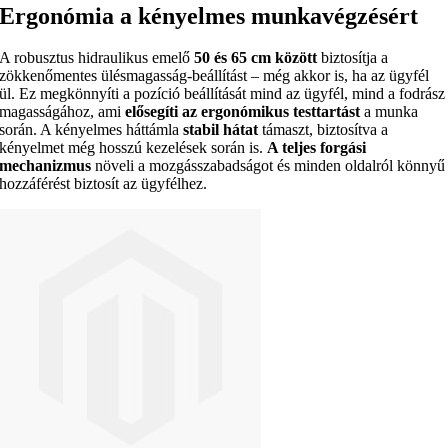
Ergonómia a kényelmes munkavégzésért
A robusztus hidraulikus emelő
50 és 65 cm között
biztosítja a
zökkenőmentes ülésmagasság-beállítást – még akkor is, ha az ügyfél
ül. Ez megkönnyíti a pozíció beállítását mind az ügyfél, mind a fodrász
magasságához, ami
elősegíti az ergonómikus testtartást
a munka
során. A kényelmes háttámla
stabil hátat
támaszt, biztosítva a
kényelmet még hosszú kezelések során is.
A teljes forgási
mechanizmus
növeli a mozgásszabadságot és minden oldalról könnyű
hozzáférést biztosít az ügyfélhez.