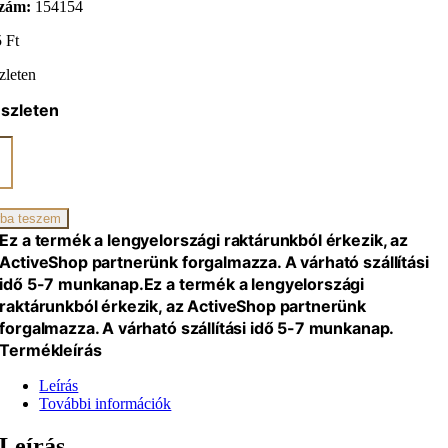
zám:
154154
5
Ft
zleten
észleten
ano
zszék
iség
ba teszem
Ez a termék a lengyelországi raktárunkból érkezik, az
ActiveShop partnerünk forgalmazza. A várható szállítási
idő 5-7 munkanap.
Ez a termék a lengyelországi
raktárunkból érkezik, az ActiveShop partnerünk
forgalmazza. A várható szállítási idő 5-7 munkanap.
Termékleírás
Leírás
További információk
Leírás