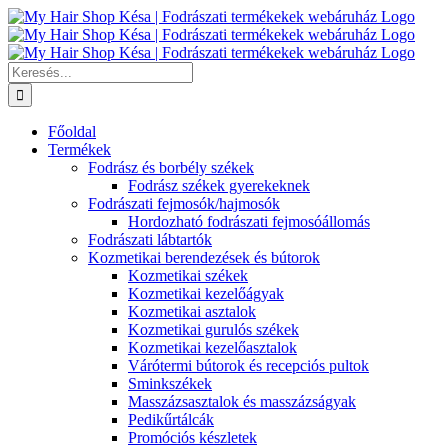
Kihagyás
Keresés...
Főoldal
Termékek
Fodrász és borbély székek
Fodrász székek gyerekeknek
Fodrászati fejmosók/hajmosók
Hordozható fodrászati fejmosóállomás
Fodrászati lábtartók
Kozmetikai berendezések és bútorok
Kozmetikai székek
Kozmetikai kezelőágyak
Kozmetikai asztalok
Kozmetikai gurulós székek
Kozmetikai kezelőasztalok
Várótermi bútorok és recepciós pultok
Sminkszékek
Masszázsasztalok és masszázságyak
Pedikűrtálcák
Promóciós készletek