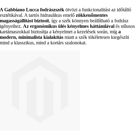
A Gabbiano Lucca fodrászszék
ötvözi a funkcionalitást az időtálló
esztétikával. A tartós hidraulikus emelő
zökkenőmentes
magasságállítást biztosít
, így a szék könnyen beállítható a fodrász
igényeihez.
Az ergonómikus ülés kényelmes háttámlával
és stílusos
kartámaszokkal biztosítja a kényelmet a kezelések során, míg
a
modern, minimalista kialakítás
miatt a szék tökéletesen kiegészíti
mind a klasszikus, mind a kortárs szalonokat.