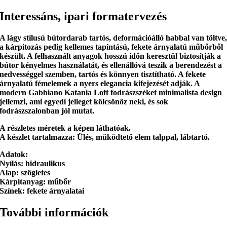
Interessáns, ipari formatervezés
A lágy stílusú bútordarab
tartós, deformációálló habbal van töltve
a kárpitozás pedig kellemes tapintású, fekete árnyalatú műbőrből
készült. A felhasznált anyagok hosszú időn keresztül biztosítják a
bútor
kényelmes használatát
, és
ellenállóvá teszik a berendezést a
nedvességgel szemben, tartós és könnyen tisztítható
. A fekete
árnyalatú fémelemek a nyers elegancia kifejezését adják. A
modern Gabbiano Katania Loft fodrászszéket
minimalista design
jellemzi, ami egyedi jelleget kölcsönöz neki, és sok
fodrászszalonban jól mutat.
A részletes méretek a képen láthatóak.
A készlet tartalmazza:
Ülés, működtető elem talppal, lábtartó.
Adatok:
Nyílás: hidraulikus
Alap: szögletes
Kárpitanyag: műbőr
Színek: fekete árnyalatai
További információk