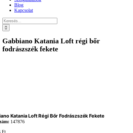
Blog
Kapcsolat
Keresés...
Gabbiano Katania Loft régi bőr
fodrászszék fekete
ano Katania Loft Régi Bőr Fodrászszék Fekete
zám:
147876
4
Ft