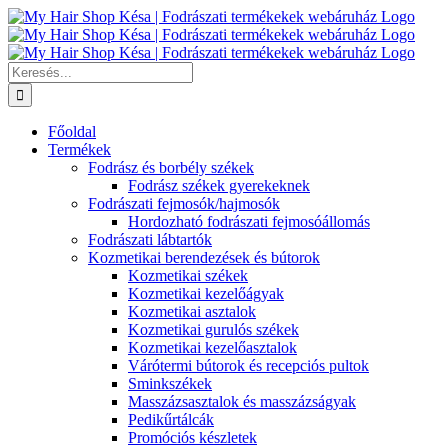
Kihagyás
Keresés...
Főoldal
Termékek
Fodrász és borbély székek
Fodrász székek gyerekeknek
Fodrászati fejmosók/hajmosók
Hordozható fodrászati fejmosóállomás
Fodrászati lábtartók
Kozmetikai berendezések és bútorok
Kozmetikai székek
Kozmetikai kezelőágyak
Kozmetikai asztalok
Kozmetikai gurulós székek
Kozmetikai kezelőasztalok
Várótermi bútorok és recepciós pultok
Sminkszékek
Masszázsasztalok és masszázságyak
Pedikűrtálcák
Promóciós készletek