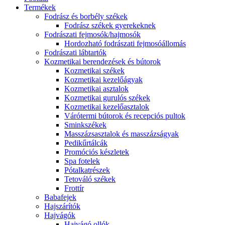
Termékek
Fodrász és borbély székek
Fodrász székek gyerekeknek
Fodrászati fejmosók/hajmosók
Hordozható fodrászati fejmosóállomás
Fodrászati lábtartók
Kozmetikai berendezések és bútorok
Kozmetikai székek
Kozmetikai kezelőágyak
Kozmetikai asztalok
Kozmetikai gurulós székek
Kozmetikai kezelőasztalok
Várótermi bútorok és recepciós pultok
Sminkszékek
Masszázsasztalok és masszázságyak
Pedikűrtálcák
Promóciós készletek
Spa fotelek
Pótalkatrészek
Tetováló székek
Frottír
Babafejek
Hajszárítók
Hajvágók
Hajvágó ollók