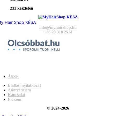
233 készleten
y Hair Shop KÉSA
info@myhairshop.hu
+36 20 318 2514
ÁSZF
Elállási nyilatkozat
Adatvédelem
Kapcsolat
Fiókom
© 2024-2026