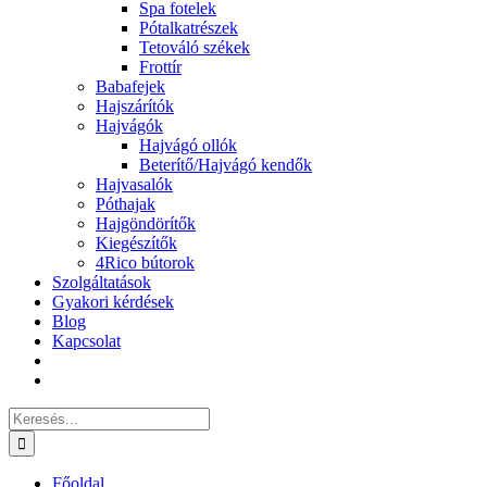
Spa fotelek
Pótalkatrészek
Tetováló székek
Frottír
Babafejek
Hajszárítók
Hajvágók
Hajvágó ollók
Beterítő/Hajvágó kendők
Hajvasalók
Póthajak
Hajgöndörítők
Kiegészítők
4Rico bútorok
Szolgáltatások
Gyakori kérdések
Blog
Kapcsolat
Keresés...
Főoldal