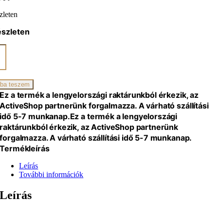
zleten
észleten
ano
a
ba teszem
zszék
Ez a termék a lengyelországi raktárunkból érkezik, az
ActiveShop partnerünk forgalmazza. A várható szállítási
iség
idő 5-7 munkanap.
Ez a termék a lengyelországi
raktárunkból érkezik, az ActiveShop partnerünk
forgalmazza. A várható szállítási idő 5-7 munkanap.
Termékleírás
Leírás
További információk
Leírás