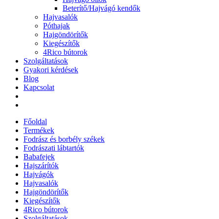
Beterítő/Hajvágó kendők
Hajvasalók
Póthajak
Hajgöndörítők
Kiegészítők
4Rico bútorok
Szolgáltatások
Gyakori kérdések
Blog
Kapcsolat
Főoldal
Termékek
Fodrász és borbély székek
Fodrászati lábtartók
Babafejek
Hajszárítók
Hajvágók
Hajvasalók
Hajgöndörítők
Kiegészítők
4Rico bútorok
Szolgáltatások