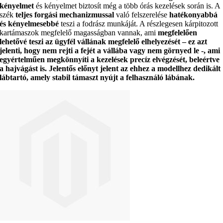
kényelmet
és kényelmet biztosít még a több órás kezelések során is. A
szék
teljes forgási mechanizmussal
való felszerelése
hatékonyabbá
és kényelmesebbé
teszi a fodrász munkáját. A részlegesen kárpitozott
kartámaszok megfelelő magasságban vannak, ami
megfelelően
lehetővé teszi az ügyfél vállának
megfelelő elhelyezését
– ez azt
jelenti, hogy nem rejti a fejét a vállába vagy nem görnyed le -, ami
egyértelműen megkönnyíti a
kezelések
precíz elvégzését, beleértve
a hajvágást is. Jelentős előnyt jelent az ehhez a modellhez dedikált
lábtartó, amely
stabil támaszt nyújt a felhasználó lábának
.