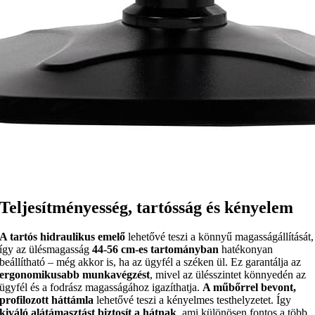
Teljesítményesség, tartósság és kényelem
A tartós hidraulikus emelő
lehetővé teszi a könnyű magasságállítását,
így az ülésmagasság
44-56 cm-es tartományban
hatékonyan
beállítható – még akkor is, ha az ügyfél a széken ül. Ez garantálja az
ergonomikusabb munkavégzést
, mivel az ülésszintet könnyedén az
ügyfél és a fodrász magasságához igazíthatja.
A műbőrrel bevont,
profilozott háttámla
lehetővé teszi a kényelmes testhelyzetet. Így
kiváló alátámasztást biztosít a hátnak
, ami különösen fontos a több