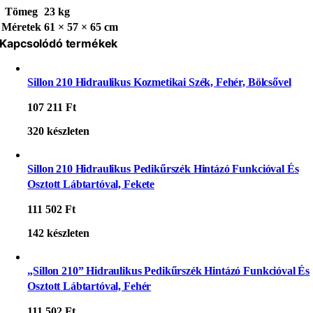
Tömeg
23 kg
Méretek
61 × 57 × 65 cm
Kapcsolódó termékek
Sillon 210 Hidraulikus Kozmetikai Szék, Fehér, Bölcsővel
107 211
Ft
320 készleten
Sillon 210 Hidraulikus Pedikűrszék Hintázó Funkcióval És
Osztott Lábtartóval, Fekete
111 502
Ft
142 készleten
„Sillon 210” Hidraulikus Pedikűrszék Hintázó Funkcióval És
Osztott Lábtartóval, Fehér
111 502
Ft