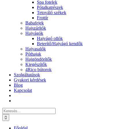
Spa fotelek
Pótalkatrészek
Tetováló székek
Frottír
Babafejek
Hajszárítók
Hajvágók
Hajvágó ollók
Beterítő/Hajvágó kendők
Hajvasalók
Póthajak
Hajgöndörítők
Kiegészítők
4Rico bútorok
Szolgáltatások
Gyakori kérdések
Blog
Kapcsolat
Keresés...
Főoldal