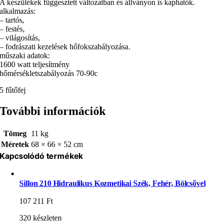
A készülékek függesztett változatban és állványon is kaphatók.
alkalmazás:
– tartós,
– festés,
– világosítás,
– fodrászati kezelések hőfokszabályozása.
műszaki adatok:
1600 watt teljesítmény
hőmérsékletszabályozás 70-90c
5 fűtőfej
További információk
Tömeg
11 kg
Méretek
68 × 66 × 52 cm
Kapcsolódó termékek
Sillon 210 Hidraulikus Kozmetikai Szék, Fehér, Bölcsővel
107 211
Ft
320 készleten