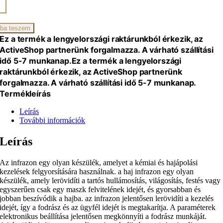
ba teszem
iség
Ez a termék a lengyelországi raktárunkból érkezik, az
ActiveShop partnerünk forgalmazza. A várható szállítási
idő 5-7 munkanap.
Ez a termék a lengyelországi
raktárunkból érkezik, az ActiveShop partnerünk
forgalmazza. A várható szállítási idő 5-7 munkanap.
Termékleírás
Leírás
További információk
Leírás
Az infrazon egy olyan készülék, amelyet a kémiai és hajápolási
kezelések felgyorsítására használnak. a haj infrazon egy olyan
készülék, amely lerövidíti a tartós hullámosítás, világosítás, festés vagy
egyszerűen csak egy maszk felvitelének idejét, és gyorsabban és
jobban beszívódik a hajba. az infrazon jelentősen lerövidíti a kezelés
idejét, így a fodrász és az ügyfél idejét is megtakarítja. A paraméterek
elektronikus beállítása jelentősen megkönnyíti a fodrász munkáját.