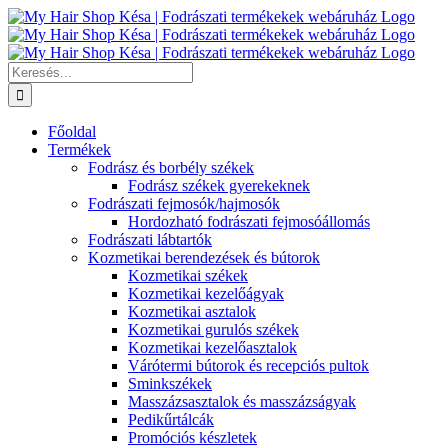
Kihagyás
Keresés...
Főoldal
Termékek
Fodrász és borbély székek
Fodrász székek gyerekeknek
Fodrászati fejmosók/hajmosók
Hordozható fodrászati fejmosóállomás
Fodrászati lábtartók
Kozmetikai berendezések és bútorok
Kozmetikai székek
Kozmetikai kezelőágyak
Kozmetikai asztalok
Kozmetikai gurulós székek
Kozmetikai kezelőasztalok
Várótermi bútorok és recepciós pultok
Sminkszékek
Masszázsasztalok és masszázságyak
Pedikűrtálcák
Promóciós készletek