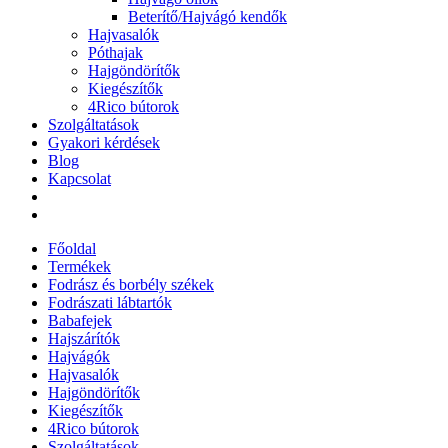
Beterítő/Hajvágó kendők
Hajvasalók
Póthajak
Hajgöndörítők
Kiegészítők
4Rico bútorok
Szolgáltatások
Gyakori kérdések
Blog
Kapcsolat
Főoldal
Termékek
Fodrász és borbély székek
Fodrászati lábtartók
Babafejek
Hajszárítók
Hajvágók
Hajvasalók
Hajgöndörítők
Kiegészítők
4Rico bútorok
Szolgáltatások