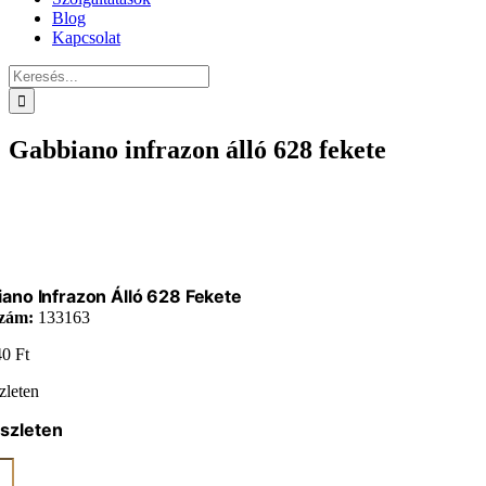
Blog
Kapcsolat
Keresés...
Gabbiano infrazon álló 628 fekete
ano Infrazon Álló 628 Fekete
zám:
133163
40
Ft
zleten
szleten
ano
on