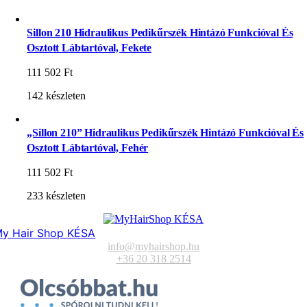
Sillon 210 Hidraulikus Pedikűrszék Hintázó Funkcióval És
Osztott Lábtartóval, Fekete
111 502
Ft
142 készleten
„Sillon 210” Hidraulikus Pedikűrszék Hintázó Funkcióval És
Osztott Lábtartóval, Fehér
111 502
Ft
233 készleten
y Hair Shop KÉSA
info@myhairshop.hu
+36 20 318 2514