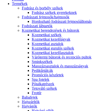
Termékek
Fodrász és borbély székek
Fodrász székek gyerekeknek
Fodrászati fejmosók/hajmosók
Hordozható fodrászati fejmosóállomás
Fodrászati lábtartók
Kozmetikai berendezések és bútorok
Kozmetikai székek
Kozmetikai kezelőágyak
Kozmetikai asztalok
Kozmetikai gurulós székek
Kozmetikai kezelőasztalok
Várótermi bútorok és recepciós pultok
Sminkszékek
Masszázsasztalok és masszázságyak
Pedikűrtálcák
Promóciós készletek
Spa fotelek
Pótalkatrészek
Tetováló székek
Frottír
Babafejek
Hajszárítók
Hajvágók
Hajvágó ollók