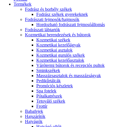
Termékek
Fodrász és borbély székek
Fodrász székek gyerekeknek
Fodrászati fejmosók/hajmosók
Hordozható fodrászati fejmosóállomás
Fodrászati lábtartók
Kozmetikai berendezések és bútorok
Kozmetikai székek
Kozmetikai kezelőágyak
Kozmetikai asztalok
Kozmetikai gurulós székek
Kozmetikai kezelőasztalok
Várótermi bútorok és recepciós pultok
Sminkszékek
Masszázsasztalok és masszázságyak
Pedikűrtálcák
Promóciós készletek
Spa fotelek
Pótalkatrészek
Tetováló székek
Frottír
Babafejek
Hajszárítók
Hajvágók
Hajvágó ollók