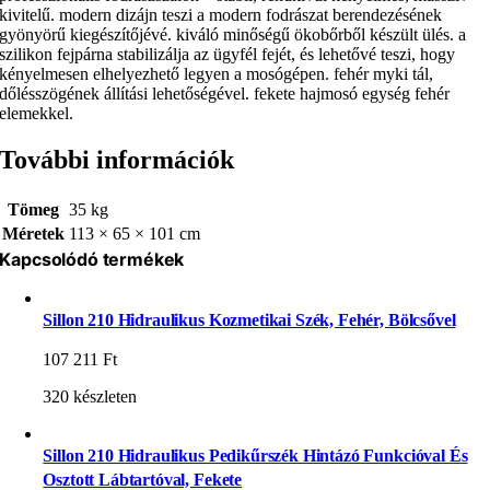
kivitelű. modern dizájn teszi a modern fodrászat berendezésének
gyönyörű kiegészítőjévé. kiváló minőségű ökobőrből készült ülés. a
szilikon fejpárna stabilizálja az ügyfél fejét, és lehetővé teszi, hogy
kényelmesen elhelyezhető legyen a mosógépen. fehér myki tál,
dőlésszögének állítási lehetőségével. fekete hajmosó egység fehér
elemekkel.
További információk
Tömeg
35 kg
Méretek
113 × 65 × 101 cm
Kapcsolódó termékek
Sillon 210 Hidraulikus Kozmetikai Szék, Fehér, Bölcsővel
107 211
Ft
320 készleten
Sillon 210 Hidraulikus Pedikűrszék Hintázó Funkcióval És
Osztott Lábtartóval, Fekete