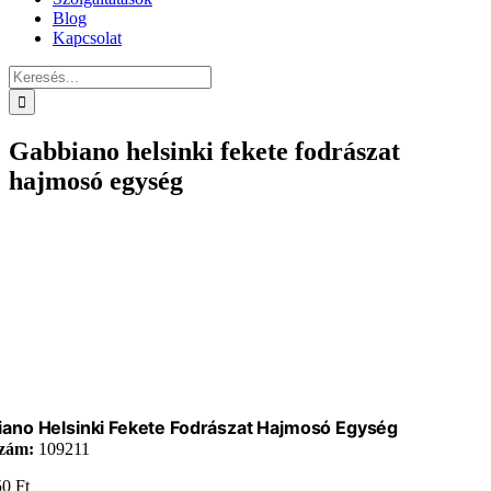
Blog
Kapcsolat
Keresés...
Gabbiano helsinki fekete fodrászat
hajmosó egység
ano Helsinki Fekete Fodrászat Hajmosó Egység
zám:
109211
50
Ft