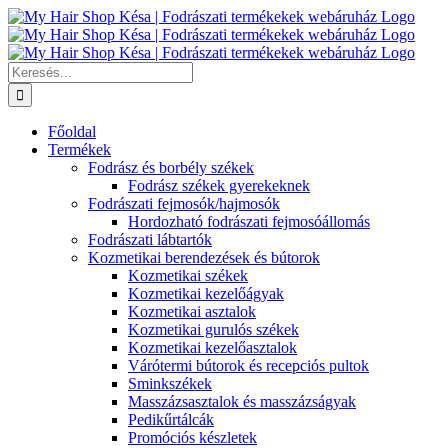
Kihagyás
Keresés...
Főoldal
Termékek
Fodrász és borbély székek
Fodrász székek gyerekeknek
Fodrászati fejmosók/hajmosók
Hordozható fodrászati fejmosóállomás
Fodrászati lábtartók
Kozmetikai berendezések és bútorok
Kozmetikai székek
Kozmetikai kezelőágyak
Kozmetikai asztalok
Kozmetikai gurulós székek
Kozmetikai kezelőasztalok
Várótermi bútorok és recepciós pultok
Sminkszékek
Masszázsasztalok és masszázságyak
Pedikűrtálcák
Promóciós készletek