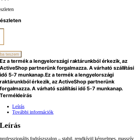
szleten
készleten
ano
i
zat
só
ba teszem
g
Ez a termék a lengyelországi raktárunkból érkezik, az
iség
ActiveShop partnerünk forgalmazza. A várható szállítási
idő 5-7 munkanap.
Ez a termék a lengyelországi
raktárunkból érkezik, az ActiveShop partnerünk
forgalmazza. A várható szállítási idő 5-7 munkanap.
Termékleírás
Leírás
További információk
Leírás
professzionális fodrászszalon – stabil, rendkívül kényelmes, masszív