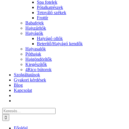
Spa fotelek
Pótalkatrészek
Tetováló székek
Frottír
Babafejek
Hajszárítók
Hajvágók
Hajvágó ollók
Beterítő/Hajvágó kendők
Hajvasalók
Póthajak
Hajgöndörítők
Kiegészítők
4Rico bútorok
Szolgáltatások
Gyakori kérdések
Blog
Kapcsolat
Keresés...
Főoldal