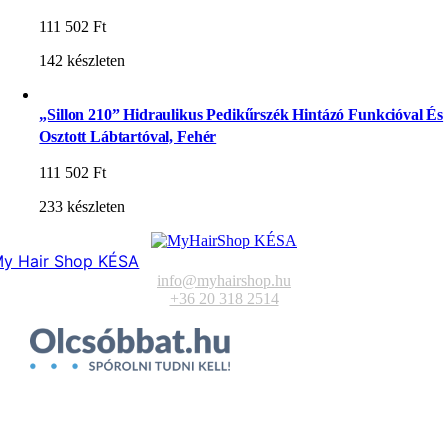
111 502
Ft
142 készleten
„Sillon 210” Hidraulikus Pedikűrszék Hintázó Funkcióval És
Osztott Lábtartóval, Fehér
111 502
Ft
233 készleten
y Hair Shop KÉSA
info@myhairshop.hu
+36 20 318 2514