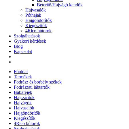
Beterítő/Hajvágó kendők
Hajvasalók
Póthajak
Hajgöndörítők
Kiegészítők
4Rico bútorok
Szolgáltatások
Gyakori kérdések
Blog
Kapcsolat
Főoldal
Termékek
Fodrász és borbély székek
Fodrászati lábtartók
Babafejek
Hajszárítók
Hajvágók
Hajvasalók
Hajgöndörítők
Kiegészítők
4Rico bútorok
Szolgáltatások