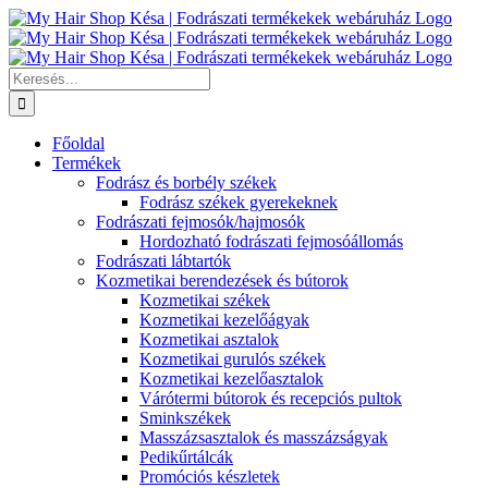
Kihagyás
Keresés...
Főoldal
Termékek
Fodrász és borbély székek
Fodrász székek gyerekeknek
Fodrászati fejmosók/hajmosók
Hordozható fodrászati fejmosóállomás
Fodrászati lábtartók
Kozmetikai berendezések és bútorok
Kozmetikai székek
Kozmetikai kezelőágyak
Kozmetikai asztalok
Kozmetikai gurulós székek
Kozmetikai kezelőasztalok
Várótermi bútorok és recepciós pultok
Sminkszékek
Masszázsasztalok és masszázságyak
Pedikűrtálcák
Promóciós készletek