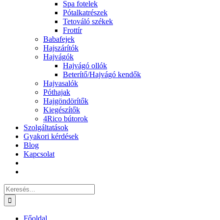
Spa fotelek
Pótalkatrészek
Tetováló székek
Frottír
Babafejek
Hajszárítók
Hajvágók
Hajvágó ollók
Beterítő/Hajvágó kendők
Hajvasalók
Póthajak
Hajgöndörítők
Kiegészítők
4Rico bútorok
Szolgáltatások
Gyakori kérdések
Blog
Kapcsolat
Keresés...
Főoldal