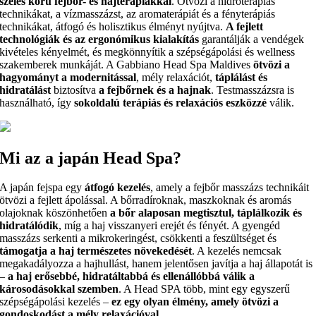
széles körű fejbőr- és hajterápiákkal
. Ötvözi a hidroterápiás
technikákat, a vízmasszázst, az aromaterápiát és a fényterápiás
technikákat, átfogó és holisztikus élményt nyújtva.
A fejlett
technológiák és az ergonómikus kialakítás
garantálják a vendégek
kivételes kényelmét, és megkönnyítik a szépségápolási és wellness
szakemberek munkáját. A Gabbiano Head Spa Maldives
ötvözi a
hagyományt a modernitással
, mély relaxációt,
táplálást és
hidratálást
biztosítva
a fejbőrnek és a hajnak
. Testmasszázsra is
használható, így
sokoldalú terápiás és relaxációs eszközzé
válik.
Mi az a japán Head Spa?
A japán fejspa egy
átfogó kezelés
, amely a fejbőr masszázs technikáit
ötvözi a fejlett ápolással. A bőrradíroknak, maszkoknak és aromás
olajoknak köszönhetően
a bőr alaposan megtisztul, táplálkozik és
hidratálódik
, míg a haj visszanyeri erejét és fényét. A gyengéd
masszázs serkenti a mikrokeringést, csökkenti a feszültséget és
támogatja a haj természetes növekedését
. A kezelés nemcsak
megakadályozza a hajhullást, hanem jelentősen javítja a haj állapotát is
–
a haj erősebbé, hidratáltabbá és ellenállóbbá válik a
károsodásokkal szemben
. A Head SPA több, mint egy egyszerű
szépségápolási kezelés –
ez egy olyan élmény, amely ötvözi a
gondoskodást a mély relaxációval
.