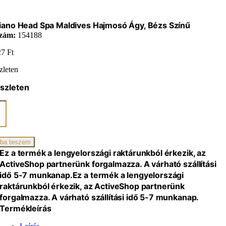
ano Head Spa Maldives Hajmosó Ágy, Bézs Színű
zám:
154188
27
Ft
zleten
szleten
ano
ves
só
ba teszem
Ez a termék a lengyelországi raktárunkból érkezik, az
ActiveShop partnerünk forgalmazza. A várható szállítási
idő 5-7 munkanap.
Ez a termék a lengyelországi
iség
raktárunkból érkezik, az ActiveShop partnerünk
forgalmazza. A várható szállítási idő 5-7 munkanap.
Termékleírás