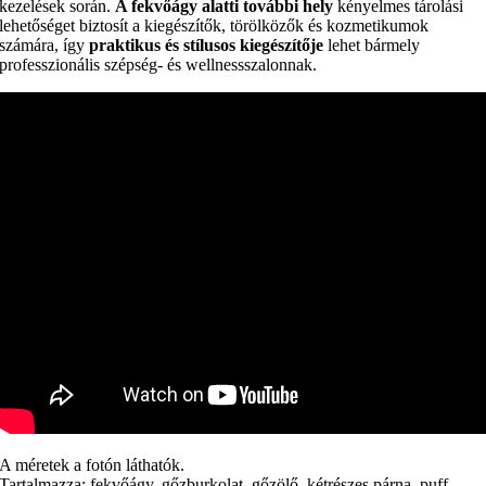
kezelések során.
A fekvőágy alatti további hely
kényelmes tárolási
lehetőséget biztosít a kiegészítők, törölközők és kozmetikumok
számára, így
praktikus és stílusos kiegészítője
lehet bármely
professzionális szépség- és wellnessszalonnak.
A méretek a fotón láthatók.
Tartalmazza: fekvőágy, gőzburkolat, gőzölő, kétrészes párna, puff.