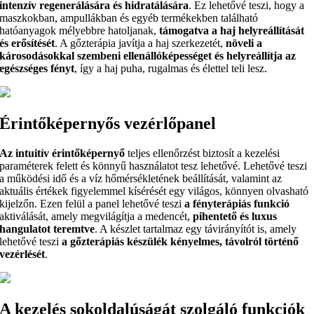
intenzív regenerálására és hidratálására
. Ez lehetővé teszi, hogy a
maszkokban, ampullákban és egyéb termékekben található
hatóanyagok mélyebbre hatoljanak,
támogatva a haj helyreállítását
és erősítését
. A gőzterápia javítja a haj szerkezetét,
növeli a
károsodásokkal szembeni ellenállóképességet és helyreállítja az
egészséges fényt
, így a haj puha, rugalmas és élettel teli lesz.
Érintőképernyős vezérlőpanel
Az intuitív érintőképernyő
teljes ellenőrzést biztosít a kezelési
paraméterek felett és könnyű használatot tesz lehetővé. Lehetővé teszi
a működési idő és a víz hőmérsékletének beállítását, valamint az
aktuális értékek figyelemmel kísérését egy világos, könnyen olvasható
kijelzőn. Ezen felül a panel lehetővé teszi
a fényterápiás funkció
aktiválását, amely megvilágítja a medencét,
pihentető és luxus
hangulatot teremtve
. A készlet tartalmaz egy távirányítót is, amely
lehetővé teszi
a gőzterápiás készülék kényelmes, távolról történő
vezérlését
.
A kezelés sokoldalúságát szolgáló funkciók