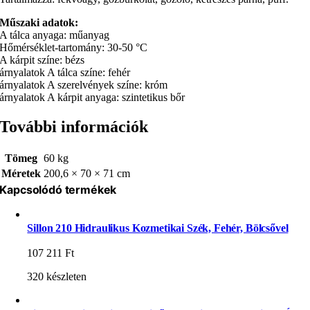
Műszaki adatok:
A tálca anyaga: műanyag
Hőmérséklet-tartomány: 30-50 °C
A kárpit színe: bézs
árnyalatok A tálca színe: fehér
árnyalatok A szerelvények színe: króm
árnyalatok A kárpit anyaga: szintetikus bőr
További információk
Tömeg
60 kg
Méretek
200,6 × 70 × 71 cm
Kapcsolódó termékek
Sillon 210 Hidraulikus Kozmetikai Szék, Fehér, Bölcsővel
107 211
Ft
320 készleten