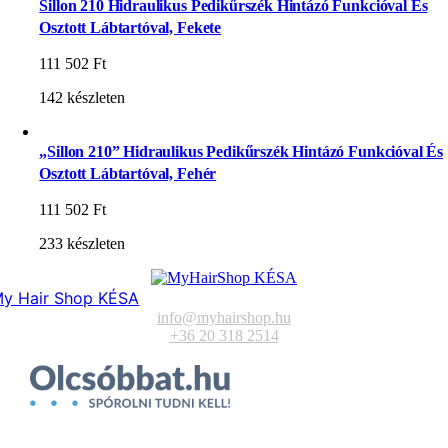
Sillon 210 Hidraulikus Pedikűrszék Hintázó Funkcióval És
Osztott Lábtartóval, Fekete
111 502
Ft
142 készleten
„Sillon 210” Hidraulikus Pedikűrszék Hintázó Funkcióval És
Osztott Lábtartóval, Fehér
111 502
Ft
233 készleten
y Hair Shop KÉSA
info@myhairshop.hu
+36 20 318 2514