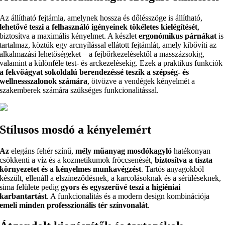
Az állítható fejtámla, amelynek hossza és dőlésszöge is állítható,
lehetővé teszi a felhasználó igényeinek tökéletes kielégítését
,
biztosítva a maximális kényelmet. A készlet
ergonómikus párnákat
is
tartalmaz, köztük egy arcnyílással ellátott fejtámlát, amely kibővíti az
alkalmazási lehetőségeket – a fejbőrkezelésektől a masszázsokig,
valamint a különféle test- és arckezelésekig. Ezek a praktikus funkciók
a fekvőágyat sokoldalú berendezéssé teszik a szépség- és
wellnessszalonok számára
, ötvözve a vendégek kényelmét a
szakemberek számára szükséges funkcionalitással.
Stílusos mosdó a kényelemért
Az
elegáns fehér színű,
mély műanyag mosdókagyló
hatékonyan
csökkenti a víz és a kozmetikumok fröccsenését,
biztosítva a tiszta
környezetet és a kényelmes munkavégzést
. Tartós anyagokból
készült, ellenáll a elszíneződésnek, a karcolásoknak és a sérüléseknek,
sima felülete pedig
gyors és egyszerűvé teszi a higiéniai
karbantartást
. A funkcionalitás és a modern design kombinációja
emeli minden professzionális tér színvonalát
.