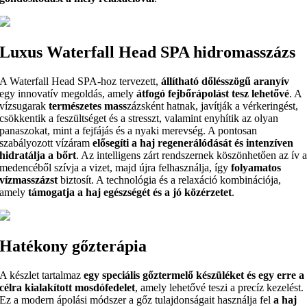
Luxus Waterfall Head SPA hidromasszázs
A Waterfall Head SPA-hoz tervezett,
állítható dőlésszögű aranyív
egy innovatív megoldás, amely
átfogó fejbőrápolást tesz lehetővé
. A
vízsugarak
természetes mass
zázsként hatnak, javítják a vérkeringést,
csökkentik a feszültséget és a stresszt, valamint enyhítik az olyan
panaszokat, mint a fejfájás és a nyaki merevség. A pontosan
szabályozott vízáram
elősegíti a haj regenerálódását és intenzíven
hidratálja a bőrt
. Az intelligens zárt rendszernek köszönhetően az ív 
medencéből szívja a vizet, majd újra felhasználja, így
folyamatos
vízmasszázst
biztosít. A technológia és a relaxáció kombinációja,
amely
támogatja a haj egészségét és a jó közérzetet
.
Hatékony gőzterápia
A készlet tartalmaz
egy speciális gőztermelő készüléket és egy erre a
célra kialakított mosdófedelet
, amely lehetővé teszi a precíz kezelést.
Ez a modern ápolási módszer a gőz tulajdonságait használja fel
a haj