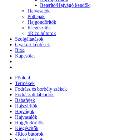
Beterítő/Hajvágó kendők
Hajvasalók
Póthajak
Hajgöndörítők
Kiegészítők
4Rico bútorok
Szolgáltatások
Gyakori kérdések
Blog
Kapcsolat
Főoldal
Termékek
Fodrász és borbély székek
Fodrászati lábtartók
Babafejek
Hajszárítók
Hajvágók
Hajvasalók
Hajgöndörítők
Kiegészítők
4Rico bútorok
Szolgáltatások