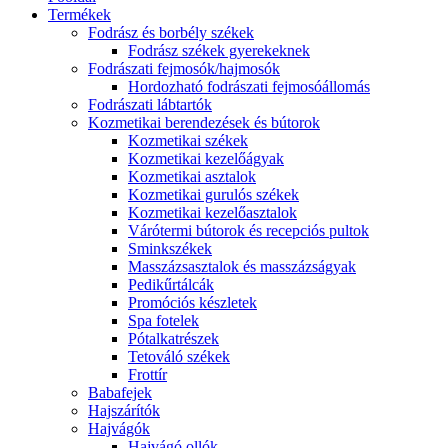
Termékek
Fodrász és borbély székek
Fodrász székek gyerekeknek
Fodrászati fejmosók/hajmosók
Hordozható fodrászati fejmosóállomás
Fodrászati lábtartók
Kozmetikai berendezések és bútorok
Kozmetikai székek
Kozmetikai kezelőágyak
Kozmetikai asztalok
Kozmetikai gurulós székek
Kozmetikai kezelőasztalok
Várótermi bútorok és recepciós pultok
Sminkszékek
Masszázsasztalok és masszázságyak
Pedikűrtálcák
Promóciós készletek
Spa fotelek
Pótalkatrészek
Tetováló székek
Frottír
Babafejek
Hajszárítók
Hajvágók
Hajvágó ollók