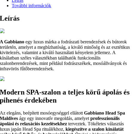
Leírás
További információk
Leírás
A Gabbiano
egy luxus márka a fodrászati berendezések és bútorok
területén, amelyet a megbízhatóság, a kiváló minőség és az esztétikus
kivitelezés, valamint a kiváló használati kényelem jellemez. A
kínálatban széles választékban találhatók funkcionális
szalonberendezések, mint például fodrászszékek, mosóállványok és
infravörös fűtőberendezések.
Modern SPA-szalon a teljes körű ápolás és
pihenés érdekében
Az elegáns, beépített mosóegységgel ellátott
Gabbiano Head Spa
Maldives
ágy egy innovatív megoldás, amelyet
professzionális
ápolási és relaxációs kezelésekhez
terveztek. Tökéletes választás
luxus japán Head Spa rituálékhoz,
kiegészítve a szalon kínálatát