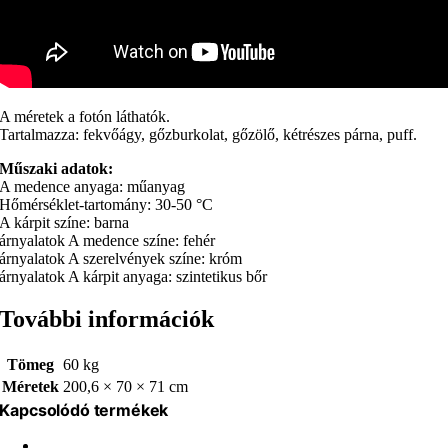
A méretek a fotón láthatók.
Tartalmazza: fekvőágy, gőzburkolat, gőzölő, kétrészes párna, puff.
Műszaki adatok:
A medence anyaga: műanyag
Hőmérséklet-tartomány: 30-50 °C
A kárpit színe: barna
árnyalatok A medence színe: fehér
árnyalatok A szerelvények színe: króm
árnyalatok A kárpit anyaga: szintetikus bőr
További információk
Tömeg
60 kg
Méretek
200,6 × 70 × 71 cm
Kapcsolódó termékek