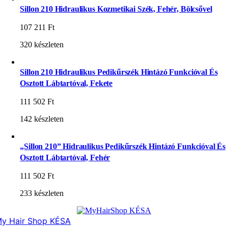
Sillon 210 Hidraulikus Kozmetikai Szék, Fehér, Bölcsővel
107 211
Ft
320 készleten
Sillon 210 Hidraulikus Pedikűrszék Hintázó Funkcióval És
Osztott Lábtartóval, Fekete
111 502
Ft
142 készleten
„Sillon 210” Hidraulikus Pedikűrszék Hintázó Funkcióval És
Osztott Lábtartóval, Fehér
111 502
Ft
233 készleten
y Hair Shop KÉSA