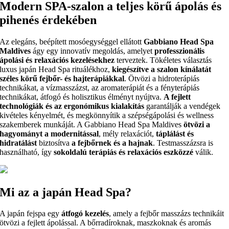
Modern SPA-szalon a teljes körű ápolás és
pihenés érdekében
Az elegáns, beépített mosóegységgel ellátott
Gabbiano Head Spa
Maldives
ágy egy innovatív megoldás, amelyet
professzionális
ápolási és relaxációs kezelésekhez
terveztek. Tökéletes választás
luxus japán Head Spa rituálékhoz,
kiegészítve a szalon kínálatát
széles körű fejbőr- és hajterápiákkal
. Ötvözi a hidroterápiás
technikákat, a vízmasszázst, az aromaterápiát és a fényterápiás
technikákat, átfogó és holisztikus élményt nyújtva.
A fejlett
technológiák és az ergonómikus kialakítás
garantálják a vendégek
kivételes kényelmét, és megkönnyítik a szépségápolási és wellness
szakemberek munkáját. A Gabbiano Head Spa Maldives
ötvözi a
hagyományt a modernitással
, mély relaxációt,
táplálást és
hidratálást
biztosítva
a fejbőrnek és a hajnak
. Testmasszázsra is
használható, így
sokoldalú terápiás és relaxációs eszközzé
válik.
Mi az a japán Head Spa?
A japán fejspa egy
átfogó kezelés
, amely a fejbőr masszázs technikáit
ötvözi a fejlett ápolással. A bőrradíroknak, maszkoknak és aromás