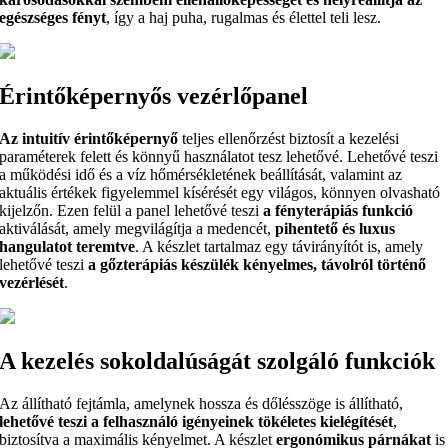
egészséges fényt
, így a haj puha, rugalmas és élettel teli lesz.
Érintőképernyős vezérlőpanel
Az intuitív érintőképernyő
teljes ellenőrzést biztosít a kezelési
paraméterek felett és könnyű használatot tesz lehetővé. Lehetővé teszi
a működési idő és a víz hőmérsékletének beállítását, valamint az
aktuális értékek figyelemmel kísérését egy világos, könnyen olvasható
kijelzőn. Ezen felül a panel lehetővé teszi
a fényterápiás funkció
aktiválását, amely megvilágítja a medencét,
pihentető és luxus
hangulatot teremtve
. A készlet tartalmaz egy távirányítót is, amely
lehetővé teszi
a gőzterápiás készülék kényelmes, távolról történő
vezérlését
.
A kezelés sokoldalúságát szolgáló funkciók
Az állítható fejtámla, amelynek hossza és dőlésszöge is állítható,
lehetővé teszi a felhasználó igényeinek tökéletes kielégítését
,
biztosítva a maximális kényelmet. A készlet
ergonómikus párnákat
is