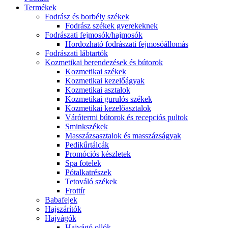
Termékek
Fodrász és borbély székek
Fodrász székek gyerekeknek
Fodrászati fejmosók/hajmosók
Hordozható fodrászati fejmosóállomás
Fodrászati lábtartók
Kozmetikai berendezések és bútorok
Kozmetikai székek
Kozmetikai kezelőágyak
Kozmetikai asztalok
Kozmetikai gurulós székek
Kozmetikai kezelőasztalok
Várótermi bútorok és recepciós pultok
Sminkszékek
Masszázsasztalok és masszázságyak
Pedikűrtálcák
Promóciós készletek
Spa fotelek
Pótalkatrészek
Tetováló székek
Frottír
Babafejek
Hajszárítók
Hajvágók
Hajvágó ollók