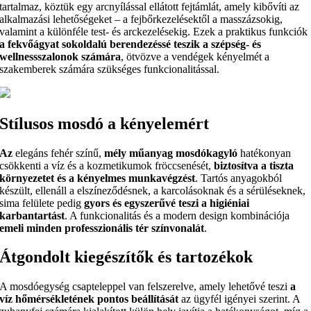
tartalmaz, köztük egy arcnyílással ellátott fejtámlát, amely kibővíti az
alkalmazási lehetőségeket – a fejbőrkezelésektől a masszázsokig,
valamint a különféle test- és arckezelésekig. Ezek a praktikus funkciók
a fekvőágyat sokoldalú berendezéssé teszik a szépség- és
wellnessszalonok számára
, ötvözve a vendégek kényelmét a
szakemberek számára szükséges funkcionalitással.
Stílusos mosdó a kényelemért
Az
elegáns fehér színű,
mély műanyag mosdókagyló
hatékonyan
csökkenti a víz és a kozmetikumok fröccsenését,
biztosítva a tiszta
környezetet és a kényelmes munkavégzést
. Tartós anyagokból
készült, ellenáll a elszíneződésnek, a karcolásoknak és a sérüléseknek,
sima felülete pedig
gyors és egyszerűvé teszi a higiéniai
karbantartást
. A funkcionalitás és a modern design kombinációja
emeli minden professzionális tér színvonalát
.
Átgondolt kiegészítők és tartozékok
A mosdóegység csapteleppel van felszerelve, amely lehetővé teszi
a
víz hőmérsékletének pontos beállítását
az ügyfél igényei szerint. A