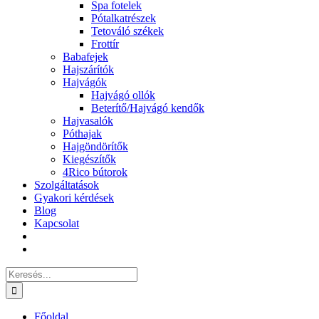
Spa fotelek
Pótalkatrészek
Tetováló székek
Frottír
Babafejek
Hajszárítók
Hajvágók
Hajvágó ollók
Beterítő/Hajvágó kendők
Hajvasalók
Póthajak
Hajgöndörítők
Kiegészítők
4Rico bútorok
Szolgáltatások
Gyakori kérdések
Blog
Kapcsolat
Keresés...
Főoldal