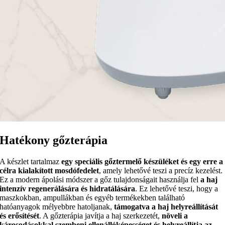
Hatékony gőzterápia
A készlet tartalmaz
egy speciális gőztermelő készüléket és egy erre a
célra kialakított mosdófedelet
, amely lehetővé teszi a precíz kezelést.
Ez a modern ápolási módszer a gőz tulajdonságait használja fel
a haj
intenzív regenerálására és hidratálására
. Ez lehetővé teszi, hogy a
maszkokban, ampullákban és egyéb termékekben található
hatóanyagok mélyebbre hatoljanak,
támogatva a haj helyreállítását
és erősítését
. A gőzterápia javítja a haj szerkezetét,
növeli a
károsodásokkal szembeni ellenállóképességet és helyreállítja az