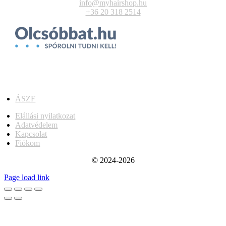
info@myhairshop.hu
+36 20 318 2514
ÁSZF
Elállási nyilatkozat
Adatvédelem
Kapcsolat
Fiókom
© 2024-2026
Page load link