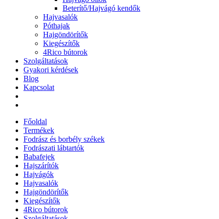
Beterítő/Hajvágó kendők
Hajvasalók
Póthajak
Hajgöndörítők
Kiegészítők
4Rico bútorok
Szolgáltatások
Gyakori kérdések
Blog
Kapcsolat
Főoldal
Termékek
Fodrász és borbély székek
Fodrászati lábtartók
Babafejek
Hajszárítók
Hajvágók
Hajvasalók
Hajgöndörítők
Kiegészítők
4Rico bútorok
Szolgáltatások