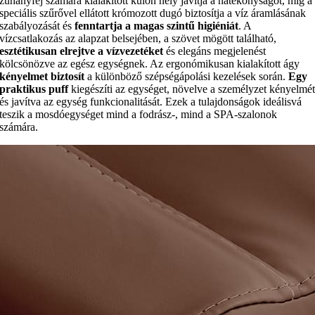
zuhanyfej számára kialakított külön hely javítja a hatékonyságot, míg a
speciális szűrővel ellátott krómozott dugó biztosítja a víz áramlásának
szabályozását és
fenntartja a magas szintű higiéniát
. A
vízcsatlakozás az alapzat belsejében, a szövet mögött található,
esztétikusan elrejtve a vízvezetéket
és elegáns megjelenést
kölcsönözve az egész egységnek. Az ergonómikusan kialakított ágy
kényelmet biztosít
a különböző szépségápolási kezelések során.
Egy
praktikus puff
kiegészíti az egységet, növelve a személyzet kényelmé
és javítva az egység funkcionalitását. Ezek a tulajdonságok ideálisvá
teszik a mosdóegységet mind a fodrász-, mind a SPA-szalonok
számára.