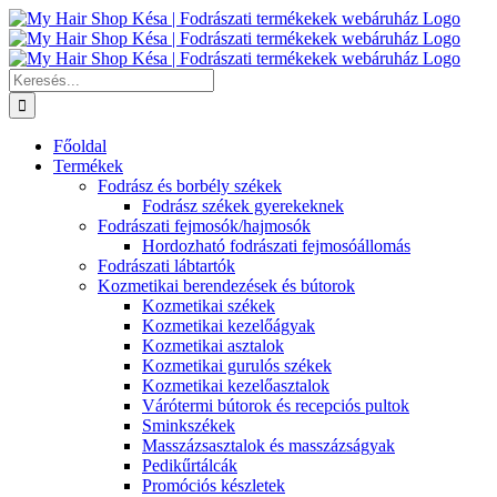
Kihagyás
Keresés...
Főoldal
Termékek
Fodrász és borbély székek
Fodrász székek gyerekeknek
Fodrászati fejmosók/hajmosók
Hordozható fodrászati fejmosóállomás
Fodrászati lábtartók
Kozmetikai berendezések és bútorok
Kozmetikai székek
Kozmetikai kezelőágyak
Kozmetikai asztalok
Kozmetikai gurulós székek
Kozmetikai kezelőasztalok
Várótermi bútorok és recepciós pultok
Sminkszékek
Masszázsasztalok és masszázságyak
Pedikűrtálcák
Promóciós készletek