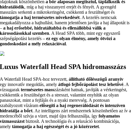
olajoknak köszönhetően
a bőr alaposan megtisztul, táplálkozik és
hidratálódik
, míg a haj visszanyeri erejét és fényét. A gyengéd
masszázs serkenti a mikrokeringést, csökkenti a feszültséget és
támogatja a haj természetes növekedését
. A kezelés nemcsak
megakadályozza a hajhullást, hanem jelentősen javítja a haj állapotát is
–
a haj erősebbé, hidratáltabbá és ellenállóbbá válik a
károsodásokkal szemben
. A Head SPA több, mint egy egyszerű
szépségápolási kezelés –
ez egy olyan élmény, amely ötvözi a
gondoskodást a mély relaxációval
.
Luxus Waterfall Head SPA hidromasszázs
A Waterfall Head SPA-hoz tervezett,
állítható dőlésszögű aranyív
egy innovatív megoldás, amely
átfogó fejbőrápolást tesz lehetővé
. A
vízsugarak
természetes mass
zázsként hatnak, javítják a vérkeringést,
csökkentik a feszültséget és a stresszt, valamint enyhítik az olyan
panaszokat, mint a fejfájás és a nyaki merevség. A pontosan
szabályozott vízáram
elősegíti a haj regenerálódását és intenzíven
hidratálja a bőrt
. Az intelligens zárt rendszernek köszönhetően az ív 
medencéből szívja a vizet, majd újra felhasználja, így
folyamatos
vízmasszázst
biztosít. A technológia és a relaxáció kombinációja,
amely
támogatja a haj egészségét és a jó közérzetet
.