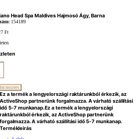
iano Head Spa Maldives Hajmosó Ágy, Barna
zám:
154189
27
Ft
leten
zleten
ano
ves
só
ba teszem
Ez a termék a lengyelországi raktárunkból érkezik, az
ActiveShop partnerünk forgalmazza. A várható szállítási
iség
idő 5-7 munkanap.
Ez a termék a lengyelországi
raktárunkból érkezik, az ActiveShop partnerünk
forgalmazza. A várható szállítási idő 5-7 munkanap.
Termékleírás