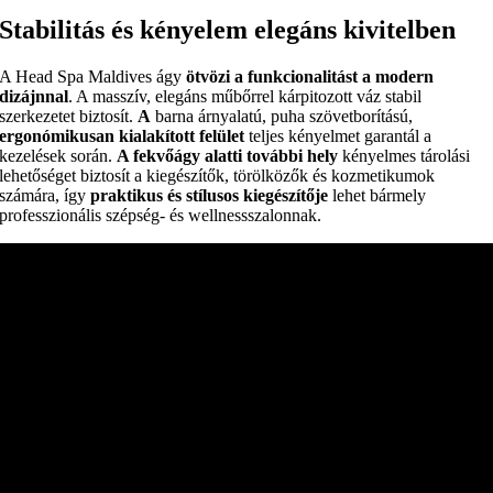
Stabilitás és kényelem elegáns kivitelben
A Head Spa Maldives ágy
ötvözi a funkcionalitást a modern
dizájnnal
. A masszív, elegáns műbőrrel kárpitozott váz stabil
szerkezetet biztosít.
A
barna árnyalatú, puha szövetborítású,
ergonómikusan kialakított felület
teljes kényelmet garantál a
kezelések során.
A fekvőágy alatti további hely
kényelmes tárolási
lehetőséget biztosít a kiegészítők, törölközők és kozmetikumok
számára, így
praktikus és stílusos kiegészítője
lehet bármely
professzionális szépség- és wellnessszalonnak.