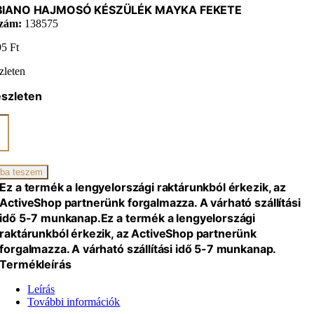
IANO HAJMOSÓ KÉSZÜLÉK MAYKA FEKETE
zám:
138575
95
Ft
zleten
észleten
BIANO
MOSÓ
ÜLÉK
KA
TE
ba teszem
iség
Ez a termék a lengyelországi raktárunkból érkezik, az
ActiveShop partnerünk forgalmazza. A várható szállítási
idő 5-7 munkanap.
Ez a termék a lengyelországi
raktárunkból érkezik, az ActiveShop partnerünk
forgalmazza. A várható szállítási idő 5-7 munkanap.
Termékleírás
Leírás
További információk