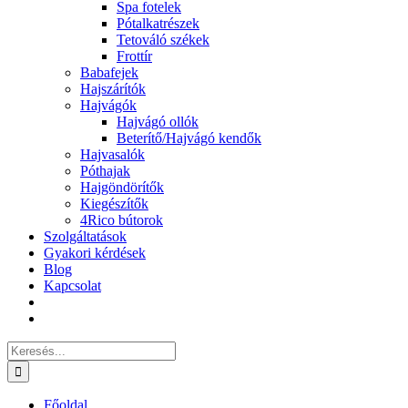
Spa fotelek
Pótalkatrészek
Tetováló székek
Frottír
Babafejek
Hajszárítók
Hajvágók
Hajvágó ollók
Beterítő/Hajvágó kendők
Hajvasalók
Póthajak
Hajgöndörítők
Kiegészítők
4Rico bútorok
Szolgáltatások
Gyakori kérdések
Blog
Kapcsolat
Keresés...
Főoldal