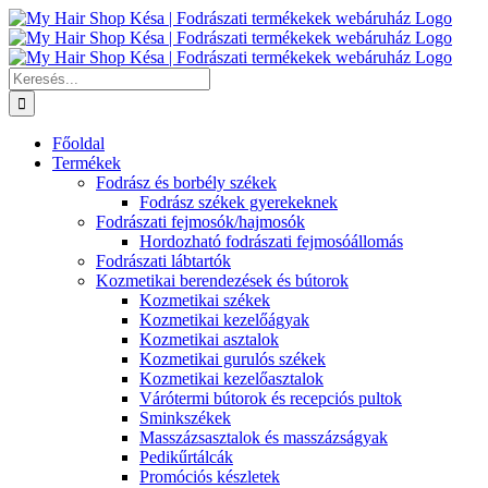
Kihagyás
Keresés...
Főoldal
Termékek
Fodrász és borbély székek
Fodrász székek gyerekeknek
Fodrászati fejmosók/hajmosók
Hordozható fodrászati fejmosóállomás
Fodrászati lábtartók
Kozmetikai berendezések és bútorok
Kozmetikai székek
Kozmetikai kezelőágyak
Kozmetikai asztalok
Kozmetikai gurulós székek
Kozmetikai kezelőasztalok
Várótermi bútorok és recepciós pultok
Sminkszékek
Masszázsasztalok és masszázságyak
Pedikűrtálcák
Promóciós készletek