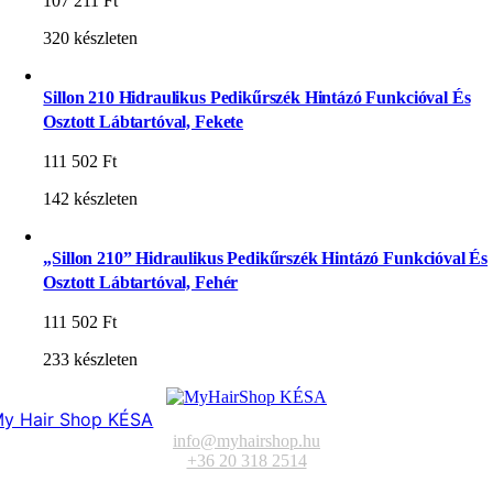
107 211
Ft
320 készleten
Sillon 210 Hidraulikus Pedikűrszék Hintázó Funkcióval És
Osztott Lábtartóval, Fekete
111 502
Ft
142 készleten
„Sillon 210” Hidraulikus Pedikűrszék Hintázó Funkcióval És
Osztott Lábtartóval, Fehér
111 502
Ft
233 készleten
y Hair Shop KÉSA
info@myhairshop.hu
+36 20 318 2514