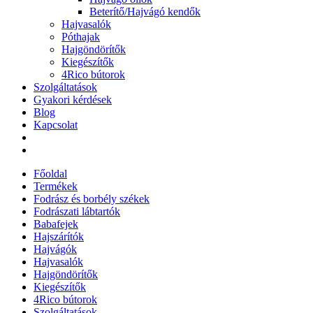
Beterítő/Hajvágó kendők
Hajvasalók
Póthajak
Hajgöndörítők
Kiegészítők
4Rico bútorok
Szolgáltatások
Gyakori kérdések
Blog
Kapcsolat
Főoldal
Termékek
Fodrász és borbély székek
Fodrászati lábtartók
Babafejek
Hajszárítók
Hajvágók
Hajvasalók
Hajgöndörítők
Kiegészítők
4Rico bútorok
Szolgáltatások