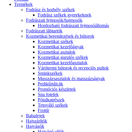
Termékek
Fodrász és borbély székek
Fodrász székek gyerekeknek
Fodrászati fejmosók/hajmosók
Hordozható fodrászati fejmosóállomás
Fodrászati lábtartók
Kozmetikai berendezések és bútorok
Kozmetikai székek
Kozmetikai kezelőágyak
Kozmetikai asztalok
Kozmetikai gurulós székek
Kozmetikai kezelőasztalok
Várótermi bútorok és recepciós pultok
Sminkszékek
Masszázsasztalok és masszázságyak
Pedikűrtálcák
Promóciós készletek
Spa fotelek
Pótalkatrészek
Tetováló székek
Frottír
Babafejek
Hajszárítók
Hajvágók
Hajvágó ollók