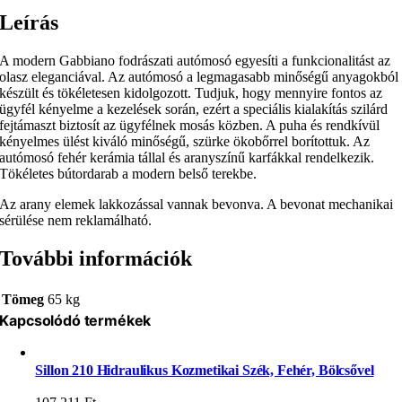
Leírás
A modern Gabbiano fodrászati autómosó egyesíti a funkcionalitást az
olasz eleganciával. Az autómosó a legmagasabb minőségű anyagokból
készült és tökéletesen kidolgozott. Tudjuk, hogy mennyire fontos az
ügyfél kényelme a kezelések során, ezért a speciális kialakítás szilárd
fejtámaszt biztosít az ügyfélnek mosás közben. A puha és rendkívül
kényelmes ülést kiváló minőségű, szürke ökobőrrel borítottuk. Az
autómosó fehér kerámia tállal és aranyszínű karfákkal rendelkezik.
Tökéletes bútordarab a modern belső terekbe.
Az arany elemek lakkozással vannak bevonva. A bevonat mechanikai
sérülése nem reklamálható.
További információk
Tömeg
65 kg
Kapcsolódó termékek
Sillon 210 Hidraulikus Kozmetikai Szék, Fehér, Bölcsővel