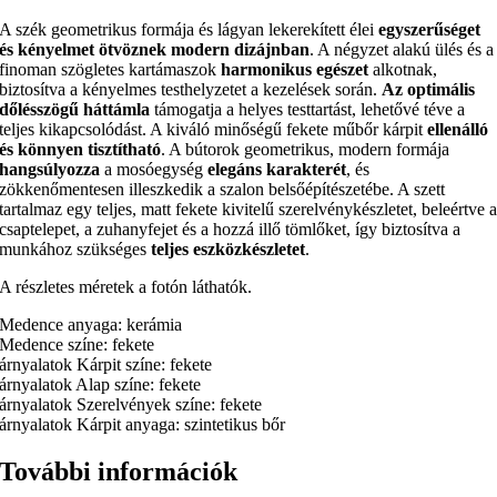
A szék geometrikus formája és lágyan lekerekített élei
egyszerűséget
és kényelmet ötvöznek modern dizájnban
. A négyzet alakú ülés és a
finoman szögletes kartámaszok
harmonikus egészet
alkotnak,
biztosítva a kényelmes testhelyzetet a kezelések során.
Az optimális
dőlésszögű háttámla
támogatja a helyes testtartást, lehetővé téve a
teljes kikapcsolódást. A kiváló minőségű fekete műbőr kárpit
ellenálló
és könnyen tisztítható
. A bútorok geometrikus, modern formája
hangsúlyozza
a mosóegység
elegáns karakterét
, és
zökkenőmentesen illeszkedik a szalon belsőépítészetébe. A szett
tartalmaz egy teljes, matt fekete kivitelű szerelvénykészletet, beleértve 
csaptelepet, a zuhanyfejet és a hozzá illő tömlőket, így biztosítva a
munkához szükséges
teljes eszközkészletet
.
A részletes méretek a fotón láthatók.
Medence anyaga: kerámia
Medence színe: fekete
árnyalatok Kárpit színe: fekete
árnyalatok Alap színe: fekete
árnyalatok Szerelvények színe: fekete
árnyalatok Kárpit anyaga: szintetikus bőr
További információk