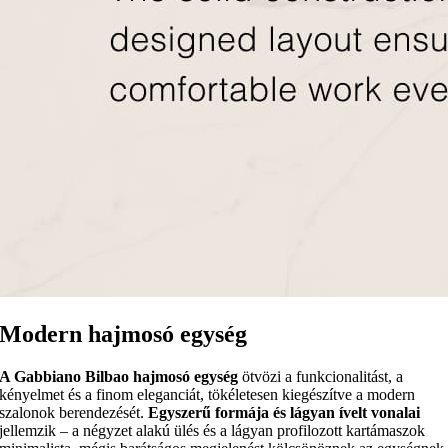
Modern hajmosó egység
A Gabbiano Bilbao hajmosó egység
ötvözi a funkcionalitást, a
kényelmet és a finom eleganciát, tökéletesen kiegészítve a modern
szalonok berendezését.
Egyszerű formája és lágyan ívelt vonalai
jellemzik – a négyzet alakú ülés és a lágyan profilozott kartámaszok