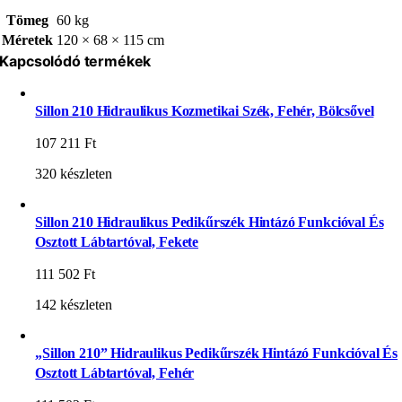
Tömeg
60 kg
Méretek
120 × 68 × 115 cm
Kapcsolódó termékek
Sillon 210 Hidraulikus Kozmetikai Szék, Fehér, Bölcsővel
107 211
Ft
320 készleten
Sillon 210 Hidraulikus Pedikűrszék Hintázó Funkcióval És
Osztott Lábtartóval, Fekete
111 502
Ft
142 készleten
„Sillon 210” Hidraulikus Pedikűrszék Hintázó Funkcióval És
Osztott Lábtartóval, Fehér