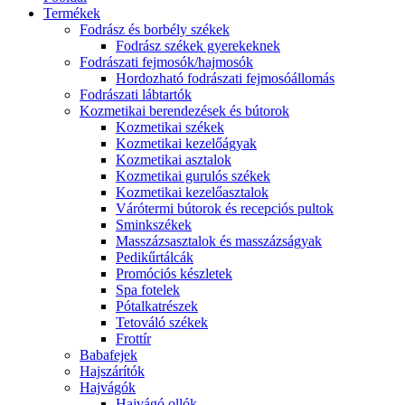
Termékek
Fodrász és borbély székek
Fodrász székek gyerekeknek
Fodrászati fejmosók/hajmosók
Hordozható fodrászati fejmosóállomás
Fodrászati lábtartók
Kozmetikai berendezések és bútorok
Kozmetikai székek
Kozmetikai kezelőágyak
Kozmetikai asztalok
Kozmetikai gurulós székek
Kozmetikai kezelőasztalok
Várótermi bútorok és recepciós pultok
Sminkszékek
Masszázsasztalok és masszázságyak
Pedikűrtálcák
Promóciós készletek
Spa fotelek
Pótalkatrészek
Tetováló székek
Frottír
Babafejek
Hajszárítók
Hajvágók
Hajvágó ollók