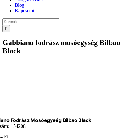
Blog
Kapcsolat
Keresés...
Gabbiano fodrász mosóegység Bilbao
Black
iano Fodrász Mosóegység Bilbao Black
zám:
154208
54
Ft