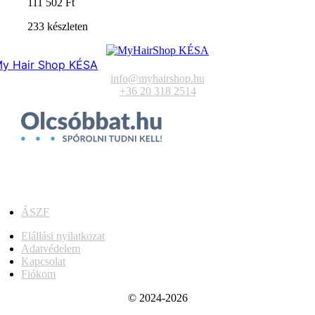
111 502
Ft
233 készleten
y Hair Shop KÉSA
info@myhairshop.hu
+36 20 318 2514
ÁSZF
Elállási nyilatkozat
Adatvédelem
Kapcsolat
Fiókom
© 2024-2026