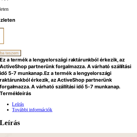
leten
zleten
ano
z
gység
ba teszem
iség
Ez a termék a lengyelországi raktárunkból érkezik, az
ActiveShop partnerünk forgalmazza. A várható szállítási
idő 5-7 munkanap.
Ez a termék a lengyelországi
raktárunkból érkezik, az ActiveShop partnerünk
forgalmazza. A várható szállítási idő 5-7 munkanap.
Termékleírás
Leírás
További információk
Leírás