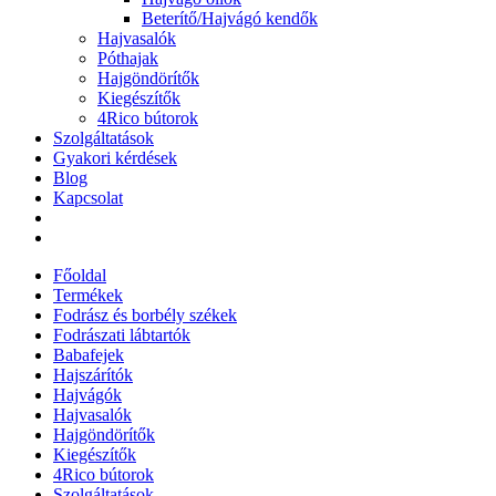
Beterítő/Hajvágó kendők
Hajvasalók
Póthajak
Hajgöndörítők
Kiegészítők
4Rico bútorok
Szolgáltatások
Gyakori kérdések
Blog
Kapcsolat
Főoldal
Termékek
Fodrász és borbély székek
Fodrászati lábtartók
Babafejek
Hajszárítók
Hajvágók
Hajvasalók
Hajgöndörítők
Kiegészítők
4Rico bútorok
Szolgáltatások