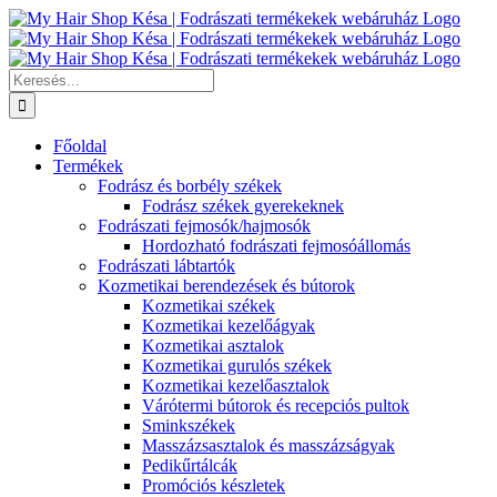
Kihagyás
Keresés...
Főoldal
Termékek
Fodrász és borbély székek
Fodrász székek gyerekeknek
Fodrászati fejmosók/hajmosók
Hordozható fodrászati fejmosóállomás
Fodrászati lábtartók
Kozmetikai berendezések és bútorok
Kozmetikai székek
Kozmetikai kezelőágyak
Kozmetikai asztalok
Kozmetikai gurulós székek
Kozmetikai kezelőasztalok
Várótermi bútorok és recepciós pultok
Sminkszékek
Masszázsasztalok és masszázságyak
Pedikűrtálcák
Promóciós készletek