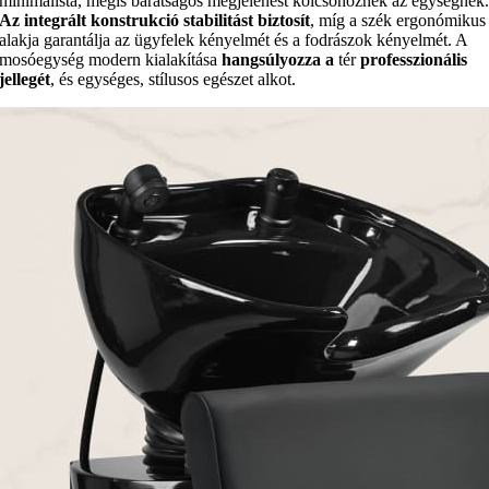
minimalista, mégis barátságos megjelenést kölcsönöznek az egységnek
Az integrált konstrukció stabilitást biztosít
, míg a szék ergonómikus
alakja garantálja az ügyfelek kényelmét és a fodrászok kényelmét. A
mosóegység modern kialakítása
hangsúlyozza a
tér
professzionális
jellegét
, és egységes, stílusos egészet alkot.