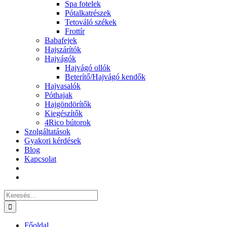
Spa fotelek
Pótalkatrészek
Tetováló székek
Frottír
Babafejek
Hajszárítók
Hajvágók
Hajvágó ollók
Beterítő/Hajvágó kendők
Hajvasalók
Póthajak
Hajgöndörítők
Kiegészítők
4Rico bútorok
Szolgáltatások
Gyakori kérdések
Blog
Kapcsolat
Keresés...
Főoldal