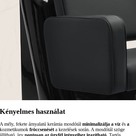
Kényelmes használat
A mély, fekete árnyalatú kerámia mosdótál
minimalizálja a víz
és
a
kozmetikumok
fröccsenését
a kezelések során. A mosdótál szöge
állítható, így
pontosan az ügyfél igényeihez igazítható
. Tartós