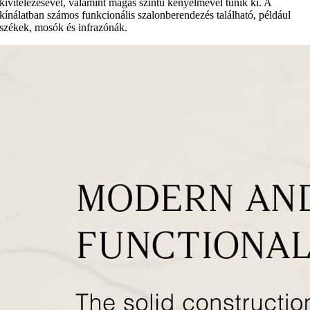
kivitelezésével, valamint magas szintű kényelmével tűnik ki. A
kínálatban számos funkcionális szalonberendezés található, például
székek, mosók és infrazónák.