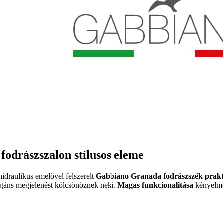
 fodrászszalon stílusos eleme
idraulikus emelővel felszerelt
Gabbiano Granada fodrászszék prakt
egáns megjelenést kölcsönöznek neki.
Magas funkcionalitása
kényelmet