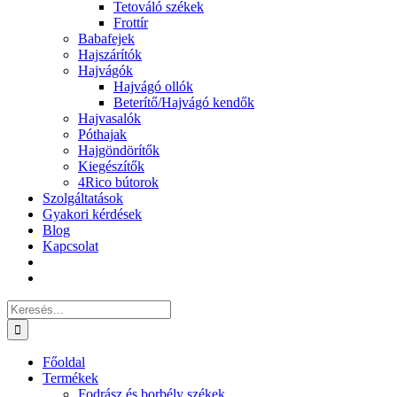
Tetováló székek
Frottír
Babafejek
Hajszárítók
Hajvágók
Hajvágó ollók
Beterítő/Hajvágó kendők
Hajvasalók
Póthajak
Hajgöndörítők
Kiegészítők
4Rico bútorok
Szolgáltatások
Gyakori kérdések
Blog
Kapcsolat
Keresés...
Főoldal
Termékek
Fodrász és borbély székek