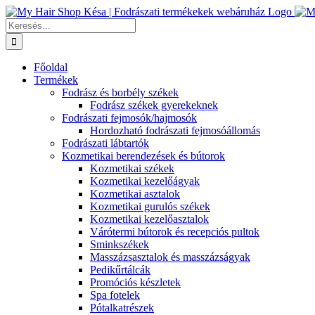
Kihagyás
Keresés...
Főoldal
Termékek
Fodrász és borbély székek
Fodrász székek gyerekeknek
Fodrászati fejmosók/hajmosók
Hordozható fodrászati fejmosóállomás
Fodrászati lábtartók
Kozmetikai berendezések és bútorok
Kozmetikai székek
Kozmetikai kezelőágyak
Kozmetikai asztalok
Kozmetikai gurulós székek
Kozmetikai kezelőasztalok
Várótermi bútorok és recepciós pultok
Sminkszékek
Masszázsasztalok és masszázságyak
Pedikűrtálcák
Promóciós készletek
Spa fotelek
Pótalkatrészek