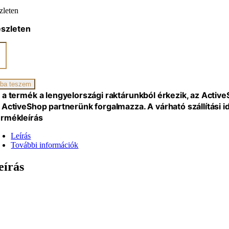
zleten
észleten
ano
z
ba teszem
iség
 a termék a lengyelországi raktárunkból érkezik, az Activ
 ActiveShop partnerünk forgalmazza. A várható szállítási 
rmékleírás
Leírás
További információk
eírás