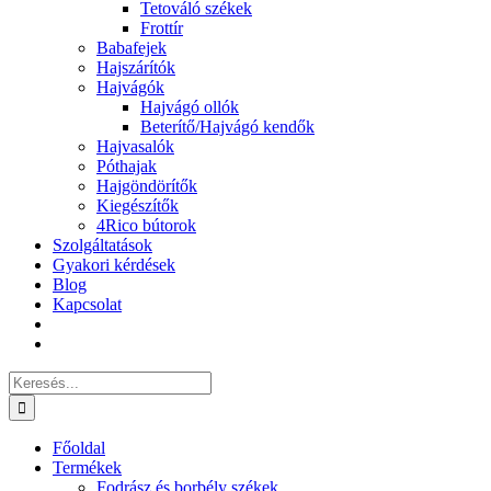
Tetováló székek
Frottír
Babafejek
Hajszárítók
Hajvágók
Hajvágó ollók
Beterítő/Hajvágó kendők
Hajvasalók
Póthajak
Hajgöndörítők
Kiegészítők
4Rico bútorok
Szolgáltatások
Gyakori kérdések
Blog
Kapcsolat
Keresés...
Főoldal
Termékek
Fodrász és borbély székek