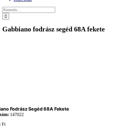
Keresés...
Gabbiano fodrász segéd 68A fekete
iano Fodrász Segéd 68A Fekete
zám:
147022
4
Ft