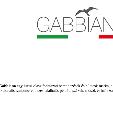
Gabbiano
egy luxus olasz fodrászati berendezések és bútorok márka, a
nkcionális szalonberendezés található, például székek, mosók és infrazó