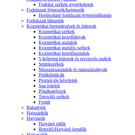
Fodrász székek gyerekeknek
Fodrászati fejmosók/hajmosók
Hordozható fodrászati fejmosóállomás
Fodrászati lábtartók
Kozmetikai berendezések és bútorok
Kozmetikai székek
Kozmetikai kezelőágyak
Kozmetikai asztalok
Kozmetikai gurulós székek
Kozmetikai kezelőasztalok
Várótermi bútorok és recepciós pultok
Sminkszékek
Masszázsasztalok és masszázságyak
Pedikűrtálcák
Promóciós készletek
Spa fotelek
Pótalkatrészek
Tetováló székek
Frottír
Babafejek
Hajszárítók
Hajvágók
Hajvágó ollók
Beterítő/Hajvágó kendők
Hajvasalók