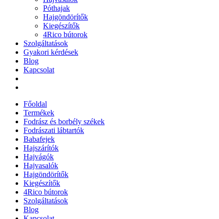
Póthajak
Hajgöndörítők
Kiegészítők
4Rico bútorok
Szolgáltatások
Gyakori kérdések
Blog
Kapcsolat
Főoldal
Termékek
Fodrász és borbély székek
Fodrászati lábtartók
Babafejek
Hajszárítók
Hajvágók
Hajvasalók
Hajgöndörítők
Kiegészítők
4Rico bútorok
Szolgáltatások
Blog
Kapcsolat