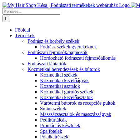
Kihagyás
Keresés...
Főoldal
Termékek
Fodrász és borbély székek
Fodrász székek gyerekeknek
Fodrászati fejmosók/hajmosók
Hordozható fodrászati fejmosóállomás
Fodrászati lábtartók
Kozmetikai berendezések és bútorok
Kozmetikai székek
Kozmetikai kezelőágyak
Kozmetikai asztalok
Kozmetikai gurulós székek
Kozmetikai kezelőasztalok
Várótermi bútorok és recepciós pultok
Sminkszékek
Masszázsasztalok és masszázságyak
Pedikűrtálcák
Promóciós készletek
Spa fotelek
Pótalkatrészek