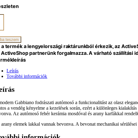
észleten
BIANO
MOSÓ
SÉG
O
D
ba teszem
 a termék a lengyelországi raktárunkból érkezik, az Activ
TE
 ActiveShop partnerünk forgalmazza. A várható szállítási 
iség
rmékleírás
Leírás
További információk
eírás
modern Gabbiano fodrászati ​​autómosó a funkcionalitást az olasz eleg
ntos a vendég kényelme a kezelések során, ezért a különleges kialakítás
vonva. Az autómosó fehér kerámia mosdóval és arany karfákkal rendelk
 arany elemek lakkal vannak bevonva. A bevonat mechanikai sérülései
ovábbi információk