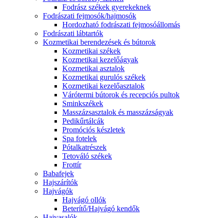
Fodrász székek gyerekeknek
Fodrászati fejmosók/hajmosók
Hordozható fodrászati fejmosóállomás
Fodrászati lábtartók
Kozmetikai berendezések és bútorok
Kozmetikai székek
Kozmetikai kezelőágyak
Kozmetikai asztalok
Kozmetikai gurulós székek
Kozmetikai kezelőasztalok
Várótermi bútorok és recepciós pultok
Sminkszékek
Masszázsasztalok és masszázságyak
Pedikűrtálcák
Promóciós készletek
Spa fotelek
Pótalkatrészek
Tetováló székek
Frottír
Babafejek
Hajszárítók
Hajvágók
Hajvágó ollók
Beterítő/Hajvágó kendők
Hajvasalók