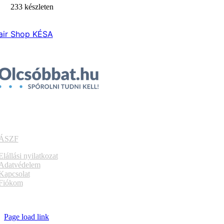
233 készleten
air Shop KÉSA
ÁSZF
Elállási nyilatkozat
Adatvédelem
Kapcsolat
Fiókom
Page load link