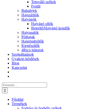
Tetováló székek
Frottír
Babafejek
Hajszárítók
Hajvágók
Hajvágó ollók
Beterítő/Hajvágó kendők
Hajvasalók
Póthajak
Hajgöndörítők
Kiegészítők
4Rico bútorok
Szolgáltatások
Gyakori kérdések
Blog
Kapcsolat
Keresés...
Főoldal
Termékek
Fodrász és borbély székek