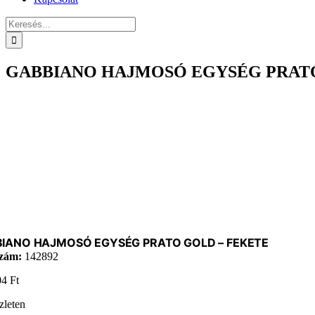
Keresés...
GABBIANO HAJMOSÓ EGYSÉG PRATO
IANO HAJMOSÓ EGYSÉG PRATO GOLD – FEKETE
zám:
142892
04
Ft
zleten