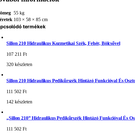
ömeg
55 kg
éretek
103 × 58 × 85 cm
pcsolódó termékek
Sillon 210 Hidraulikus Kozmetikai Szék, Fehér, Bölcsővel
107 211
Ft
320 készleten
Sillon 210 Hidraulikus Pedikűrszék Hintázó Funkcióval És Oszto
111 502
Ft
142 készleten
„Sillon 210” Hidraulikus Pedikűrszék Hintázó Funkcióval És Osz
111 502
Ft