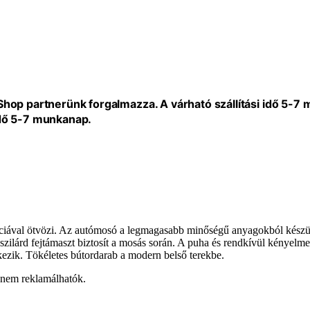
eShop partnerünk forgalmazza. A várható szállítási idő 5-7
idő 5-7 munkanap.
anciával ötvözi. Az autómosó a legmagasabb minőségű anyagokból készül
 szilárd fejtámaszt biztosít a mosás során. A puha és rendkívül kényelm
ezik. Tökéletes bútordarab a modern belső terekbe.
 nem reklamálhatók.