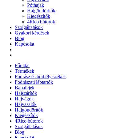
Póthajak
Hajgöndörítők
Kiegészítők
4Rico bútorok
Szolgáltatások
Gyakori kérdések
Blog
Kapcsolat
Főoldal
Termékek
Fodrász és borbély székek
Fodrászati lábtartók
Babafejek
Hajszárítók
Hajvágók
Hajvasalók
Hajgöndörítők
Kiegészítők
4Rico bútorok
Szolgáltatások
Blog
Kapcsolat