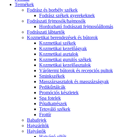
Termékek
Fodrász és borbély székek
Fodrász székek gyerekeknek
Fodrászati fejmosók/hajmosók
Hordozható fodrászati fejmosóállomás
Fodrászati lábtartók
Kozmetikai berendezések és bútorok
Kozmetikai székek
Kozmetikai kezelőágyak
Kozmetikai asztalok
Kozmetikai gurulós székek
Kozmetikai kezelőasztalok
Várótermi bútorok és recepciós pultok
Sminkszékek
Masszázsasztalok és masszázságyak
Pedikűrtálcák
Promóciós készletek
Spa fotelek
Pótalkatrészek
Tetováló székek
Frottír
Babafejek
Hajszárítók
Hajvágók
Hajvágó ollók