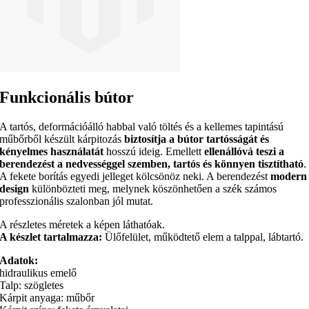
Funkcionális bútor
A tartós, deformációálló habbal való töltés és a kellemes tapintású
műbőrből készült kárpitozás
biztosítja a bútor tartósságát és
kényelmes használatát
hosszú ideig. Emellett
ellenállóvá teszi a
berendezést a nedvességgel szemben, tartós és könnyen tisztítható
.
A fekete borítás egyedi jelleget kölcsönöz neki. A berendezést
modern
design
különbözteti meg, melynek köszönhetően a szék számos
professzionális szalonban jól mutat.
A részletes méretek a képen láthatóak.
A készlet tartalmazza:
Ülőfelület, működtető elem a talppal, lábtartó.
Adatok:
hidraulikus emelő
Talp: szögletes
Kárpit anyaga: műbőr