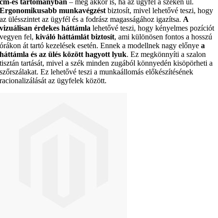
cm-es tartományban
– még akkor is, ha az ügyfél a széken ül.
Ergonomikusabb munkavégzést
biztosít, mivel lehetővé teszi, hogy
az ülésszintet az ügyfél és a fodrász magasságához igazítsa.
A
vizuálisan érdekes háttámla
lehetővé teszi, hogy kényelmes pozíciót
vegyen fel,
kiváló háttámlát biztosít
, ami különösen fontos a hosszú
órákon át tartó kezelések esetén. Ennek a modellnek nagy előnye
a
háttámla és az ülés között hagyott lyuk
. Ez megkönnyíti a szalon
tisztán tartását, mivel a szék minden zugából könnyedén kisöpörheti a
szőrszálakat. Ez lehetővé teszi a munkaállomás előkészítésének
racionalizálását az ügyfelek között.