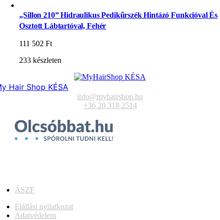
„Sillon 210” Hidraulikus Pedikűrszék Hintázó Funkcióval És
Osztott Lábtartóval, Fehér
111 502
Ft
233 készleten
y Hair Shop KÉSA
info@myhairshop.hu
+36 20 318 2514
ÁSZF
Elállási nyilatkozat
Adatvédelem