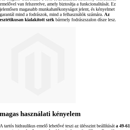
emelővel van felszerelve, amely biztosítja a funkcionalitását. Ez
jelentősen magasabb munkahatékonyságot jelent, és kényelmet
garantál mind a fodrászok, mind a felhasználók számára.
Az
esztétikusan kialakított szék
bármely fodrászszalon dísze lesz.
magas használati kényelem
A tartós hidraulikus emelő lehetővé teszi az ülésszint beállítását
a 49-6