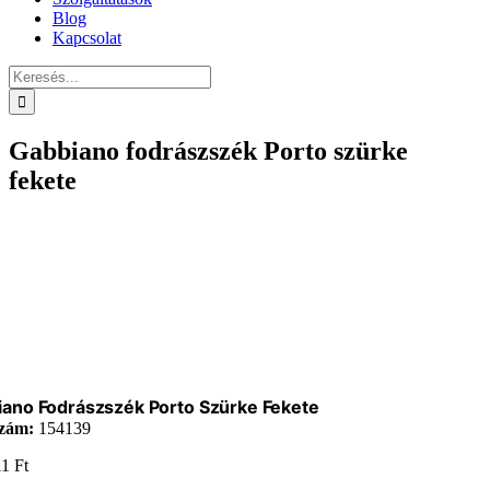
Blog
Kapcsolat
Keresés...
Gabbiano fodrászszék Porto szürke
fekete
ano Fodrászszék Porto Szürke Fekete
zám:
154139
11
Ft