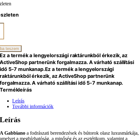
zleten
észleten
ano
zszék
ba teszem
iség
Ez a termék a lengyelországi raktárunkból érkezik, az
ActiveShop partnerünk forgalmazza. A várható szállítási
idő 5-7 munkanap.
Ez a termék a lengyelországi
raktárunkból érkezik, az ActiveShop partnerünk
forgalmazza. A várható szállítási idő 5-7 munkanap.
Termékleírás
Leírás
További információk
Leírás
A Gabbiano
a fodrászati berendezések és bútorok olasz luxusmárkája,
amelyet a megbízhatóság, a minőség és az esztétikum, valamint a