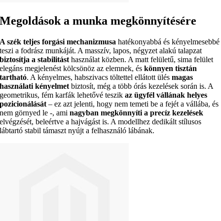
Megoldások a munka megkönnyítésére
A szék teljes forgási mechanizmusa
hatékonyabbá és kényelmesebbé
teszi a fodrász munkáját. A masszív, lapos, négyzet alakú talapzat
biztosítja a stabilitást
használat közben. A matt felületű, sima felület
elegáns megjelenést kölcsönöz az elemnek, és
könnyen tisztán
tartható
. A kényelmes, habszivacs töltettel ellátott ülés
magas
használati kényelmet
biztosít, még a több órás kezelések során is. A
geometrikus, fém karfák lehetővé teszik
az ügyfél vállának helyes
pozicionálását
– ez azt jelenti, hogy nem temeti be a fejét a vállába, és
nem görnyed le -, ami
nagyban megkönnyíti a precíz kezelések
elvégzését, beleértve a hajvágást is. A modellhez dedikált stílusos
lábtartó stabil támaszt nyújt a felhasználó lábának.