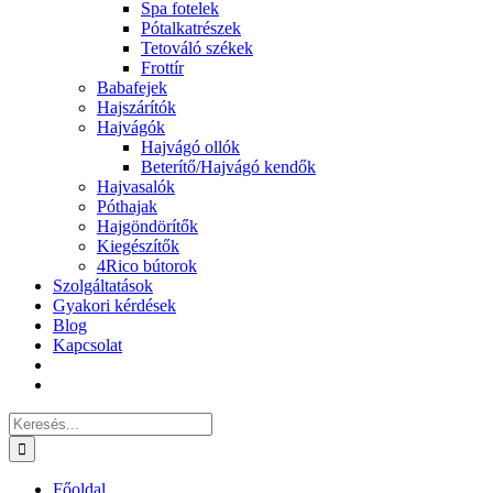
Spa fotelek
Pótalkatrészek
Tetováló székek
Frottír
Babafejek
Hajszárítók
Hajvágók
Hajvágó ollók
Beterítő/Hajvágó kendők
Hajvasalók
Póthajak
Hajgöndörítők
Kiegészítők
4Rico bútorok
Szolgáltatások
Gyakori kérdések
Blog
Kapcsolat
Keresés...
Főoldal