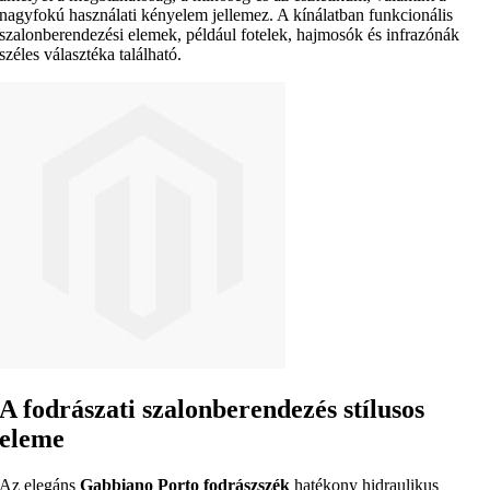
nagyfokú használati kényelem jellemez. A kínálatban funkcionális
szalonberendezési elemek, például fotelek, hajmosók és infrazónák
széles választéka található.
A fodrászati szalonberendezés stílusos
eleme
Az elegáns
Gabbiano Porto fodrászszék
hatékony hidraulikus