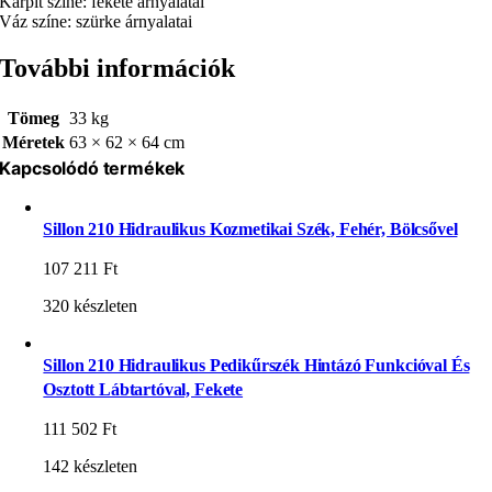
Kárpit színe: fekete árnyalatai
Váz színe: szürke árnyalatai
További információk
Tömeg
33 kg
Méretek
63 × 62 × 64 cm
Kapcsolódó termékek
Sillon 210 Hidraulikus Kozmetikai Szék, Fehér, Bölcsővel
107 211
Ft
320 készleten
Sillon 210 Hidraulikus Pedikűrszék Hintázó Funkcióval És
Osztott Lábtartóval, Fekete
111 502
Ft
142 készleten