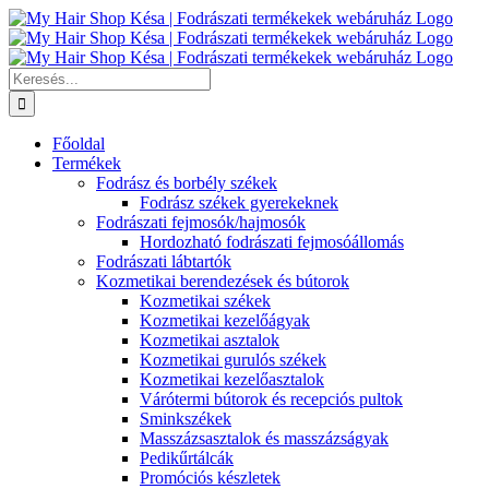
Kihagyás
Keresés...
Főoldal
Termékek
Fodrász és borbély székek
Fodrász székek gyerekeknek
Fodrászati fejmosók/hajmosók
Hordozható fodrászati fejmosóállomás
Fodrászati lábtartók
Kozmetikai berendezések és bútorok
Kozmetikai székek
Kozmetikai kezelőágyak
Kozmetikai asztalok
Kozmetikai gurulós székek
Kozmetikai kezelőasztalok
Várótermi bútorok és recepciós pultok
Sminkszékek
Masszázsasztalok és masszázságyak
Pedikűrtálcák
Promóciós készletek