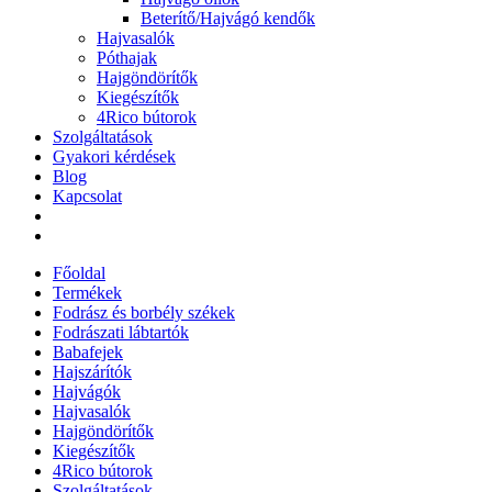
Beterítő/Hajvágó kendők
Hajvasalók
Póthajak
Hajgöndörítők
Kiegészítők
4Rico bútorok
Szolgáltatások
Gyakori kérdések
Blog
Kapcsolat
Főoldal
Termékek
Fodrász és borbély székek
Fodrászati lábtartók
Babafejek
Hajszárítók
Hajvágók
Hajvasalók
Hajgöndörítők
Kiegészítők
4Rico bútorok
Szolgáltatások