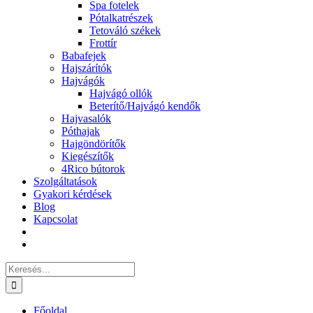
Spa fotelek
Pótalkatrészek
Tetováló székek
Frottír
Babafejek
Hajszárítók
Hajvágók
Hajvágó ollók
Beterítő/Hajvágó kendők
Hajvasalók
Póthajak
Hajgöndörítők
Kiegészítők
4Rico bútorok
Szolgáltatások
Gyakori kérdések
Blog
Kapcsolat
Keresés...
Főoldal