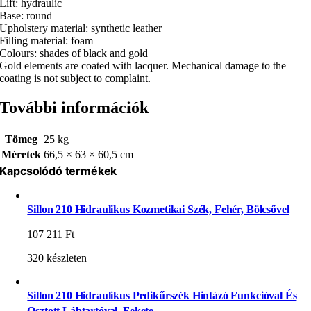
Lift: hydraulic
Base: round
Upholstery material: synthetic leather
Filling material: foam
Colours: shades of black and gold
Gold elements are coated with lacquer. Mechanical damage to the
coating is not subject to complaint.
További információk
Tömeg
25 kg
Méretek
66,5 × 63 × 60,5 cm
Kapcsolódó termékek
Sillon 210 Hidraulikus Kozmetikai Szék, Fehér, Bölcsővel
107 211
Ft
320 készleten
Sillon 210 Hidraulikus Pedikűrszék Hintázó Funkcióval És
Osztott Lábtartóval, Fekete