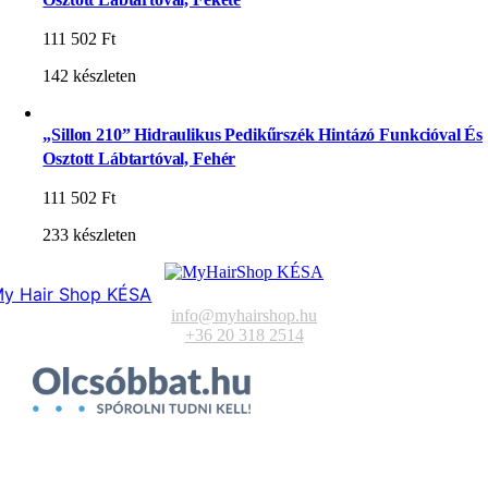
111 502
Ft
142 készleten
„Sillon 210” Hidraulikus Pedikűrszék Hintázó Funkcióval És
Osztott Lábtartóval, Fehér
111 502
Ft
233 készleten
y Hair Shop KÉSA
info@myhairshop.hu
+36 20 318 2514