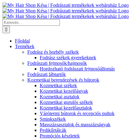
Kihagyás
Keresés...
Főoldal
Termékek
Fodrász és borbély székek
Fodrász székek gyerekeknek
Fodrászati fejmosók/hajmosók
Hordozható fodrászati fejmosóállomás
Fodrászati lábtartók
Kozmetikai berendezések és bútorok
Kozmetikai székek
Kozmetikai kezelőágyak
Kozmetikai asztalok
Kozmetikai gurulós székek
Kozmetikai kezelőasztalok
Várótermi bútorok és recepciós pultok
Sminkszékek
Masszázsasztalok és masszázságyak
Pedikűrtálcák
Promóciós készletek