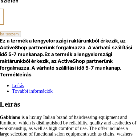
észleten
ano
zszék
ba teszem
iség
Ez a termék a lengyelországi raktárunkból érkezik, az
ActiveShop partnerünk forgalmazza. A várható szállítási
idő 5-7 munkanap.
Ez a termék a lengyelországi
raktárunkból érkezik, az ActiveShop partnerünk
forgalmazza. A várható szállítási idő 5-7 munkanap.
Termékleírás
Leírás
További információk
Leírás
Gabbiano
is a luxury Italian brand of hairdressing equipment and
furniture, which is distinguished by reliability, quality and aesthetics of
workmanship, as well as high comfort of use. The offer includes a
large selection of functional salon equipment such as chairs, washers