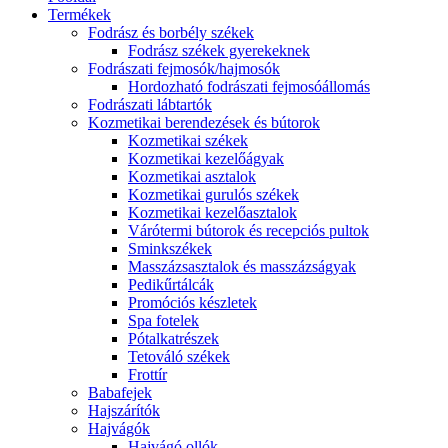
Termékek
Fodrász és borbély székek
Fodrász székek gyerekeknek
Fodrászati fejmosók/hajmosók
Hordozható fodrászati fejmosóállomás
Fodrászati lábtartók
Kozmetikai berendezések és bútorok
Kozmetikai székek
Kozmetikai kezelőágyak
Kozmetikai asztalok
Kozmetikai gurulós székek
Kozmetikai kezelőasztalok
Várótermi bútorok és recepciós pultok
Sminkszékek
Masszázsasztalok és masszázságyak
Pedikűrtálcák
Promóciós készletek
Spa fotelek
Pótalkatrészek
Tetováló székek
Frottír
Babafejek
Hajszárítók
Hajvágók
Hajvágó ollók