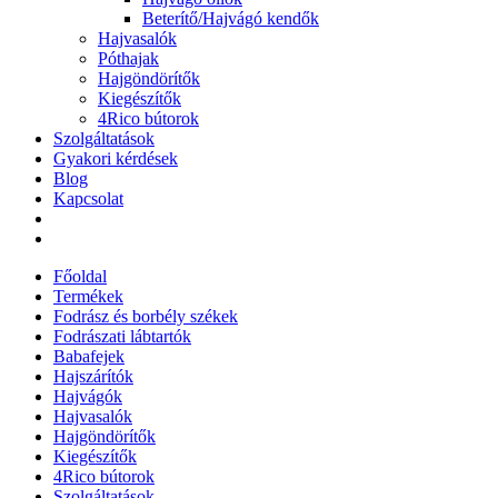
Beterítő/Hajvágó kendők
Hajvasalók
Póthajak
Hajgöndörítők
Kiegészítők
4Rico bútorok
Szolgáltatások
Gyakori kérdések
Blog
Kapcsolat
Főoldal
Termékek
Fodrász és borbély székek
Fodrászati lábtartók
Babafejek
Hajszárítók
Hajvágók
Hajvasalók
Hajgöndörítők
Kiegészítők
4Rico bútorok
Szolgáltatások