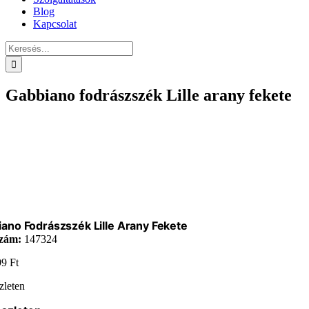
Blog
Kapcsolat
Keresés...
Gabbiano fodrászszék Lille arany fekete
ano Fodrászszék Lille Arany Fekete
zám:
147324
99
Ft
zleten