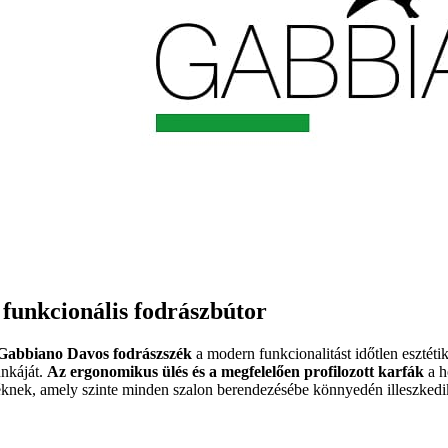
 funkcionális fodrászbútor
Gabbiano Davos fodrászszék
a modern funkcionalitást időtlen esztéti
nkáját.
Az ergonomikus ülés és a megfelelően profilozott karfák
a h
éknek, amely szinte minden szalon berendezésébe könnyedén illeszkedi