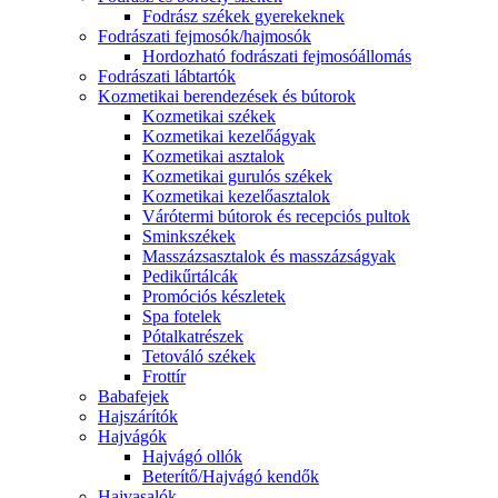
Fodrász székek gyerekeknek
Fodrászati fejmosók/hajmosók
Hordozható fodrászati fejmosóállomás
Fodrászati lábtartók
Kozmetikai berendezések és bútorok
Kozmetikai székek
Kozmetikai kezelőágyak
Kozmetikai asztalok
Kozmetikai gurulós székek
Kozmetikai kezelőasztalok
Várótermi bútorok és recepciós pultok
Sminkszékek
Masszázsasztalok és masszázságyak
Pedikűrtálcák
Promóciós készletek
Spa fotelek
Pótalkatrészek
Tetováló székek
Frottír
Babafejek
Hajszárítók
Hajvágók
Hajvágó ollók
Beterítő/Hajvágó kendők
Hajvasalók