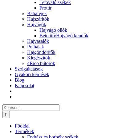
Tetováló székek
Frottír
Babafejek
Hajszárítók
Hajvágók
Hajvágó ollók
Beterítő/Hajvágó kendők
Hajvasalók
Póthajak
Hajgöndörítők
Kiegészítők
4Rico bútorok
Szolgáltatások
Gyakori kérdések
Blog
Kapcsolat
Keresés...
Főoldal
Termékek
Fodrász és borbély székek