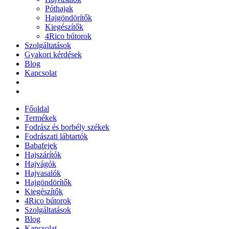
Póthajak
Hajgöndörítők
Kiegészítők
4Rico bútorok
Szolgáltatások
Gyakori kérdések
Blog
Kapcsolat
Főoldal
Termékek
Fodrász és borbély székek
Fodrászati lábtartók
Babafejek
Hajszárítók
Hajvágók
Hajvasalók
Hajgöndörítők
Kiegészítők
4Rico bútorok
Szolgáltatások
Blog
Kapcsolat