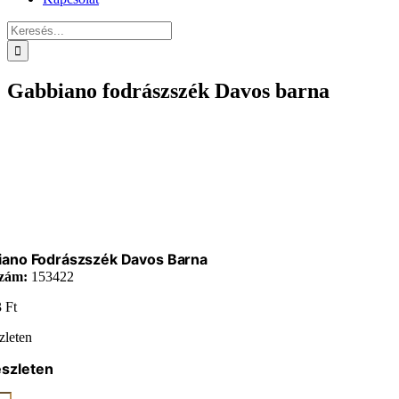
Keresés...
Gabbiano fodrászszék Davos barna
iano Fodrászszék Davos Barna
zám:
153422
3
Ft
zleten
észleten
ano