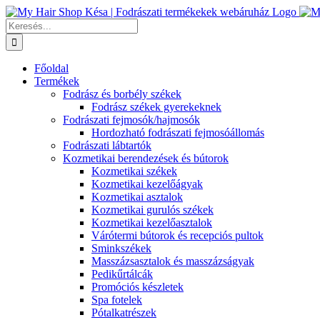
Kihagyás
Keresés...
Főoldal
Termékek
Fodrász és borbély székek
Fodrász székek gyerekeknek
Fodrászati fejmosók/hajmosók
Hordozható fodrászati fejmosóállomás
Fodrászati lábtartók
Kozmetikai berendezések és bútorok
Kozmetikai székek
Kozmetikai kezelőágyak
Kozmetikai asztalok
Kozmetikai gurulós székek
Kozmetikai kezelőasztalok
Várótermi bútorok és recepciós pultok
Sminkszékek
Masszázsasztalok és masszázságyak
Pedikűrtálcák
Promóciós készletek
Spa fotelek
Pótalkatrészek