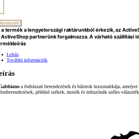
zszék
iség
ba teszem
 a termék a lengyelországi raktárunkból érkezik, az Activ
 ActiveShop partnerünk forgalmazza. A várható szállítási 
rmékleírás
Leírás
További információk
eírás
Gabbiano
a fodrászati berendezések és bútorok luxusmárkája, amelyet 
alonberendezések, például székek, mosók és infrazónák széles választéká