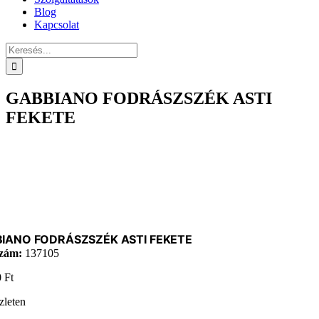
Blog
Kapcsolat
Keresés...
GABBIANO FODRÁSZSZÉK ASTI
FEKETE
IANO FODRÁSZSZÉK ASTI FEKETE
zám:
137105
0
Ft
zleten