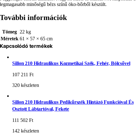
legmagasabb minőségű bézs színű öko-bőrből készült.
További információk
Tömeg
22 kg
Méretek
61 × 57 × 65 cm
Kapcsolódó termékek
Sillon 210 Hidraulikus Kozmetikai Szék, Fehér, Bölcsővel
107 211
Ft
320 készleten
Sillon 210 Hidraulikus Pedikűrszék Hintázó Funkcióval És
Osztott Lábtartóval, Fekete
111 502
Ft
142 készleten