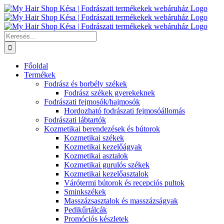
Kihagyás
Keresés...
Főoldal
Termékek
Fodrász és borbély székek
Fodrász székek gyerekeknek
Fodrászati fejmosók/hajmosók
Hordozható fodrászati fejmosóállomás
Fodrászati lábtartók
Kozmetikai berendezések és bútorok
Kozmetikai székek
Kozmetikai kezelőágyak
Kozmetikai asztalok
Kozmetikai gurulós székek
Kozmetikai kezelőasztalok
Várótermi bútorok és recepciós pultok
Sminkszékek
Masszázsasztalok és masszázságyak
Pedikűrtálcák
Promóciós készletek