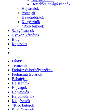
Beterítő/Hajvágó kendők
Hajvasalók
Póthajak
Hajgöndörítők
Kiegészítők
4Rico bútorok
Szolgáltatások
Gyakori kérdések
Blog
Kapcsolat
Főoldal
Termékek
Fodrász és borbély székek
Fodrászati lábtartók
Babafejek
Hajszárítók
Hajvágók
Hajvasalók
Hajgöndörítők
Kiegészítők
4Rico bútorok
Szolgáltatások