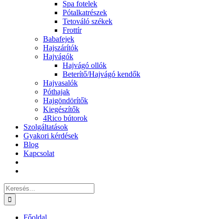
Spa fotelek
Pótalkatrészek
Tetováló székek
Frottír
Babafejek
Hajszárítók
Hajvágók
Hajvágó ollók
Beterítő/Hajvágó kendők
Hajvasalók
Póthajak
Hajgöndörítők
Kiegészítők
4Rico bútorok
Szolgáltatások
Gyakori kérdések
Blog
Kapcsolat
Keresés...
Főoldal