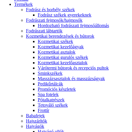
Termékek
Fodrász és borbély székek
Fodrász székek gyerekeknek
Fodrászati fejmosók/hajmosók
Hordozható fodrászati fejmosóállomás
Fodrászati lábtartók
Kozmetikai berendezések és bútorok
Kozmetikai székek
Kozmetikai kezelőágyak
Kozmetikai asztalok
Kozmetikai gurulós székek
Kozmetikai kezelőasztalok
Várótermi bútorok és recepciós pultok
Sminkszékek
Masszázsasztalok és masszázságyak
Pedikűrtálcák
Promóciós készletek
Spa fotelek
Pótalkatrészek
Tetováló székek
Frottír
Babafejek
Hajszárítók
Hajvágók
Hajvágó ollók