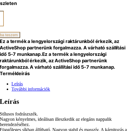
szleten
BIANO
ÁSZSZÉK
TE
iség
ba teszem
Ez a termék a lengyelországi raktárunkból érkezik, az
ActiveShop partnerünk forgalmazza. A várható szállítási
idő 5-7 munkanap.
Ez a termék a lengyelországi
raktárunkból érkezik, az ActiveShop partnerünk
forgalmazza. A várható szállítási idő 5-7 munkanap.
Termékleírás
Leírás
További információk
Leírás
Stílusos fodrászszék.
Nagyon kényelmes, ideálisan illeszkedik az elegáns nappalik
berendezéséhez.
Függőleges síkban állítható. Nagyon stabil és masszív. A kárpitozás a