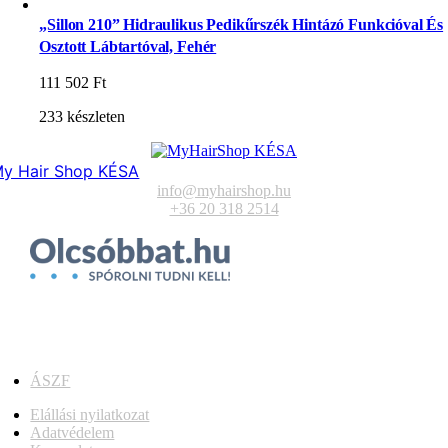
„Sillon 210” Hidraulikus Pedikűrszék Hintázó Funkcióval És
Osztott Lábtartóval, Fehér
111 502
Ft
233 készleten
y Hair Shop KÉSA
info@myhairshop.hu
+36 20 318 2514
ÁSZF
Elállási nyilatkozat
Adatvédelem