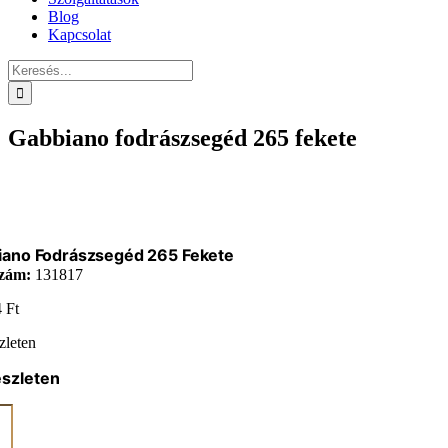
Blog
Kapcsolat
Keresés...
Gabbiano fodrászsegéd 265 fekete
iano Fodrászsegéd 265 Fekete
zám:
131817
4
Ft
zleten
észleten
ano
zsegéd