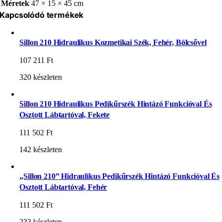
Méretek
47 × 15 × 45 cm
Kapcsolódó termékek
Sillon 210 Hidraulikus Kozmetikai Szék, Fehér, Bölcsővel
107 211
Ft
320 készleten
Sillon 210 Hidraulikus Pedikűrszék Hintázó Funkcióval És
Osztott Lábtartóval, Fekete
111 502
Ft
142 készleten
„Sillon 210” Hidraulikus Pedikűrszék Hintázó Funkcióval És
Osztott Lábtartóval, Fehér
111 502
Ft
233 készleten