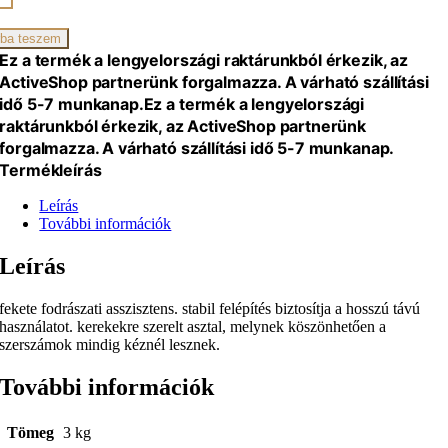
iség
ba teszem
Ez a termék a lengyelországi raktárunkból érkezik, az
ActiveShop partnerünk forgalmazza. A várható szállítási
idő 5-7 munkanap.
Ez a termék a lengyelországi
raktárunkból érkezik, az ActiveShop partnerünk
forgalmazza. A várható szállítási idő 5-7 munkanap.
Termékleírás
Leírás
További információk
Leírás
fekete fodrászati asszisztens. stabil felépítés biztosítja a hosszú távú
használatot. kerekekre szerelt asztal, melynek köszönhetően a
szerszámok mindig kéznél lesznek.
További információk
Tömeg
3 kg