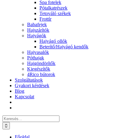
Spa fotelek
Pótalkatrészek
Tetováló székek
Frottír
Babafejek
Hajszárítók
Hajvágók
Hajvágó ollók
Beterítő/Hajvágó kendők
Hajvasalók
Póthajak
Hajgöndörítők
Kiegészítők
4Rico bútorok
Szolgáltatások
Gyakori kérdések
Blog
Kapcsolat
Keresés...
Főoldal