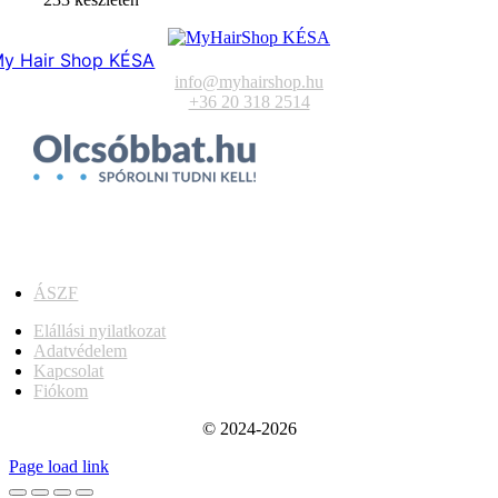
y Hair Shop KÉSA
info@myhairshop.hu
+36 20 318 2514
ÁSZF
Elállási nyilatkozat
Adatvédelem
Kapcsolat
Fiókom
© 2024-2026
Page load link