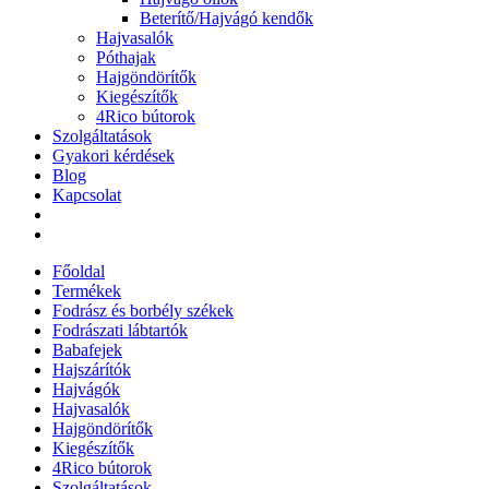
Beterítő/Hajvágó kendők
Hajvasalók
Póthajak
Hajgöndörítők
Kiegészítők
4Rico bútorok
Szolgáltatások
Gyakori kérdések
Blog
Kapcsolat
Főoldal
Termékek
Fodrász és borbély székek
Fodrászati lábtartók
Babafejek
Hajszárítók
Hajvágók
Hajvasalók
Hajgöndörítők
Kiegészítők
4Rico bútorok
Szolgáltatások