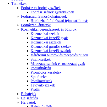
Termékek
Fodrász és borbély székek
Fodrász székek gyerekeknek
Fodrászati fejmosók/hajmosók
Hordozható fodrászati fejmosóállomás
Fodrászati lábtartók
Kozmetikai berendezések és bútorok
Kozmetikai székek
Kozmetikai kezelőágyak
Kozmetikai asztalok
Kozmetikai gurulós székek
Kozmetikai kezelőasztalok
Várótermi bútorok és recepciós pultok
Sminkszékek
Masszázsasztalok és masszázságyak
Pedikűrtálcák
Promóciós készletek
Spa fotelek
Pótalkatrészek
Tetováló székek
Frottír
Babafejek
Hajszárítók
Hajvágók
Hajvágó ollók