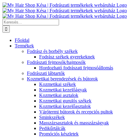
Kihagyás
Keresés...
Főoldal
Termékek
Fodrász és borbély székek
Fodrász székek gyerekeknek
Fodrászati fejmosók/hajmosók
Hordozható fodrászati fejmosóállomás
Fodrászati lábtartók
Kozmetikai berendezések és bútorok
Kozmetikai székek
Kozmetikai kezelőágyak
Kozmetikai asztalok
Kozmetikai gurulós székek
Kozmetikai kezelőasztalok
Várótermi bútorok és recepciós pultok
Sminkszékek
Masszázsasztalok és masszázságyak
Pedikűrtálcák
Promóciós készletek