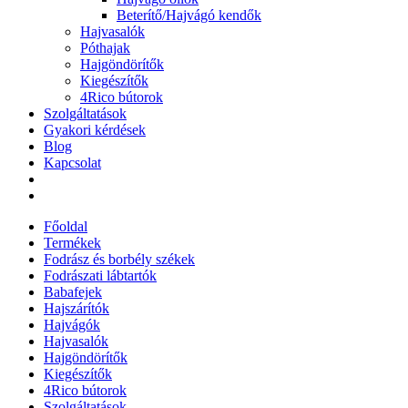
Beterítő/Hajvágó kendők
Hajvasalók
Póthajak
Hajgöndörítők
Kiegészítők
4Rico bútorok
Szolgáltatások
Gyakori kérdések
Blog
Kapcsolat
Főoldal
Termékek
Fodrász és borbély székek
Fodrászati lábtartók
Babafejek
Hajszárítók
Hajvágók
Hajvasalók
Hajgöndörítők
Kiegészítők
4Rico bútorok
Szolgáltatások