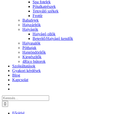
Spa fotelek
Pótalkatrészek
Tetováló székek
Frottír
Babafejek
Hajszárítók
Hajvágók
Hajvágó ollók
Beterítő/Hajvágó kendők
Hajvasalók
Póthajak
Hajgöndörítők
Kiegészítők
4Rico bútorok
Szolgáltatások
Gyakori kérdések
Blog
Kapcsolat
Keresés...
Főoldal