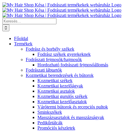
Kihagyás
Keresés...
Főoldal
Termékek
Fodrász és borbély székek
Fodrász székek gyerekeknek
Fodrászati fejmosók/hajmosók
Hordozható fodrászati fejmosóállomás
Fodrászati lábtartók
Kozmetikai berendezések és bútorok
Kozmetikai székek
Kozmetikai kezelőágyak
Kozmetikai asztalok
Kozmetikai gurulós székek
Kozmetikai kezelőasztalok
Várótermi bútorok és recepciós pultok
Sminkszékek
Masszázsasztalok és masszázságyak
Pedikűrtálcák
Promóciós készletek