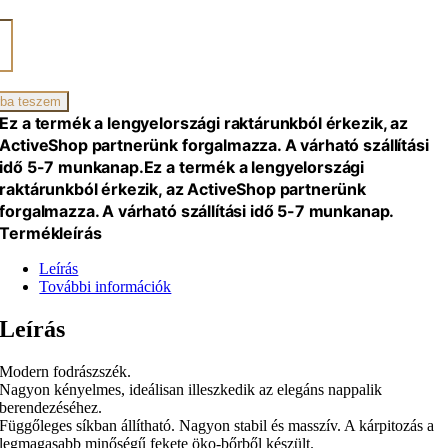
BIANO
ÁSZATI
IAGO
TE
ba teszem
iség
Ez a termék a lengyelországi raktárunkból érkezik, az
ActiveShop partnerünk forgalmazza. A várható szállítási
idő 5-7 munkanap.
Ez a termék a lengyelországi
raktárunkból érkezik, az ActiveShop partnerünk
forgalmazza. A várható szállítási idő 5-7 munkanap.
Termékleírás
Leírás
További információk
Leírás
Modern fodrászszék.
Nagyon kényelmes, ideálisan illeszkedik az elegáns nappalik
berendezéséhez.
Függőleges síkban állítható. Nagyon stabil és masszív. A kárpitozás a
legmagasabb minőségű fekete öko-bőrből készült.