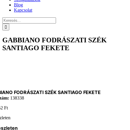
Blog
Kapcsolat
Keresés...
GABBIANO FODRÁSZATI SZÉK
SANTIAGO FEKETE
IANO FODRÁSZATI SZÉK SANTIAGO FEKETE
zám:
138338
52
Ft
zleten
észleten