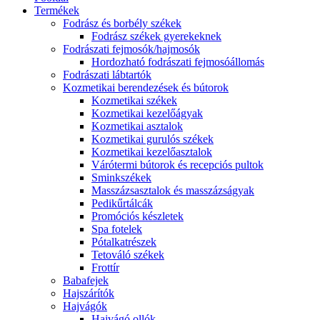
Termékek
Fodrász és borbély székek
Fodrász székek gyerekeknek
Fodrászati fejmosók/hajmosók
Hordozható fodrászati fejmosóállomás
Fodrászati lábtartók
Kozmetikai berendezések és bútorok
Kozmetikai székek
Kozmetikai kezelőágyak
Kozmetikai asztalok
Kozmetikai gurulós székek
Kozmetikai kezelőasztalok
Várótermi bútorok és recepciós pultok
Sminkszékek
Masszázsasztalok és masszázságyak
Pedikűrtálcák
Promóciós készletek
Spa fotelek
Pótalkatrészek
Tetováló székek
Frottír
Babafejek
Hajszárítók
Hajvágók
Hajvágó ollók