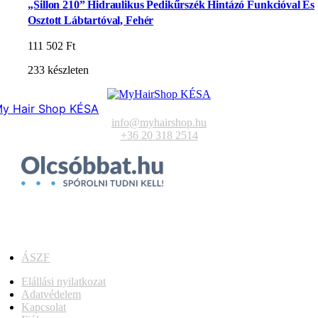
„Sillon 210” Hidraulikus Pedikűrszék Hintázó Funkcióval És
Osztott Lábtartóval, Fehér
111 502
Ft
233 készleten
y Hair Shop KÉSA
info@myhairshop.hu
+36 20 318 2514
ÁSZF
Elállási nyilatkozat
Adatvédelem
Kapcsolat