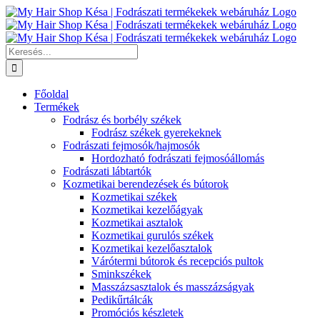
Kihagyás
Keresés...
Főoldal
Termékek
Fodrász és borbély székek
Fodrász székek gyerekeknek
Fodrászati fejmosók/hajmosók
Hordozható fodrászati fejmosóállomás
Fodrászati lábtartók
Kozmetikai berendezések és bútorok
Kozmetikai székek
Kozmetikai kezelőágyak
Kozmetikai asztalok
Kozmetikai gurulós székek
Kozmetikai kezelőasztalok
Várótermi bútorok és recepciós pultok
Sminkszékek
Masszázsasztalok és masszázságyak
Pedikűrtálcák
Promóciós készletek