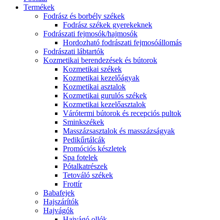
Termékek
Fodrász és borbély székek
Fodrász székek gyerekeknek
Fodrászati fejmosók/hajmosók
Hordozható fodrászati fejmosóállomás
Fodrászati lábtartók
Kozmetikai berendezések és bútorok
Kozmetikai székek
Kozmetikai kezelőágyak
Kozmetikai asztalok
Kozmetikai gurulós székek
Kozmetikai kezelőasztalok
Várótermi bútorok és recepciós pultok
Sminkszékek
Masszázsasztalok és masszázságyak
Pedikűrtálcák
Promóciós készletek
Spa fotelek
Pótalkatrészek
Tetováló székek
Frottír
Babafejek
Hajszárítók
Hajvágók
Hajvágó ollók