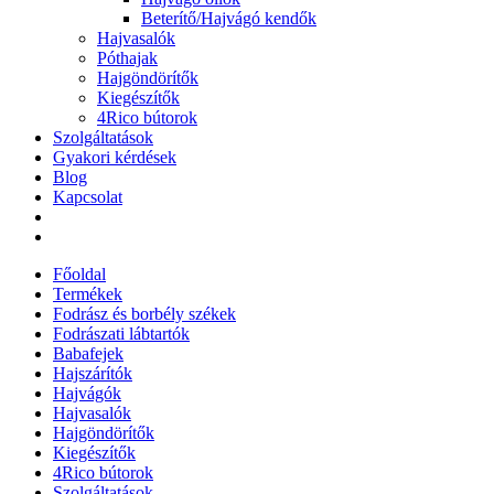
Beterítő/Hajvágó kendők
Hajvasalók
Póthajak
Hajgöndörítők
Kiegészítők
4Rico bútorok
Szolgáltatások
Gyakori kérdések
Blog
Kapcsolat
Főoldal
Termékek
Fodrász és borbély székek
Fodrászati lábtartók
Babafejek
Hajszárítók
Hajvágók
Hajvasalók
Hajgöndörítők
Kiegészítők
4Rico bútorok
Szolgáltatások