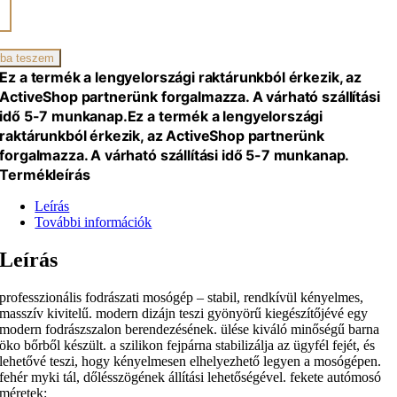
ati
gység
el
ba teszem
iség
Ez a termék a lengyelországi raktárunkból érkezik, az
ActiveShop partnerünk forgalmazza. A várható szállítási
idő 5-7 munkanap.
Ez a termék a lengyelországi
raktárunkból érkezik, az ActiveShop partnerünk
forgalmazza. A várható szállítási idő 5-7 munkanap.
Termékleírás
Leírás
További információk
Leírás
professzionális fodrászati mosógép – stabil, rendkívül kényelmes,
masszív kivitelű. modern dizájn teszi gyönyörű kiegészítőjévé egy
modern fodrászszalon berendezésének. ülése kiváló minőségű barna
öko bőrből készült. a szilikon fejpárna stabilizálja az ügyfél fejét, és
lehetővé teszi, hogy kényelmesen elhelyezhető legyen a mosógépen.
fehér myki tál, dőlésszögének állítási lehetőségével. fekete autómosó
méretek: