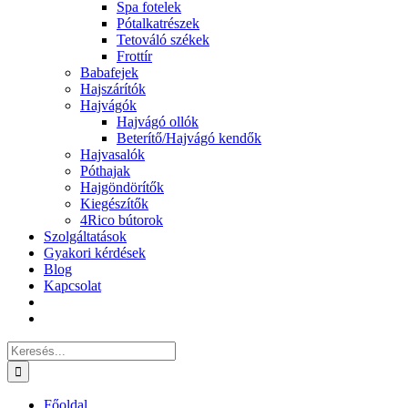
Spa fotelek
Pótalkatrészek
Tetováló székek
Frottír
Babafejek
Hajszárítók
Hajvágók
Hajvágó ollók
Beterítő/Hajvágó kendők
Hajvasalók
Póthajak
Hajgöndörítők
Kiegészítők
4Rico bútorok
Szolgáltatások
Gyakori kérdések
Blog
Kapcsolat
Keresés...
Főoldal