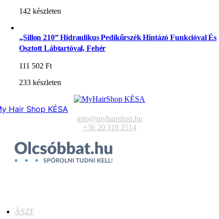
142 készleten
„Sillon 210” Hidraulikus Pedikűrszék Hintázó Funkcióval És
Osztott Lábtartóval, Fehér
111 502
Ft
233 készleten
y Hair Shop KÉSA
info@myhairshop.hu
+36 20 318 2514
ÁSZF