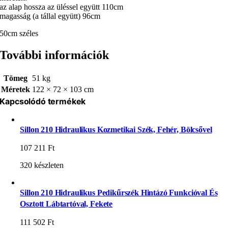
az alap hossza az üléssel együtt 110cm
magasság (a tállal együtt) 96cm
50cm széles
További információk
Tömeg
51 kg
Méretek
122 × 72 × 103 cm
Kapcsolódó termékek
Sillon 210 Hidraulikus Kozmetikai Szék, Fehér, Bölcsővel
107 211
Ft
320 készleten
Sillon 210 Hidraulikus Pedikűrszék Hintázó Funkcióval És
Osztott Lábtartóval, Fekete
111 502
Ft