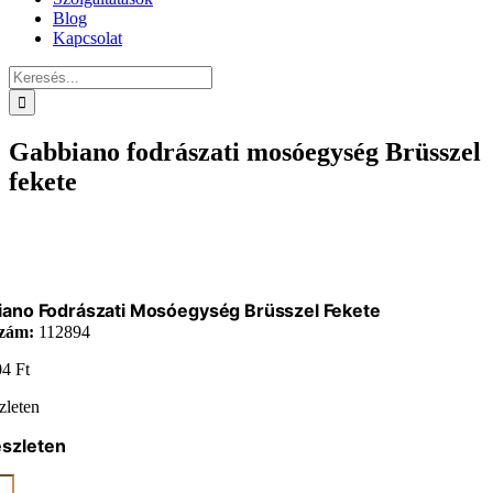
Blog
Kapcsolat
Keresés...
Gabbiano fodrászati mosóegység Brüsszel
fekete
iano Fodrászati Mosóegység Brüsszel Fekete
zám:
112894
04
Ft
zleten
észleten
ano