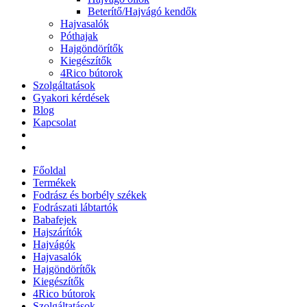
Beterítő/Hajvágó kendők
Hajvasalók
Póthajak
Hajgöndörítők
Kiegészítők
4Rico bútorok
Szolgáltatások
Gyakori kérdések
Blog
Kapcsolat
Főoldal
Termékek
Fodrász és borbély székek
Fodrászati lábtartók
Babafejek
Hajszárítók
Hajvágók
Hajvasalók
Hajgöndörítők
Kiegészítők
4Rico bútorok
Szolgáltatások