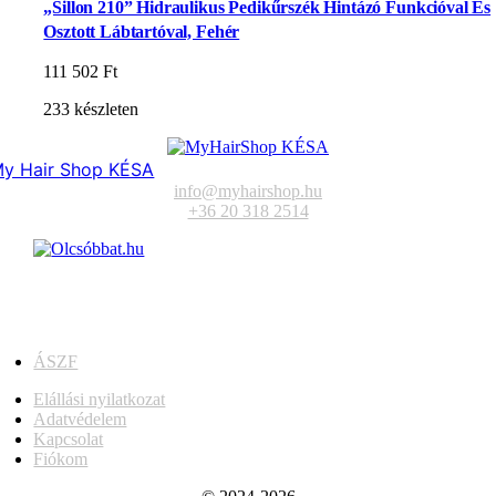
„Sillon 210” Hidraulikus Pedikűrszék Hintázó Funkcióval És
Osztott Lábtartóval, Fehér
111 502
Ft
233 készleten
y Hair Shop KÉSA
info@myhairshop.hu
+36 20 318 2514
ÁSZF
Elállási nyilatkozat
Adatvédelem
Kapcsolat
Fiókom