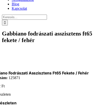
Blog
Kapcsolat
Keresés...
Gabbiano fodrászati asszisztens ft65
fekete / fehér
ano Fodrászati Asszisztens Ft65 Fekete / Fehér
zám:
125871
2
Ft
szleten
készleten