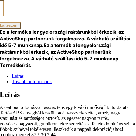
ano
ati
ztens
ba teszem
Ez a termék a lengyelországi raktárunkból érkezik, az
ActiveShop partnerünk forgalmazza. A várható szállítási
iség
idő 5-7 munkanap.
Ez a termék a lengyelországi
raktárunkból érkezik, az ActiveShop partnerünk
forgalmazza. A várható szállítási idő 5-7 munkanap.
Termékleírás
Leírás
További információk
Leírás
A Gabbiano fodrászati asszisztens egy kiváló minőségű bútordarab.
Tartós ABS anyagból készült, acél vázszerkezettel, amely nagy
stabilitást és tartósságot biztosít. az egészet nagyon tartós,
golyóscsapágyazott, gumikerekekre szerelték. a fekete domináns szín a
fiókok színével tökéletesen illeszkedik a nappali dekorációjához!
a doboz méretei 87 * 36 * 44