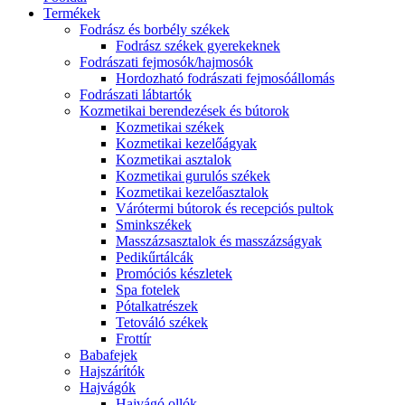
Termékek
Fodrász és borbély székek
Fodrász székek gyerekeknek
Fodrászati fejmosók/hajmosók
Hordozható fodrászati fejmosóállomás
Fodrászati lábtartók
Kozmetikai berendezések és bútorok
Kozmetikai székek
Kozmetikai kezelőágyak
Kozmetikai asztalok
Kozmetikai gurulós székek
Kozmetikai kezelőasztalok
Várótermi bútorok és recepciós pultok
Sminkszékek
Masszázsasztalok és masszázságyak
Pedikűrtálcák
Promóciós készletek
Spa fotelek
Pótalkatrészek
Tetováló székek
Frottír
Babafejek
Hajszárítók
Hajvágók
Hajvágó ollók