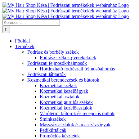
Kihagyás
Keresés...
Főoldal
Termékek
Fodrász és borbély székek
Fodrász székek gyerekeknek
Fodrászati fejmosók/hajmosók
Hordozható fodrászati fejmosóállomás
Fodrászati lábtartók
Kozmetikai berendezések és bútorok
Kozmetikai székek
Kozmetikai kezelőágyak
Kozmetikai asztalok
Kozmetikai gurulós székek
Kozmetikai kezelőasztalok
Várótermi bútorok és recepciós pultok
Sminkszékek
Masszázsasztalok és masszázságyak
Pedikűrtálcák
Promóciós készletek