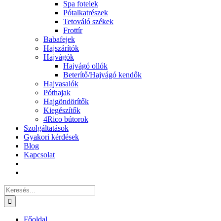
Spa fotelek
Pótalkatrészek
Tetováló székek
Frottír
Babafejek
Hajszárítók
Hajvágók
Hajvágó ollók
Beterítő/Hajvágó kendők
Hajvasalók
Póthajak
Hajgöndörítők
Kiegészítők
4Rico bútorok
Szolgáltatások
Gyakori kérdések
Blog
Kapcsolat
Keresés...
Főoldal