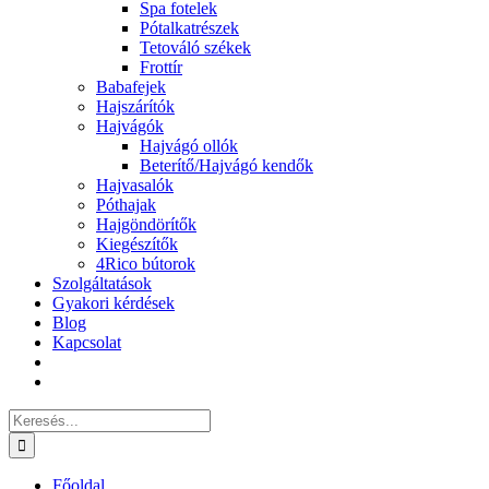
Spa fotelek
Pótalkatrészek
Tetováló székek
Frottír
Babafejek
Hajszárítók
Hajvágók
Hajvágó ollók
Beterítő/Hajvágó kendők
Hajvasalók
Póthajak
Hajgöndörítők
Kiegészítők
4Rico bútorok
Szolgáltatások
Gyakori kérdések
Blog
Kapcsolat
Keresés...
Főoldal