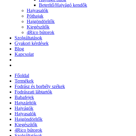
Beterítő/Hajvágó kendők
Hajvasalók
Póthajak
Hajgöndörítők
Kiegészítők
4Rico bútorok
Szolgáltatások
Gyakori kérdések
Blog
Kapcsolat
Főoldal
Termékek
Fodrász és borbély székek
Fodrászati lábtartók
Babafejek
Hajszárítók
Hajvágók
Hajvasalók
Hajgöndörítők
Kiegészítők
4Rico bútorok
Szolgáltatások