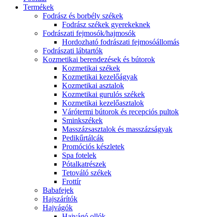
Termékek
Fodrász és borbély székek
Fodrász székek gyerekeknek
Fodrászati fejmosók/hajmosók
Hordozható fodrászati fejmosóállomás
Fodrászati lábtartók
Kozmetikai berendezések és bútorok
Kozmetikai székek
Kozmetikai kezelőágyak
Kozmetikai asztalok
Kozmetikai gurulós székek
Kozmetikai kezelőasztalok
Várótermi bútorok és recepciós pultok
Sminkszékek
Masszázsasztalok és masszázságyak
Pedikűrtálcák
Promóciós készletek
Spa fotelek
Pótalkatrészek
Tetováló székek
Frottír
Babafejek
Hajszárítók
Hajvágók
Hajvágó ollók