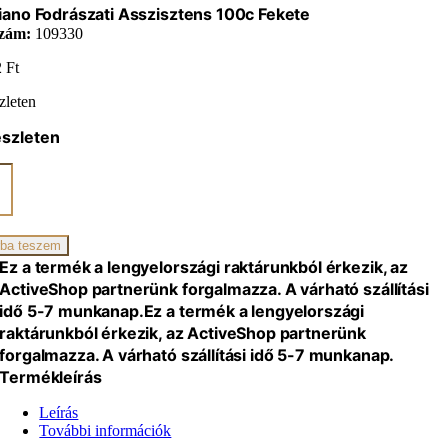
ano Fodrászati Asszisztens 100c Fekete
zám:
109330
2
Ft
zleten
észleten
ano
ati
ztens
ba teszem
iség
Ez a termék a lengyelországi raktárunkból érkezik, az
ActiveShop partnerünk forgalmazza. A várható szállítási
idő 5-7 munkanap.
Ez a termék a lengyelországi
raktárunkból érkezik, az ActiveShop partnerünk
forgalmazza. A várható szállítási idő 5-7 munkanap.
Termékleírás
Leírás
További információk