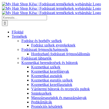
Kihagyás
Keresés...
Főoldal
Termékek
Fodrász és borbély székek
Fodrász székek gyerekeknek
Fodrászati fejmosók/hajmosók
Hordozható fodrászati fejmosóállomás
Fodrászati lábtartók
Kozmetikai berendezések és bútorok
Kozmetikai székek
Kozmetikai kezelőágyak
Kozmetikai asztalok
Kozmetikai gurulós székek
Kozmetikai kezelőasztalok
Várótermi bútorok és recepciós pultok
Sminkszékek
Masszázsasztalok és masszázságyak
Pedikűrtálcák
Promóciós készletek