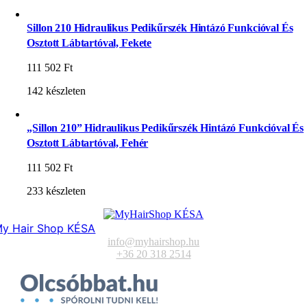
Sillon 210 Hidraulikus Pedikűrszék Hintázó Funkcióval És
Osztott Lábtartóval, Fekete
111 502
Ft
142 készleten
„Sillon 210” Hidraulikus Pedikűrszék Hintázó Funkcióval És
Osztott Lábtartóval, Fehér
111 502
Ft
233 készleten
y Hair Shop KÉSA
info@myhairshop.hu
+36 20 318 2514