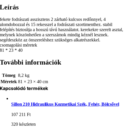
Leírás
fekete fodrászati asszisztens 2 zárható kulcsos redőnnyel, 4
alomdobozzal és 15 rekesszel a fodrászati szortimenthez. stabil
felépítés biztosítja a hosszú távú használatot. kerekekre szerelt asztal,
melynek köszönhetően a szerszámok mindig kéznél lesznek.
segédeszköz az önszereléshez szükséges alkatrészekkel.
csomagolási méretek
81 * 23 * 40
További információk
Tömeg
8,2 kg
Méretek
81 × 23 × 40 cm
Kapcsolódó termékek
Sillon 210 Hidraulikus Kozmetikai Szék, Fehér, Bölcsővel
107 211
Ft
320 készleten