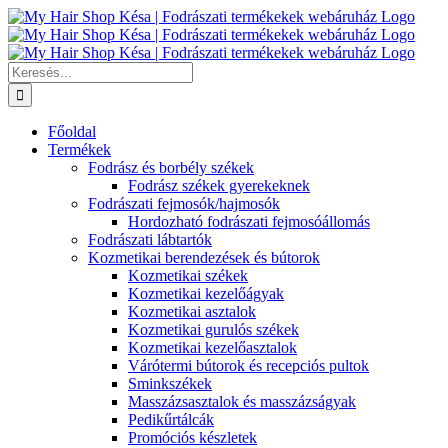
Kihagyás
Keresés...
Főoldal
Termékek
Fodrász és borbély székek
Fodrász székek gyerekeknek
Fodrászati fejmosók/hajmosók
Hordozható fodrászati fejmosóállomás
Fodrászati lábtartók
Kozmetikai berendezések és bútorok
Kozmetikai székek
Kozmetikai kezelőágyak
Kozmetikai asztalok
Kozmetikai gurulós székek
Kozmetikai kezelőasztalok
Várótermi bútorok és recepciós pultok
Sminkszékek
Masszázsasztalok és masszázságyak
Pedikűrtálcák
Promóciós készletek