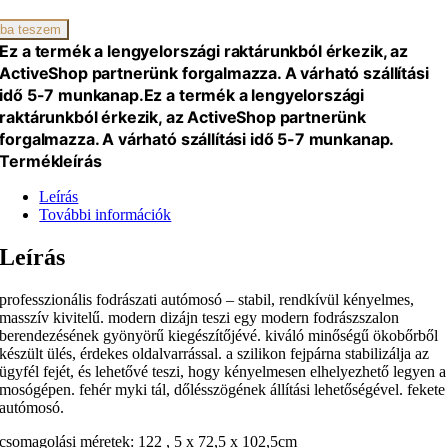
ati
gység
ba teszem
iség
Ez a termék a lengyelországi raktárunkból érkezik, az
ActiveShop partnerünk forgalmazza. A várható szállítási
idő 5-7 munkanap.
Ez a termék a lengyelországi
raktárunkból érkezik, az ActiveShop partnerünk
forgalmazza. A várható szállítási idő 5-7 munkanap.
Termékleírás
Leírás
További információk
Leírás
professzionális fodrászati autómosó – stabil, rendkívül kényelmes,
masszív kivitelű. modern dizájn teszi egy modern fodrászszalon
berendezésének gyönyörű kiegészítőjévé. kiváló minőségű ökobőrből
készült ülés, érdekes oldalvarrással. a szilikon fejpárna stabilizálja az
ügyfél fejét, és lehetővé teszi, hogy kényelmesen elhelyezhető legyen a
mosógépen. fehér myki tál, dőlésszögének állítási lehetőségével. fekete
autómosó.
csomagolási méretek:
122 , 5 x 72,5 x 102,5cm