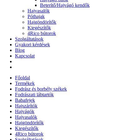
Beterítő/Hajvágó kendők
Hajvasalók
Póthajak
Hajgöndörítők
Kiegészítők
4Rico bútorok
Szolgáltatások
Gyakori kérdések
Blog
Kapcsolat
Főoldal
Termékek
Fodrász és borbély székek
Fodrászati lábtartók
Babafejek
Hajszárítók
Hajvágók
Hajvasalók
Hajgöndörítők
Kiegészítők
4Rico bútorok
Szolgáltatások