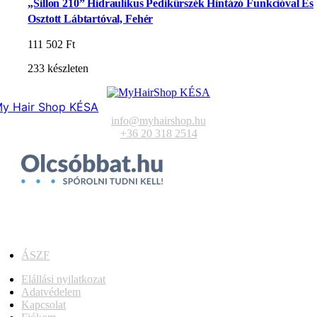
„Sillon 210” Hidraulikus Pedikűrszék Hintázó Funkcióval És
Osztott Lábtartóval, Fehér
111 502
Ft
233 készleten
y Hair Shop KÉSA
info@myhairshop.hu
+36 20 318 2514
ÁSZF
Elállási nyilatkozat
Adatvédelem
Kapcsolat