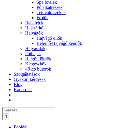
Spa fotelek
Pótalkatrészek
Tetováló székek
Frottír
Babafejek
Hajszárítók
Hajvágók
Hajvágó ollók
Beterítő/Hajvágó kendők
Hajvasalók
Póthajak
Hajgöndörítők
Kiegészítők
4Rico bútorok
Szolgáltatások
Gyakori kérdések
Blog
Kapcsolat
Keresés...
Főoldal