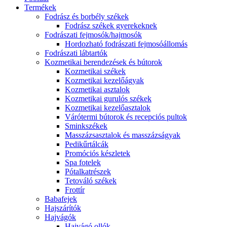
Termékek
Fodrász és borbély székek
Fodrász székek gyerekeknek
Fodrászati fejmosók/hajmosók
Hordozható fodrászati fejmosóállomás
Fodrászati lábtartók
Kozmetikai berendezések és bútorok
Kozmetikai székek
Kozmetikai kezelőágyak
Kozmetikai asztalok
Kozmetikai gurulós székek
Kozmetikai kezelőasztalok
Várótermi bútorok és recepciós pultok
Sminkszékek
Masszázsasztalok és masszázságyak
Pedikűrtálcák
Promóciós készletek
Spa fotelek
Pótalkatrészek
Tetováló székek
Frottír
Babafejek
Hajszárítók
Hajvágók
Hajvágó ollók