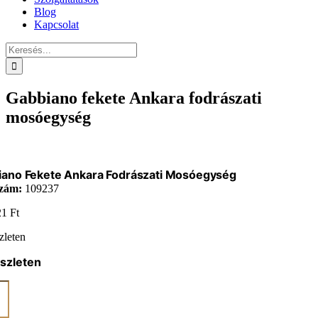
Blog
Kapcsolat
Keresés...
Gabbiano fekete Ankara fodrászati
mosóegység
iano Fekete Ankara Fodrászati Mosóegység
zám:
109237
21
Ft
zleten
szleten
ano
a